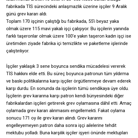
fabrikada TİS sürecindeki anlaşmazlık üzerine işçiler 9 Aralık
günü grev kararı aldı.
Toplam 170 işçinin çalıştığı bu fabrikada, 55’i beyaz yaka
olmak üzere 115 mavi yakalı işçi çalışıyor. Bu işçilerin yanında
farklı taşeronlar olmak üzere 100’e yakın taşeron kadın işçi ise
üretimden ziyade fabrika içi temizlikte ve paketleme işlerinde
çalıştırılıyor.
İşçiler yaklaşık 3 sene boyunca sendika mücadelesi vererek
TİS hakkını elde etti. Bu süreç boyunca patronun tüm yıldırma
ve baskı politikalarına karşı işçiler örgütlenmeye devam ederek
karşı durdu. En sonunda da işçilerin tümü sendikaya üye oldu.
İşçilerin grev kararına karşı patron kendi bünyesindeki diğer
fabrikalardan işçileri getirerek grev oylamasına dâhil etti. Amaç
oylamada grev kararı alınmasını engellemekti. Fakat oylama
sonucu 171 oy ile grev kararı alındı. Grev kararını
engelleyemeyen patron daha sonra işçi ailelerine tehdit
mektubu yolladı. Buna karşılık işçiler işyeri önünde mektupları