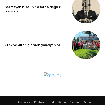
Sermayenin kâr hırsı torba değil ki
büzesin
Grev ve direnişlerden yansıyanlar
Ana Sayfa
Politika
Emek
Kadın
Gençlik
Dünya