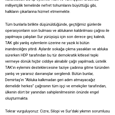
milliyetçilik temelinde nefret tohumlarını büyüttüğü gibi,
halkların çıkarlarına hizmet etmemekte.
Tüm bunlarla birlikte düşünüldüğünde, geçtiğimiz günlerde
operasyonların son bulması ve ablukanın kaldırılması çağrısı ile
yapılmaya çalışılan Sur yürüyüşü için son derece geç kalındı;
TAK gibi yanlış eylemlerin üzerine ne yazık ki bütün
inandırıcılığını yitirdi. Aylardır sokağa çıkma yasakları ve abluka
sürerken HDP tarafından bu tür demokratik kitlesel tepki
vermeye dönük hiçbir ciddiye alınabilir çağrı yapılmadı; üstelik
TAK’ın eylemini desteklercesine taziye çadırına gitme türünden
yanlış ve yararsız davranışlar sergilendi. Bütün bunlar,
Demirtaş’ın “Abluka kalkmadan geri adım atmayacağız
demelidir herkes” çağrısının tüm işçi ve emekçiler tarafından,
ülkenin dört bir yanından sahiplenilmesinin önünde engel
oluşturmakta.
Tekrar vurguluyoruz: Cizre, Silopi ve Sur’daki yıkımın sorumlusu