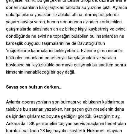
gerçekler var ki, bu gerçekler öncelikle Silopi’de, Cizre’de evine
dönen insanların karşılaştıkları tabloda su yüzüne çıktı. Aylarca
sokağa çıkma yasakları ile abluka altına alınmış bölgelerde
yaşam savaşı veren, bunun sonucunda evinden zorla edilen,
çatışmalarda ailesinden en az birkaç kişiyi kaybetmiş ve evine
döndüğünde ne evini ne toprağını bulabilen bu insanlardan ne
kardeşlik duygusu taşımalarını ne de Davutoğlu’nun
‘müjde’lerine kanmalarını bekleyebiliriz. Evlerine giren insanlar
hâlâ ölen insanların cesetleriyle karşılaşmakta ve yaraları
böylesine bir ikiyüzlülükle sarmaya çalışmak bu saatten sonra
kimsenin inanabileceği bir şey değil.
Savaş son bulsun derken…
Aylardır operasyonların son bulması ve ablukanın kaldırılması
talebiyle bu satırları yazarken, her geçen gün meselenin daha
da içinden çıkılamaz boyuta geldiğini gördük. Geçtiğimiz ay,
Ankara’da TSK personelini taşıyan servis araçlarını hedef alan
bombalı saldırıda 28 kişi hayatını kaybetti. Hükümet, olaydan