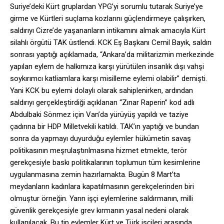
Suriye’deki Kürt gruplardan YPG’yi sorumlu tutarak Suriye’ye
girme ve Kürtleri suçlama kozlarını güçlendirmeye çalışırken,
saldırıyı Cizre’de yaşananların intikamını almak amacıyla Kürt
silahlı örgütü TAK üstlendi. KCK Eş Başkanı Cemil Bayık, saldırı
sonrası yaptığı açıklamada, “Ankara’da militarizmin merkezinde
yapılan eylem de halkımıza karşı yürütülen insanlık dışı vahşi
soykırımcı katliamlara karşı misilleme eylemi olabilir” demişti.
Yani KCK bu eylemi dolaylı olarak sahiplenirken, ardından
saldırıyı gerçekleştirdiği açıklanan “Zınar Raperin” kod adlı
Abdulbaki Sönmez için Van’da yürüyüş yapıldı ve taziye
çadırına bir HDP Milletvekili katıldı. TAK’ın yaptığı ve bundan
sonra da yapmayı duyurduğu eylemler hükümetin savaş
politikasının meşrulaştırılmasına hizmet etmekte, terör
gerekçesiyle baskı politikalarının toplumun tüm kesimlerine
uygulanmasına zemin hazırlamakta. Bugün 8 Mart’ta
meydanların kadınlara kapatılmasının gerekçelerinden biri
olmuştur örneğin. Yarın işçi eylemlerine saldırmanın, milli
güvenlik gerekçesiyle grev kırmanın yasal nedeni olarak
kullanılacak. Bu tip eylemler Kürt ve Türk işçileri arasında