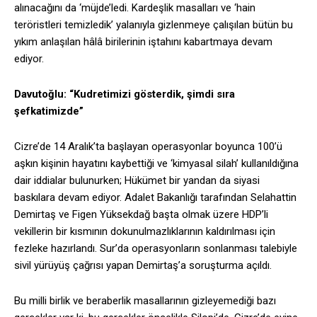
alınacağını da ‘müjde’ledi. Kardeşlik masalları ve ‘hain
teröristleri temizledik’ yalanıyla gizlenmeye çalışılan bütün bu
yıkım anlaşılan hâlâ birilerinin iştahını kabartmaya devam
ediyor.
Davutoğlu: “Kudretimizi gösterdik, şimdi sıra
şefkatimizde”
Cizre’de 14 Aralık’ta başlayan operasyonlar boyunca 100’ü
aşkın kişinin hayatını kaybettiği ve ‘kimyasal silah’ kullanıldığına
dair iddialar bulunurken; Hükümet bir yandan da siyasi
baskılara devam ediyor. Adalet Bakanlığı tarafından Selahattin
Demirtaş ve Figen Yüksekdağ başta olmak üzere HDP’li
vekillerin bir kısmının dokunulmazlıklarının kaldırılması için
fezleke hazırlandı. Sur’da operasyonların sonlanması talebiyle
sivil yürüyüş çağrısı yapan Demirtaş’a soruşturma açıldı.
Bu milli birlik ve beraberlik masallarının gizleyemediği bazı