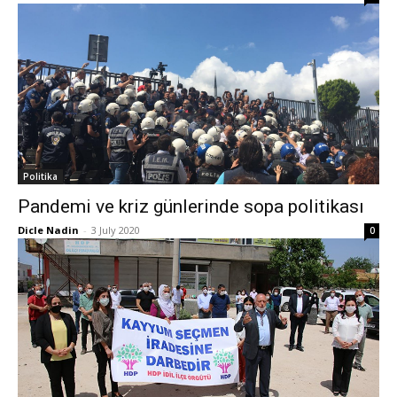
Politika
Pandemi ve kriz günlerinde sopa politikası
Dicle Nadin
-
3 July 2020
0