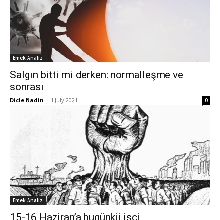
Emek Analiz
Salgın bitti mi derken: normalleşme ve
sonrası
Dicle Nadin
-
1 July 2021
0
Emek Analiz
15-16 Haziran’a bugünkü işçi