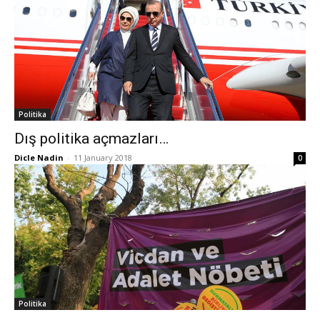
Politika
Dış politika açmazları…
Dicle Nadin
-
11 January 2018
0
Politika