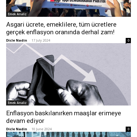
Emek Analiz
Asgari ücrete, emeklilere, tüm ücretlere
gerçek enflasyon oranında derhal zam!
Dicle Nadin
-
17 July 2024
0
Emek Analiz
Enflasyon baskılanırken maaşlar erimeye
devam ediyor
Dicle Nadin
-
10 June 2024
0