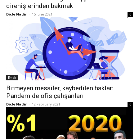
direnişlerinden bakmak
Dicle Nadin
-
15 June 2021
0
Emek
Bitmeyen mesailer, kaybedilen haklar:
Pandemide ofis çalışanları
Dicle Nadin
-
12 February 2021
0