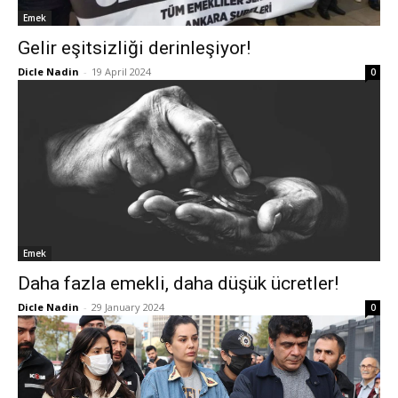
Emek
Gelir eşitsizliği derinleşiyor!
Dicle Nadin
-
19 April 2024
0
Emek
Daha fazla emekli, daha düşük ücretler!
Dicle Nadin
-
29 January 2024
0