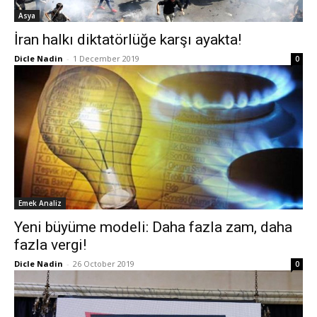
Asya
İran halkı diktatörlüğe karşı ayakta!
Dicle Nadin
-
1 December 2019
0
Emek Analiz
Yeni büyüme modeli: Daha fazla zam, daha
fazla vergi!
Dicle Nadin
-
26 October 2019
0