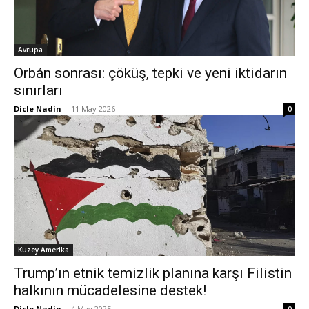
Avrupa
Orbán sonrası: çöküş, tepki ve yeni iktidarın
sınırları
Dicle Nadin
-
11 May 2026
0
Kuzey Amerika
Trump’ın etnik temizlik planına karşı Filistin
halkının mücadelesine destek!
Dicle Nadin
-
4 May 2025