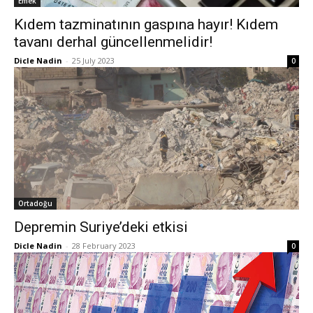
Emek
Kıdem tazminatının gaspına hayır! Kıdem
tavanı derhal güncellenmelidir!
Dicle Nadin
-
25 July 2023
0
Ortadoğu
Depremin Suriye’deki etkisi
Dicle Nadin
-
28 February 2023
0