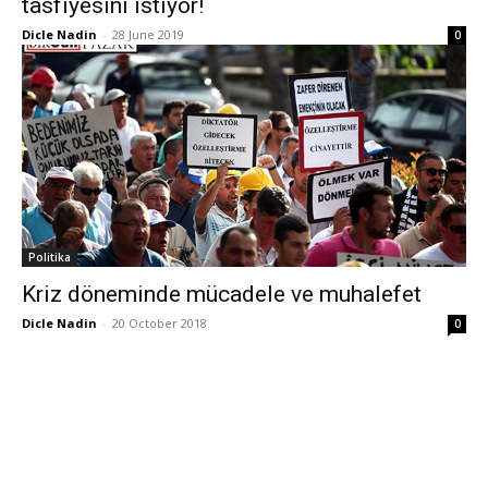
tasfiyesini istiyor!
Dicle Nadin
-
28 June 2019
0
Politika
Kriz döneminde mücadele ve muhalefet
Dicle Nadin
-
20 October 2018
0