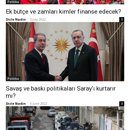
Politika
Ek bütçe ve zamları kimler finanse edecek?
Dicle Nadin
-
5 July 2022
0
Politika
Savaş ve baskı politikaları Saray’ı kurtarır
mı?
Dicle Nadin
-
6 June 2022
0