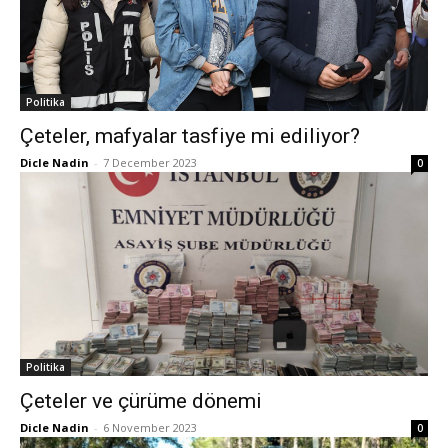
Politika
Çeteler, mafyalar tasfiye mi ediliyor?
Dicle Nadin
-
7 December 2023
0
Politika
Çeteler ve çürüme dönemi
Dicle Nadin
-
6 November 2023
0