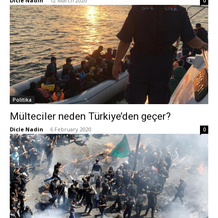
Dicle Nadin
-
12 March 2020
0
Politika
Mülteciler neden Türkiye’den geçer?
Dicle Nadin
-
6 February 2020
0