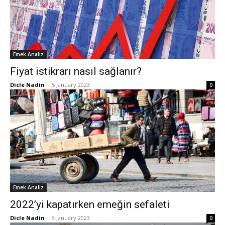
Emek Analiz
Fiyat istikrarı nasıl sağlanır?
Dicle Nadin
-
5 January 2023
0
Emek Analiz
2022’yi kapatırken emeğin sefaleti
Dicle Nadin
-
3 January 2023
0