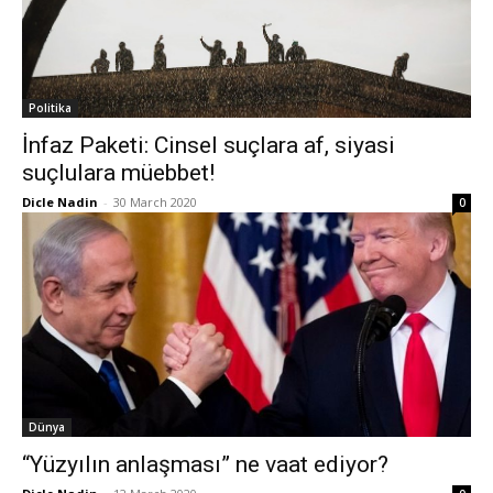
Politika
İnfaz Paketi: Cinsel suçlara af, siyasi
suçlulara müebbet!
Dicle Nadin
-
30 March 2020
0
Dünya
“Yüzyılın anlaşması” ne vaat ediyor?