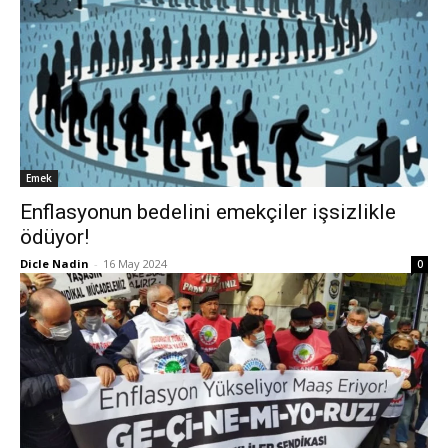
Emek
Enflasyonun bedelini emekçiler işsizlikle
ödüyor!
Dicle Nadin
-
16 May 2024
0