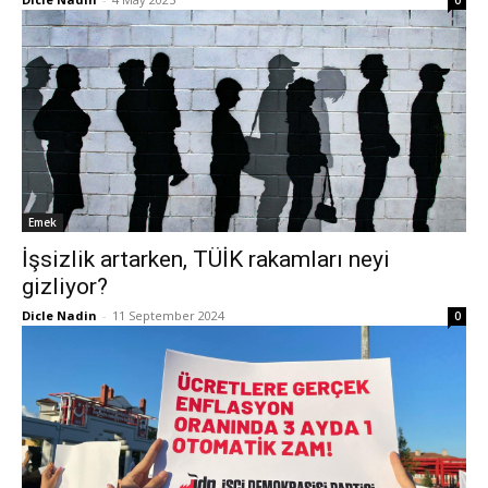
0
Emek
İşsizlik artarken, TÜİK rakamları neyi
gizliyor?
Dicle Nadin
-
11 September 2024
0