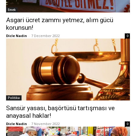
Emek
Asgari ücret zammı yetmez, alım gücü
korunsun!
Dicle Nadin
-
7 December 2022
0
Politika
Sansür yasası, başörtüsü tartışması ve
anayasal haklar!
Dicle Nadin
-
7 November 2022
0