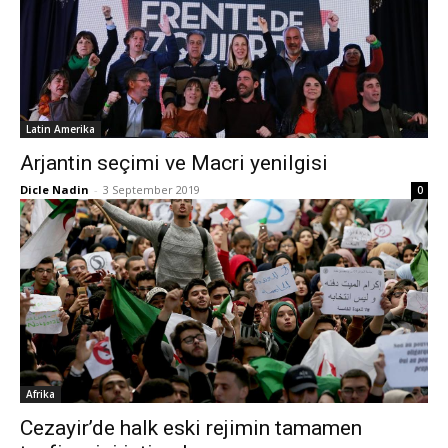
Latin Amerika
Arjantin seçimi ve Macri yenilgisi
Dicle Nadin
-
3 September 2019
0
Afrika
Cezayir’de halk eski rejimin tamamen