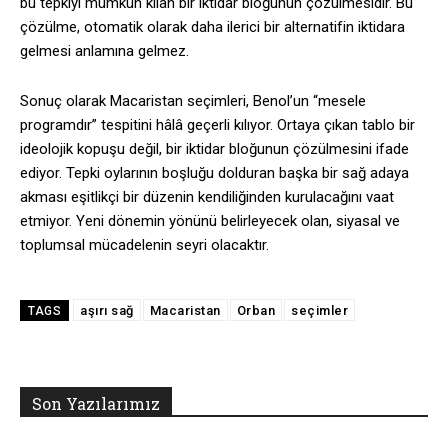
bu tepkiyi mümkün kılan bir iktidar bloğunun çözülmesidir. Bu
çözülme, otomatik olarak daha ilerici bir alternatifin iktidara
gelmesi anlamına gelmez.
Sonuç olarak Macaristan seçimleri, Benol’un “mesele
programdır” tespitini hâlâ geçerli kılıyor. Ortaya çıkan tablo bir
ideolojik kopuşu değil, bir iktidar bloğunun çözülmesini ifade
ediyor. Tepki oylarının boşluğu dolduran başka bir sağ adaya
akması eşitlikçi bir düzenin kendiliğinden kurulacağını vaat
etmiyor. Yeni dönemin yönünü belirleyecek olan, siyasal ve
toplumsal mücadelenin seyri olacaktır.
aşırı sağ
Macaristan
Orban
seçimler
TAGS
Son Yazılarımız