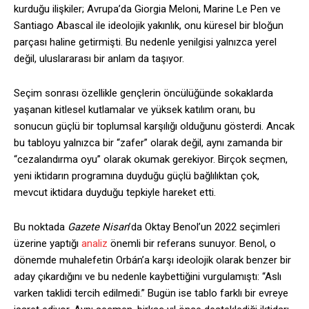
kurduğu ilişkiler; Avrupa’da Giorgia Meloni, Marine Le Pen ve
Santiago Abascal ile ideolojik yakınlık, onu küresel bir bloğun
parçası haline getirmişti. Bu nedenle yenilgisi yalnızca yerel
değil, uluslararası bir anlam da taşıyor.
Seçim sonrası özellikle gençlerin öncülüğünde sokaklarda
yaşanan kitlesel kutlamalar ve yüksek katılım oranı, bu
sonucun güçlü bir toplumsal karşılığı olduğunu gösterdi. Ancak
bu tabloyu yalnızca bir “zafer” olarak değil, aynı zamanda bir
“cezalandırma oyu” olarak okumak gerekiyor. Birçok seçmen,
yeni iktidarın programına duyduğu güçlü bağlılıktan çok,
mevcut iktidara duyduğu tepkiyle hareket etti.
Bu noktada
Gazete Nisan
’da Oktay Benol’un 2022 seçimleri
üzerine yaptığı
analiz
önemli bir referans sunuyor. Benol, o
dönemde muhalefetin Orbán’a karşı ideolojik olarak benzer bir
aday çıkardığını ve bu nedenle kaybettiğini vurgulamıştı: “Aslı
varken taklidi tercih edilmedi.” Bugün ise tablo farklı bir evreye