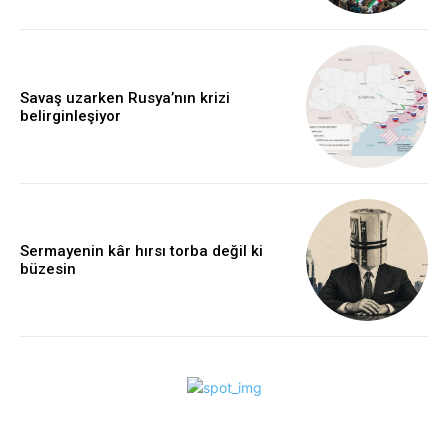
Savaş uzarken Rusya’nın krizi
belirginleşiyor
Sermayenin kâr hırsı torba değil ki
büzesin