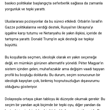
baskıcı politikalar başlangıçta seferberlik sağlasa da zamanla
yorgunluk ve tepki yarattı.
Uluslararası pozisyonlar da bu süreci etkiledi. Orbán’ın İsrail’in
Gazze politikalarına verdiği destek, Rusya’nın Ukrayna’yı
işgaline karşı tutumu ve Netanyahu ile yakın ilişkisi, içeride de
tartışma yarattı. Donald Trump’ın açık desteği ise tepkiyi
büyüttü.
Bu koşullarda seçmen, ideolojik olarak en yakın seçeneğe
değil, en mümkün görünen alternatife yöneldi. Péter Magyar’ın
sistem içinden gelen, muhafazakâr ama değişim vaadi taşıyan
profili bu boşluğu doldurdu. Bu durum, seçim sonucunun bir
ideolojik kayıştan çok, birikmiş hoşnutsuzluğun dışavurumu
olduğunu gösteriyor.
Dolayısıyla ortaya çıkan tabloyu iki düzeyde okumak gerekir: Bu
seçim bir yandan açık biçimde bir tepki oyu, diğer yandan da