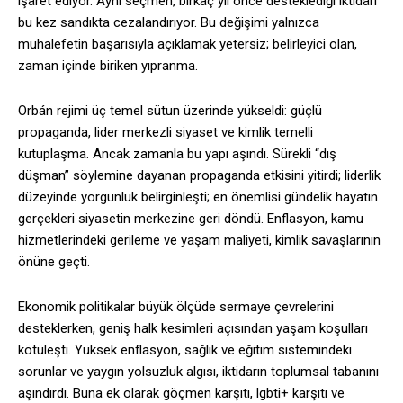
işaret ediyor. Aynı seçmen, birkaç yıl önce desteklediği iktidarı
bu kez sandıkta cezalandırıyor. Bu değişimi yalnızca
muhalefetin başarısıyla açıklamak yetersiz; belirleyici olan,
zaman içinde biriken yıpranma.
Orbán rejimi üç temel sütun üzerinde yükseldi: güçlü
propaganda, lider merkezli siyaset ve kimlik temelli
kutuplaşma. Ancak zamanla bu yapı aşındı. Sürekli “dış
düşman” söylemine dayanan propaganda etkisini yitirdi; liderlik
düzeyinde yorgunluk belirginleşti; en önemlisi gündelik hayatın
gerçekleri siyasetin merkezine geri döndü. Enflasyon, kamu
hizmetlerindeki gerileme ve yaşam maliyeti, kimlik savaşlarının
önüne geçti.
Ekonomik politikalar büyük ölçüde sermaye çevrelerini
desteklerken, geniş halk kesimleri açısından yaşam koşulları
kötüleşti. Yüksek enflasyon, sağlık ve eğitim sistemindeki
sorunlar ve yaygın yolsuzluk algısı, iktidarın toplumsal tabanını
aşındırdı. Buna ek olarak göçmen karşıtı, lgbti+ karşıtı ve