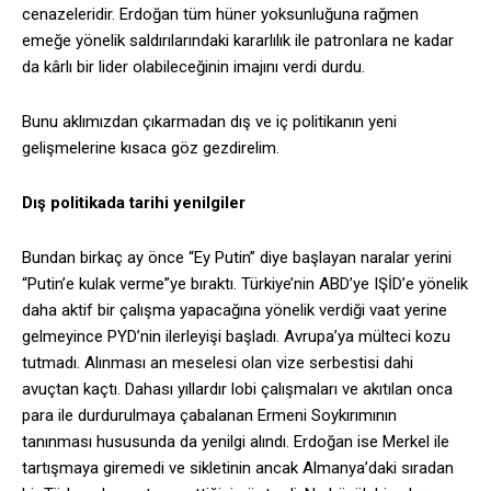
cenazeleridir. Erdoğan tüm hüner yoksunluğuna rağmen
emeğe yönelik saldırılarındaki kararlılık ile patronlara ne kadar
da kârlı bir lider olabileceğinin imajını verdi durdu.
Bunu aklımızdan çıkarmadan dış ve iç politikanın yeni
gelişmelerine kısaca göz gezdirelim.
Dış politikada tarihi yenilgiler
Bundan birkaç ay önce “Ey Putin” diye başlayan naralar yerini
“Putin’e kulak verme”ye bıraktı. Türkiye’nin ABD’ye IŞİD’e yönelik
daha aktif bir çalışma yapacağına yönelik verdiği vaat yerine
gelmeyince PYD’nin ilerleyişi başladı. Avrupa’ya mülteci kozu
tutmadı. Alınması an meselesi olan vize serbestisi dahi
avuçtan kaçtı. Dahası yıllardır lobi çalışmaları ve akıtılan onca
para ile durdurulmaya çabalanan Ermeni Soykırımının
tanınması hususunda da yenilgi alındı. Erdoğan ise Merkel ile
tartışmaya giremedi ve sikletinin ancak Almanya’daki sıradan