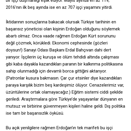
bir işçi düşmanlığı eşlik ediyor. Mayıs ayında en az 119,
2016’nın ilk beş ayında ise en az 707 işçi yaşamını yitirdi.
İktidarının sonuçlarına bakacak olursak Türkiye tarihinin en
başarısız yöneticisi olan kişinin Erdoğan olduğunu söylemek
abartı olmaz. Onca vaade rağmen Erdoğan Kürt sorununu
değil çözmek, körükledi. Ekonomi cephesinde (gözleri
doysun!) Sanayi Odası Başkanı Erdal Bahçıvan dahi dert
yanıyor. İşçilerin üç kuruşa ve ölüm tehdidi altında çalışması
gibi kaba dayakla kazandıkları paranın bir kalkınma politikasına
sahip olunmadığı için devamlı borca gittiğini aktarıyor.
(Patronlar kusura bakmasın. Çar çur etsinler diye kazandıkları
paraya karşılık bizim beş kardeşimiz ölüyor. Cenazelerimiz var,
üzüntülerine ortak olamayacağız.) Eğitim sistemi ciddi şekilde
geriledi. Araştırmalara göre Türkiye’de yaşayanlar dünyanın en
mutsuz ve birbirine güvenmeyen kişileri haline geldi. Dış politika
ise tam bir başarısızlık öyküsü.
Bu açık yenilgilere rağmen Erdoğan’ın tek marifeti bu işçi