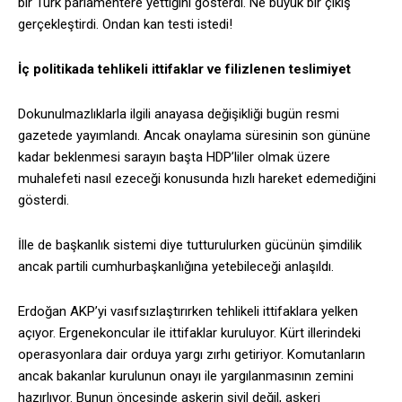
bir Türk parlamentere yettiğini gösterdi. Ne büyük bir çıkış
gerçekleştirdi. Ondan kan testi istedi!
İç politikada tehlikeli ittifaklar ve filizlenen teslimiyet
Dokunulmazlıklarla ilgili anayasa değişikliği bugün resmi
gazetede yayımlandı. Ancak onaylama süresinin son gününe
kadar beklenmesi sarayın başta HDP’liler olmak üzere
muhalefeti nasıl ezeceği konusunda hızlı hareket edemediğini
gösterdi.
İlle de başkanlık sistemi diye tutturulurken gücünün şimdilik
ancak partili cumhurbaşkanlığına yetebileceği anlaşıldı.
Erdoğan AKP’yi vasıfsızlaştırırken tehlikeli ittifaklara yelken
açıyor. Ergenekoncular ile ittifaklar kuruluyor. Kürt illerindeki
operasyonlara dair orduya yargı zırhı getiriyor. Komutanların
ancak bakanlar kurulunun onayı ile yargılanmasının zemini
hazırlıyor. Bunun öncesinde askerin sivil değil, askeri