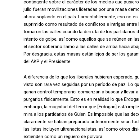
contingente sobre el carácter de los medios que pusieron 
julio fueran movilizaciones lideradas por una masa dem
ahora soplando en el país. Lamentablemente, eso no es lo
suprimido como resultado de conflictos e intrigas entre 
tomaron las calles cuando la derrota de los partidarios
intento de golpe, así como aquellos que se reúnen en l
el sector soberano llamó a las calles de arriba hacia aba
Por desgracia, estas masas están lejos de ser los garan
del AKP y el Presidente.
A diferencia de lo que los liberales hubieran esperado, g
visto son rara vez seguidas por un período de paz. Lo q
ganan control temporario, comienzan a buscar y llevar a c
purgarlos físicamente. Esto es en realidad lo que Erdog
embargo, la magnitud del terror que [Erdogan] está im
mira a los partidarios de Gülen. Es imposible que las d
claramente se habían preparado anteriormente sean todo
las listas incluyen ultranacionalistas, así como otros dis
extienden como un reguero de pólvora.