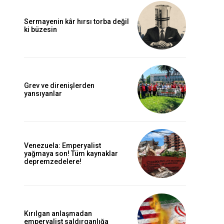
Sermayenin kâr hırsı torba değil
ki büzesin
Grev ve direnişlerden
yansıyanlar
Venezuela: Emperyalist
yağmaya son! Tüm kaynaklar
depremzedelere!
Kırılgan anlaşmadan
emperyalist saldırganlığa