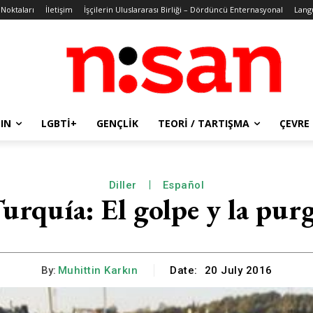
 Noktaları
İletişim
İşçilerin Uluslararası Birliği – Dördüncü Enternasyonal
Lang
IN
LGBTİ+
GENÇLIK
TEORI / TARTIŞMA
ÇEVRE
Diller
Español
urquía: El golpe y la pur
By:
Muhittin Karkın
Date:
20 July 2016