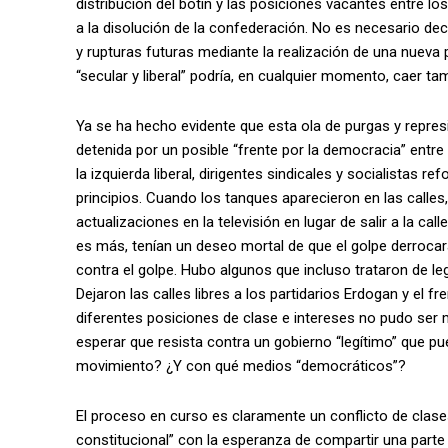
distribución del botín y las posiciones vacantes entre los
a la disolución de la confederación. No es necesario dec
y rupturas futuras mediante la realización de una nueva
“secular y liberal” podría, en cualquier momento, caer tam
Ya se ha hecho evidente que esta ola de purgas y repre
detenida por un posible “frente por la democracia” entr
la izquierda liberal, dirigentes sindicales y socialistas r
principios. Cuando los tanques aparecieron en las calle
actualizaciones en la televisión en lugar de salir a la c
es más, tenían un deseo mortal de que el golpe derroca
contra el golpe. Hubo algunos que incluso trataron de leg
Dejaron las calles libres a los partidarios Erdogan y el 
diferentes posiciones de clase e intereses no pudo ser
esperar que resista contra un gobierno “legítimo” que 
movimiento? ¿Y con qué medios “democráticos”?
El proceso en curso es claramente un conflicto de clase
constitucional” con la esperanza de compartir una parte