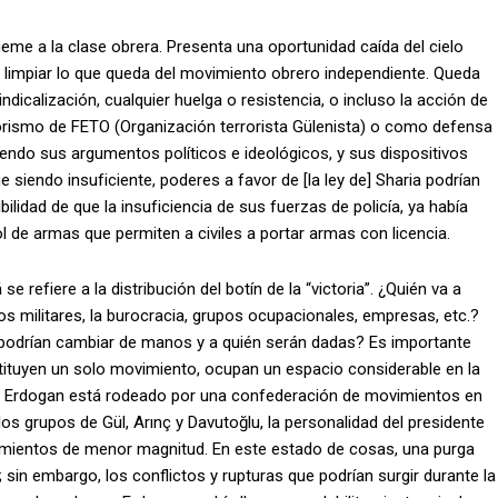
eme a la clase obrera. Presenta una oportunidad caída del cielo
re limpiar lo que queda del movimiento obrero independiente. Queda
ndicalización, cualquier huelga o resistencia, o incluso la acción de
rismo de FETO (Organización terrorista Gülenista) o como defensa
iendo sus argumentos políticos e ideológicos, y sus dispositivos
e siendo insuficiente, poderes a favor de [la ley de] Sharia podrían
bilidad de que la insuficiencia de sus fuerzas de policía, ya había
ol de armas que permiten a civiles a portar armas con licencia.
e refiere a la distribución del botín de la “victoria”. ¿Quién va a
los militares, la burocracia, grupos ocupacionales, empresas, etc.?
 podrían cambiar de manos y a quién serán dadas? Es importante
tituyen un solo movimiento, ocupan un espacio considerable en la
er, Erdogan está rodeado por una confederación de movimientos en
 grupos de Gül, Arınç y Davutoğlu, la personalidad del presidente
imientos de menor magnitud. En este estado de cosas, una purga
 sin embargo, los conflictos y rupturas que podrían surgir durante la