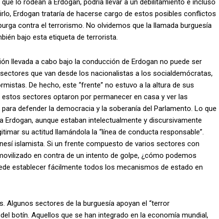
 que lo rodean a Erdogan, podría llevar a un debilitamiento e incluso
irlo, Erdogan trataría de hacerse cargo de estos posibles conflictos
 purga contra el terrorismo. No olvidemos que la llamada burguesía
bién bajo esta etiqueta de terrorista.
sión llevada a cabo bajo la conducción de Erdogan no puede ser
e sectores que van desde los nacionalistas a los socialdemócratas,
eformistas. De hecho, este “frente” no estuvo a la altura de sus
s, estos sectores optaron por permanecer en casa y ver las
alle para defender la democracia y la soberanía del Parlamento. Lo que
ra Erdogan, aunque estaban intelectualmente y discursivamente
itimar su actitud llamándola la “línea de conducta responsable”.
frenesí islamista. Si un frente compuesto de varios sectores con
 movilizado en contra de un intento de golpe, ¿cómo podemos
puede establecer fácilmente todos los mecanismos de estado en
s. Algunos sectores de la burguesía apoyan el “terror
 del botín. Aquellos que se han integrado en la economía mundial,