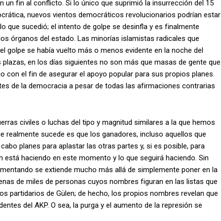
un fin al conflicto. Si lo único que suprimió la insurrección del 15
ocrática, nuevos vientos democráticos revolucionarios podrían estar
 que sucedió; el intento de golpe se desinfla y es finalmente
los órganos del estado. Las minorías islamistas radicales que
 del golpe se había vuelto más o menos evidente en la noche del
as plazas, en los días siguientes no son más que masas de gente que
jo con el fin de asegurar el apoyo popular para sus propios planes.
tes de la democracia a pesar de todas las afirmaciones contrarias
uerras civiles o luchas del tipo y magnitud similares a la que hemos
ue realmente sucede es que los ganadores, incluso aquellos que
abo planes para aplastar las otras partes y, si es posible, para
an está haciendo en este momento y lo que seguirá haciendo. Sin
plementando se extiende mucho más allá de simplemente poner en la
ecenas de miles de personas cuyos nombres figuran en las listas que
s partidarios de Gülen; de hecho, los propios nombres revelan que
identes del AKP. O sea, la purga y el aumento de la represión se