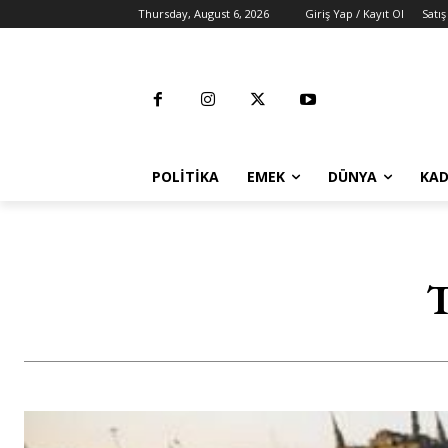
Thursday, August 6, 2026
Giriş Yap / Kayıt Ol
Satış
POLITIKA
EMEK
DÜNYA
KAD
T