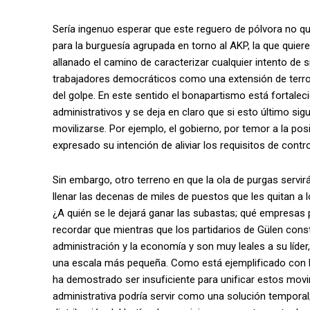
Sería ingenuo esperar que este reguero de pólvora no qu
para la burguesía agrupada en torno al AKP, la que quie
allanado el camino de caracterizar cualquier intento de si
trabajadores democráticos como una extensión de terro
del golpe. En este sentido el bonapartismo está fortalec
administrativos y se deja en claro que si esto último sigu
movilizarse. Por ejemplo, el gobierno, por temor a la posi
expresado su intención de aliviar los requisitos de contr
Sin embargo, otro terreno en que la ola de purgas servirá s
llenar las decenas de miles de puestos que les quitan a 
¿A quién se le dejará ganar las subastas; qué empresas
recordar que mientras que los partidarios de Gülen cons
administración y la economía y son muy leales a su líd
una escala más pequeña. Como está ejemplificado con los
ha demostrado ser insuficiente para unificar estos mov
administrativa podría servir como una solución temporal;