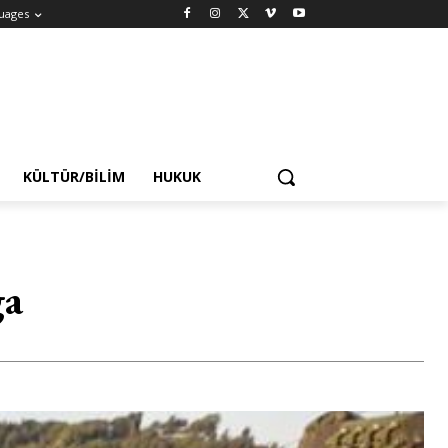
uages
KÜLTÜR/BILIM
HUKUK
ga