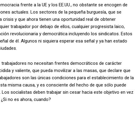
mocracia frente a la UE y los EE.UU., no obstante se encogen de
iones actuales. Los sectores de la pequeña burguesía, que se
a crisis y que ahora tienen una oportunidad real de obtener
uier trabajador por debajo de ellos, cualquier progresista laico,
zación revolucionaria y democrática incluyendo los sindicatos. Estos
eñal de él. Algunos ni siquiera esperar esa señal y ya han estado
ciudades.
os trabajadores no necesitan frentes democráticos de carácter
cidida y valiente, que pueda movilizar a las masas, que declare que
trabajadores son las únicas condiciones para el establecimiento de la
esta misma causa, y es consciente del hecho de que sólo puede
Los socialistas deben trabajar sin cesar hacia este objetivo en vez
. ¿Si no es ahora, cuando?