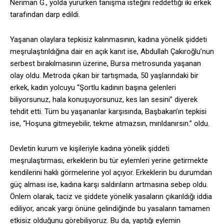
Neriman G., yolda yürürken tanışma isteğini reddettiği iki erkek
tarafından darp edildi.
Yaşanan olaylara tepkisiz kalınmasının, kadına yönelik şiddeti
meşrulaştırıldığına dair en açık kanıt ise, Abdullah Çakıroğlu’nun
serbest bırakılmasının üzerine, Bursa metrosunda yaşanan
olay oldu. Metroda çıkan bir tartışmada, 50 yaşlarındaki bir
erkek, kadın yolcuyu “Şortlu kadının başına gelenleri
biliyorsunuz, hala konuşuyorsunuz, kes lan sesini” diyerek
tehdit etti. Tüm bu yaşananlar karşısında, Başbakan’ın tepkisi
ise, “Hoşuna gitmeyebilir, tekme atmazsın, mırıldanırsın.” oldu.
Devletin kurum ve kişileriyle kadına yönelik şiddeti
meşrulaştırması, erkeklerin bu tür eylemleri yerine getirmekte
kendilerini haklı görmelerine yol açıyor. Erkeklerin bu durumdan
güç alması ise, kadına karşı saldırıların artmasına sebep oldu.
Önlem olarak, taciz ve şiddete yönelik yasaların çıkarıldığı iddia
ediliyor, ancak yargı önüne gelindiğinde bu yasaların tamamen
etkisiz olduğunu görebiliyoruz. Bu da, yaptığı eylemin