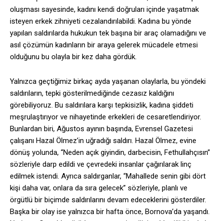
oluşması sayesinde, kadını kendi doğruları içinde yaşatmak
isteyen erkek zihniyeti cezalandırılabildi. Kadına bu yönde
yapılan saldırılarda hukukun tek başına bir araç olamadığını ve
asıl çözümün kadınların bir araya gelerek mücadele etmesi
olduğunu bu olayla bir kez daha gördük.
Yalnızca geçtiğimiz birkaç ayda yaşanan olaylarla, bu yöndeki
saldırıların, tepki gösterilmediğinde cezasız kaldığını
görebiliyoruz. Bu saldırılara karşı tepkisizlik, kadına şiddeti
meşrulaştırıyor ve nihayetinde erkekleri de cesaretlendiriyor.
Bunlardan biri, Ağustos ayının başında, Evrensel Gazetesi
çalışanı Hazal Ölmez’in uğradığı saldırı. Hazal Ölmez, evine
dönüş yolunda, “Neden açık giyindin, darbecisin, Fethullahçısın”
sözleriyle darp edildi ve çevredeki insanlar çağırılarak linç
edilmek istendi. Ayrıca saldırganlar, “Mahallede senin gibi dört
kişi daha var, onlara da sıra gelecek” sözleriyle, planlı ve
örgütlü bir biçimde saldırılarını devam edeceklerini gösterdiler.
Başka bir olay ise yalnızca bir hafta önce, Bornova’da yaşandı.