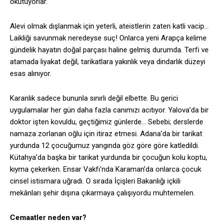
okutuyorlar.
Alevi olmak dışlanmak için yeterli, ateistlerin zaten katli vacip…
Laikliği savunmak neredeyse suç! Onlarca yeni Arapça kelime
gündelik hayatın doğal parçası haline gelmiş durumda. Terfi ve
atamada liyakat değil, tarikatlara yakınlık veya dindarlık düzeyi
esas alınıyor.
Karanlık sadece bununla sınırlı değil elbette. Bu gerici
uygulamalar her gün daha fazla canımızı acıtıyor. Yalova’da bir
doktor işten kovuldu, geçtiğimiz günlerde… Sebebi; derslerde
namaza zorlanan oğlu için itiraz etmesi. Adana’da bir tarikat
yurdunda 12 çocuğumuz yangında göz göre göre katledildi.
Kütahya’da başka bir tarikat yurdunda bir çocuğun kolu koptu,
kıyma çekerken. Ensar Vakfı’nda Karaman’da onlarca çocuk
cinsel istismara uğradı. O sırada İçişleri Bakanlığı içkili
mekânları şehir dışına çıkarmaya çalışıyordu muhtemelen.
Cemaatler neden var?