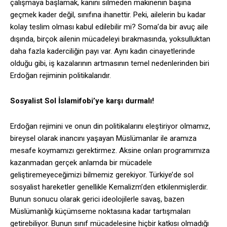
çalışmaya başlamak, kanını silmeden makinenin başına
geçmek kader değil, sınıfına ihanettir. Peki, ailelerin bu kadar
kolay teslim olması kabul edilebilir mi? Soma’da bir avuç aile
dışında, birçok ailenin mücadeleyi bırakmasında, yoksulluktan
daha fazla kaderciliğin payı var. Aynı kadın cinayetlerinde
olduğu gibi, iş kazalarının artmasının temel nedenlerinden biri
Erdoğan rejiminin politikalarıdır.
Sosyalist Sol İslamifobi’ye karşı durmalı!
Erdoğan rejimini ve onun din politikalarını eleştiriyor olmamız,
bireysel olarak inancını yaşayan Müslümanlar ile aramıza
mesafe koymamızı gerektirmez. Aksine onları programımıza
kazanmadan gerçek anlamda bir mücadele
geliştiremeyeceğimizi bilmemiz gerekiyor. Türkiye’de sol
sosyalist hareketler genellikle Kemalizm’den etkilenmişlerdir.
Bunun sonucu olarak gerici ideolojilerle savaş, bazen
Müslümanlığı küçümseme noktasına kadar tartışmaları
getirebiliyor. Bunun sınıf mücadelesine hiçbir katkısı olmadığı