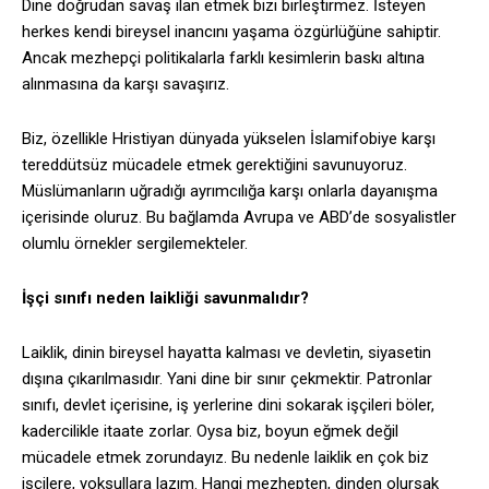
Dine doğrudan savaş ilan etmek bizi birleştirmez. İsteyen
herkes kendi bireysel inancını yaşama özgürlüğüne sahiptir.
Ancak mezhepçi politikalarla farklı kesimlerin baskı altına
alınmasına da karşı savaşırız.
Biz, özellikle Hristiyan dünyada yükselen İslamifobiye karşı
tereddütsüz mücadele etmek gerektiğini savunuyoruz.
Müslümanların uğradığı ayrımcılığa karşı onlarla dayanışma
içerisinde oluruz. Bu bağlamda Avrupa ve ABD’de sosyalistler
olumlu örnekler sergilemekteler.
İşçi sınıfı neden laikliği savunmalıdır?
Laiklik, dinin bireysel hayatta kalması ve devletin, siyasetin
dışına çıkarılmasıdır. Yani dine bir sınır çekmektir. Patronlar
sınıfı, devlet içerisine, iş yerlerine dini sokarak işçileri böler,
kadercilikle itaate zorlar. Oysa biz, boyun eğmek değil
mücadele etmek zorundayız. Bu nedenle laiklik en çok biz
işçilere, yoksullara lazım. Hangi mezhepten, dinden olursak