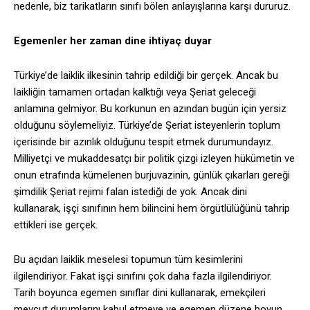
nedenle, biz tarikatların sınıfı bölen anlayışlarına karşı dururuz.
Egemenler her zaman dine ihtiyaç duyar
Türkiye’de laiklik ilkesinin tahrip edildiği bir gerçek. Ancak bu
laikliğin tamamen ortadan kalktığı veya Şeriat geleceği
anlamına gelmiyor. Bu korkunun en azından bugün için yersiz
olduğunu söylemeliyiz. Türkiye’de Şeriat isteyenlerin toplum
içerisinde bir azınlık olduğunu tespit etmek durumundayız.
Milliyetçi ve mukaddesatçı bir politik çizgi izleyen hükümetin ve
onun etrafında kümelenen burjuvazinin, günlük çıkarları gereği
şimdilik Şeriat rejimi falan istediği de yok. Ancak dini
kullanarak, işçi sınıfının hem bilincini hem örgütlülüğünü tahrip
ettikleri ise gerçek.
Bu açıdan laiklik meselesi topumun tüm kesimlerini
ilgilendiriyor. Fakat işçi sınıfını çok daha fazla ilgilendiriyor.
Tarih boyunca egemen sınıflar dini kullanarak, emekçileri
mevcut durumlarını kabul etmeye ve egemen düzene boyun