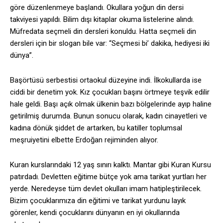
göre düzenlenmeye başlandı. Okullara yoğun din dersi
takviyesi yapıldı. Bilim dışı kitaplar okuma listelerine alındı.
Müfredata seçmeli din dersleri konuldu. Hatta seçmeli din
dersleri için bir slogan bile var: “Seçmesi bi’ dakika, hediyesi iki
dünya”.
Başörtüsü serbestisi ortaokul düzeyine indi. İlkokullarda ise
ciddi bir denetim yok. Kız çocukları başını örtmeye teşvik edilir
hale geldi. Başı açık olmak ülkenin bazı bölgelerinde ayıp haline
getirilmiş durumda. Bunun sonucu olarak, kadın cinayetleri ve
kadına dönük şiddet de artarken, bu katiller toplumsal
meşruiyetini elbette Erdoğan rejiminden alıyor.
Kuran kurslarındaki 12 yaş sınırı kalktı. Mantar gibi Kuran Kursu
patırdadı. Devletten eğitime bütçe yok ama tarikat yurtları her
yerde. Neredeyse tüm devlet okulları imam hatipleştirilecek.
Bizim çocuklarımıza din eğitimi ve tarikat yurdunu layık
görenler, kendi çocuklarını dünyanın en iyi okullarında