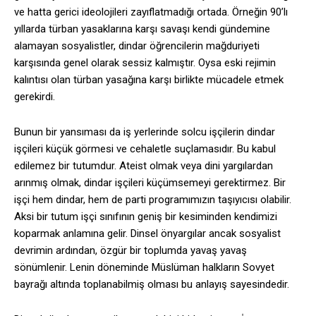
ve hatta gerici ideolojileri zayıflatmadığı ortada. Örneğin 90’lı
yıllarda türban yasaklarına karşı savaşı kendi gündemine
alamayan sosyalistler, dindar öğrencilerin mağduriyeti
karşısında genel olarak sessiz kalmıştır. Oysa eski rejimin
kalıntısı olan türban yasağına karşı birlikte mücadele etmek
gerekirdi.
Bunun bir yansıması da iş yerlerinde solcu işçilerin dindar
işçileri küçük görmesi ve cehaletle suçlamasıdır. Bu kabul
edilemez bir tutumdur. Ateist olmak veya dini yargılardan
arınmış olmak, dindar işçileri küçümsemeyi gerektirmez. Bir
işçi hem dindar, hem de parti programımızın taşıyıcısı olabilir.
Aksi bir tutum işçi sınıfının geniş bir kesiminden kendimizi
koparmak anlamına gelir. Dinsel önyargılar ancak sosyalist
devrimin ardından, özgür bir toplumda yavaş yavaş
sönümlenir. Lenin döneminde Müslüman halkların Sovyet
bayrağı altında toplanabilmiş olması bu anlayış sayesindedir.