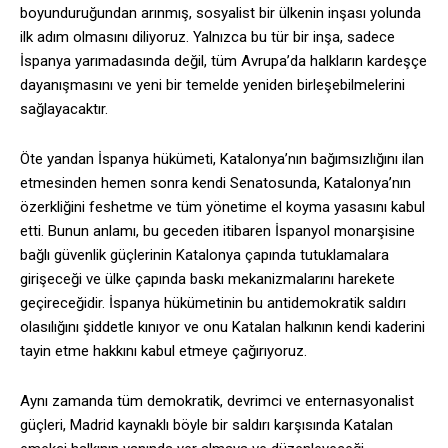
boyunduruğundan arınmış, sosyalist bir ülkenin inşası yolunda
ilk adım olmasını diliyoruz. Yalnızca bu tür bir inşa, sadece
İspanya yarımadasında değil, tüm Avrupa’da halkların kardeşçe
dayanışmasını ve yeni bir temelde yeniden birleşebilmelerini
sağlayacaktır.
Öte yandan İspanya hükümeti, Katalonya’nın bağımsızlığını ilan
etmesinden hemen sonra kendi Senatosunda, Katalonya’nın
özerkliğini feshetme ve tüm yönetime el koyma yasasını kabul
etti. Bunun anlamı, bu geceden itibaren İspanyol monarşisine
bağlı güvenlik güçlerinin Katalonya çapında tutuklamalara
girişeceği ve ülke çapında baskı mekanizmalarını harekete
geçireceğidir. İspanya hükümetinin bu antidemokratik saldırı
olasılığını şiddetle kınıyor ve onu Katalan halkının kendi kaderini
tayin etme hakkını kabul etmeye çağırıyoruz.
Aynı zamanda tüm demokratik, devrimci ve enternasyonalist
güçleri, Madrid kaynaklı böyle bir saldırı karşısında Katalan