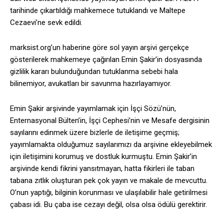
tarihinde çıkartıldığı mahkemece tutuklandı ve Maltepe
Cezaevi’ne sevk edildi.
marksist.org’un haberine göre sol yayın arşivi gerçekçe
gösterilerek mahkemeye çağırılan Emin Şakir’in dosyasında
gizlilik kararı bulunduğundan tutuklanma sebebi hala
bilinemiyor, avukatları bir savunma hazırlayamıyor.
Emin Şakir arşivinde yayımlamak için İşçi Sözü’nün,
Enternasyonal Bülten’in, İşçi Cephesi’nin ve Mesafe dergisinin
sayılarını edinmek üzere bizlerle de iletişime geçmiş;
yayımlamakta olduğumuz sayılarımızı da arşivine ekleyebilmek
için iletişimini korumuş ve dostluk kurmuştu. Emin Şakir’in
arşivinde kendi fikrini yansıtmayan, hatta fikirleri ile taban
tabana zıtlık oluşturan pek çok yayın ve makale de mevcuttu.
O’nun yaptığı, bilginin korunması ve ulaşılabilir hale getirilmesi
çabası idi. Bu çaba ise cezayı değil, olsa olsa ödülü gerektirir.