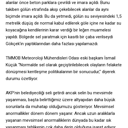
alanlar önce beton parklara çevrildi ve imara açıldı. Bunu
takiben gölün etrafında akışı çekebilecek alanlar da aynı
biçimde imara açıldı. Bu da yetmedi, gölün su seviyesindeki 1,5
metrelik düşüş de normal kabul edilerek göle içine ne kadar su
koyacağına kendilerinin karar verdiği bir leğen muamelesi
yapıldı. Bölgede sel yaratmak için kasıtlı bir çaba verilseydi
Gökçek’in yaptıklarından daha fazlası yapılamazdı.
TMMOB Meteoroloji Mühendisleri Odası eski başkanı İsmail
Küçük “Normalde sel olarak geçiştirilebilecek olayların felakete
dönüşmesi kentleşme politikalarının bir sonucudur,” diyerek
durumu özetliyor.
AKP’nin belediyeciliği seli getirdi ancak selin bu mevsimde
yaşanması, başta belirttiğimiz üzere altyapıdan daha büyük
sorunlarla da muhatap olduğumuzu gösteriyor. Mevsimsel
anormallikler dönem dönem yaşanır. Ancak uzun aralıklarla
yaşanan mevsimsel anormalliklerin dünyada bu kadar sık
yaşanması tehlikenin çok daha derin olduğuna işaret ediyor.