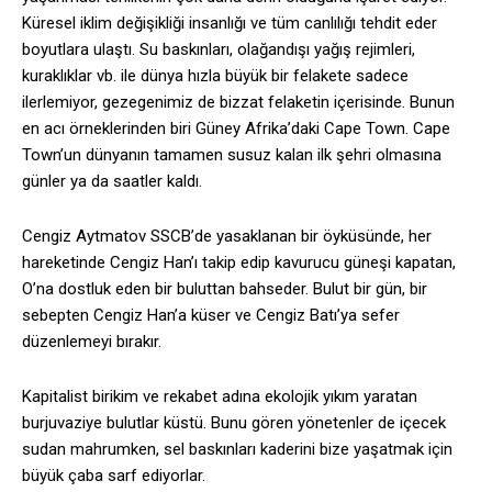
Küresel iklim değişikliği insanlığı ve tüm canlılığı tehdit eder
boyutlara ulaştı. Su baskınları, olağandışı yağış rejimleri,
kuraklıklar vb. ile dünya hızla büyük bir felakete sadece
ilerlemiyor, gezegenimiz de bizzat felaketin içerisinde. Bunun
en acı örneklerinden biri Güney Afrika’daki Cape Town. Cape
Town’un dünyanın tamamen susuz kalan ilk şehri olmasına
günler ya da saatler kaldı.
Cengiz Aytmatov SSCB’de yasaklanan bir öyküsünde, her
hareketinde Cengiz Han’ı takip edip kavurucu güneşi kapatan,
O’na dostluk eden bir buluttan bahseder. Bulut bir gün, bir
sebepten Cengiz Han’a küser ve Cengiz Batı’ya sefer
düzenlemeyi bırakır.
Kapitalist birikim ve rekabet adına ekolojik yıkım yaratan
burjuvaziye bulutlar küstü. Bunu gören yönetenler de içecek
sudan mahrumken, sel baskınları kaderini bize yaşatmak için
büyük çaba sarf ediyorlar.