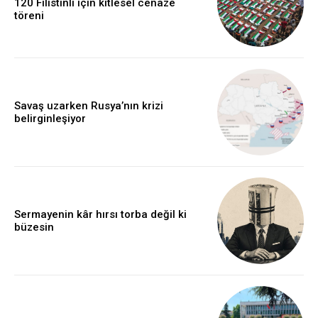
120 Filistinli için kitlesel cenaze
töreni
Savaş uzarken Rusya’nın krizi
belirginleşiyor
Sermayenin kâr hırsı torba değil ki
büzesin