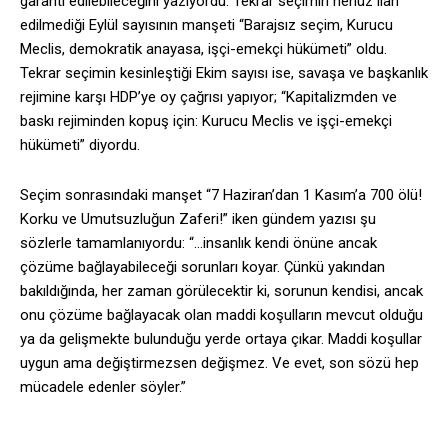
garanti edilebileceğini yazıyordu. Tekrar seçimin henüz ilan
edilmediği Eylül sayısının manşeti “Barajsız seçim, Kurucu
Meclis, demokratik anayasa, işçi-emekçi hükümeti” oldu.
Tekrar seçimin kesinleştiği Ekim sayısı ise, savaşa ve başkanlık
rejimine karşı HDP’ye oy çağrısı yapıyor; “Kapitalizmden ve
baskı rejiminden kopuş için: Kurucu Meclis ve işçi-emekçi
hükümeti” diyordu.
Seçim sonrasındaki manşet “7 Haziran’dan 1 Kasım’a 700 ölü!
Korku ve Umutsuzluğun Zaferi!” iken gündem yazısı şu
sözlerle tamamlanıyordu: “…insanlık kendi önüne ancak
çözüme bağlayabileceği sorunları koyar. Çünkü yakından
bakıldığında, her zaman görülecektir ki, sorunun kendisi, ancak
onu çözüme bağlayacak olan maddi koşulların mevcut olduğu
ya da gelişmekte bulunduğu yerde ortaya çıkar. Maddi koşullar
uygun ama değiştirmezsen değişmez. Ve evet, son sözü hep
mücadele edenler söyler.”