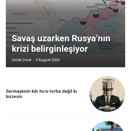
Savaş uzarken Rusya’nın
krizi belirginleşiyor
Sedat Durel
-
5 August 2026
Sermayenin kâr hırsı torba değil ki
büzesin