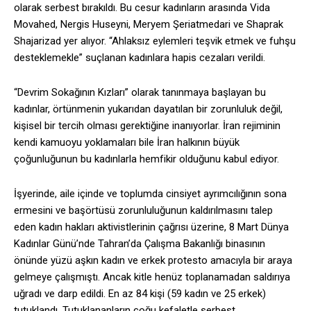
olarak serbest bırakıldı. Bu cesur kadınların arasında Vida
Movahed, Nergis Huseyni, Meryem Şeriatmedari ve Shaprak
Shajarizad yer alıyor. “Ahlaksız eylemleri teşvik etmek ve fuhşu
desteklemekle” suçlanan kadınlara hapis cezaları verildi.
“Devrim Sokağının Kızları” olarak tanınmaya başlayan bu
kadınlar, örtünmenin yukarıdan dayatılan bir zorunluluk değil,
kişisel bir tercih olması gerektiğine inanıyorlar. İran rejiminin
kendi kamuoyu yoklamaları bile İran halkının büyük
çoğunluğunun bu kadınlarla hemfikir olduğunu kabul ediyor.
İşyerinde, aile içinde ve toplumda cinsiyet ayrımcılığının sona
ermesini ve başörtüsü zorunluluğunun kaldırılmasını talep
eden kadın hakları aktivistlerinin çağrısı üzerine, 8 Mart Dünya
Kadınlar Günü’nde Tahran’da Çalışma Bakanlığı binasının
önünde yüzü aşkın kadın ve erkek protesto amacıyla bir araya
gelmeye çalışmıştı. Ancak kitle henüz toplanamadan saldırıya
uğradı ve darp edildi. En az 84 kişi (59 kadın ve 25 erkek)
tutuklandı. Tutuklananların çoğu kefaletle serbest