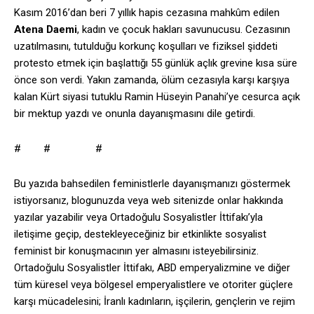
Kasım 2016’dan beri 7 yıllık hapis cezasına mahkûm edilen
Atena Daemi
, kadın ve çocuk hakları savunucusu. Cezasının
uzatılmasını, tutulduğu korkunç koşulları ve fiziksel şiddeti
protesto etmek için başlattığı 55 günlük açlık grevine kısa süre
önce son verdi. Yakın zamanda, ölüm cezasıyla karşı karşıya
kalan Kürt siyasi tutuklu Ramin Hüseyin Panahi’ye cesurca açık
bir mektup yazdı ve onunla dayanışmasını dile getirdi.
# # #
Bu yazıda bahsedilen feministlerle dayanışmanızı göstermek
istiyorsanız, blogunuzda veya web sitenizde onlar hakkında
yazılar yazabilir veya Ortadoğulu Sosyalistler İttifakı’yla
iletişime geçip, destekleyeceğiniz bir etkinlikte sosyalist
feminist bir konuşmacının yer almasını isteyebilirsiniz.
Ortadoğulu Sosyalistler İttifakı, ABD emperyalizmine ve diğer
tüm küresel veya bölgesel emperyalistlere ve otoriter güçlere
karşı mücadelesini; İranlı kadınların, işçilerin, gençlerin ve rejim