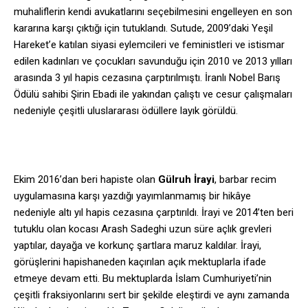
muhaliflerin kendi avukatlarını seçebilmesini engelleyen en son
kararına karşı çıktığı için tutuklandı. Sutude, 2009’daki Yeşil
Hareket’e katılan siyasi eylemcileri ve feministleri ve istismar
edilen kadınları ve çocukları savunduğu için 2010 ve 2013 yılları
arasında 3 yıl hapis cezasına çarptırılmıştı. İranlı Nobel Barış
Ödülü sahibi Şirin Ebadi ile yakından çalıştı ve cesur çalışmaları
nedeniyle çeşitli uluslararası ödüllere layık görüldü.
Ekim 2016’dan beri hapiste olan
Gülruh İrayi
, barbar recim
uygulamasına karşı yazdığı yayımlanmamış bir hikâye
nedeniyle altı yıl hapis cezasına çarptırıldı. İrayi ve 2014’ten beri
tutuklu olan kocası Arash Sadeghi uzun süre açlık grevleri
yaptılar, dayağa ve korkunç şartlara maruz kaldılar. İrayi,
görüşlerini hapishaneden kaçırılan açık mektuplarla ifade
etmeye devam etti. Bu mektuplarda İslam Cumhuriyeti’nin
çeşitli fraksiyonlarını sert bir şekilde eleştirdi ve aynı zamanda