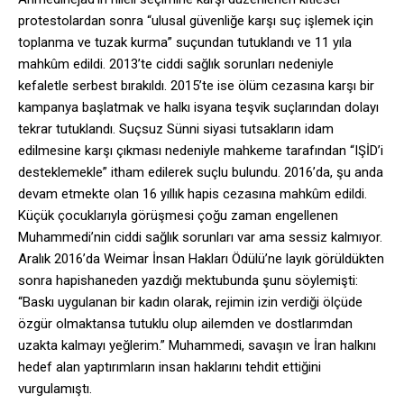
protestolardan sonra “ulusal güvenliğe karşı suç işlemek için
toplanma ve tuzak kurma” suçundan tutuklandı ve 11 yıla
mahkûm edildi. 2013’te ciddi sağlık sorunları nedeniyle
kefaletle serbest bırakıldı. 2015’te ise ölüm cezasına karşı bir
kampanya başlatmak ve halkı isyana teşvik suçlarından dolayı
tekrar tutuklandı. Suçsuz Sünni siyasi tutsakların idam
edilmesine karşı çıkması nedeniyle mahkeme tarafından “IŞİD’i
desteklemekle” itham edilerek suçlu bulundu. 2016’da, şu anda
devam etmekte olan 16 yıllık hapis cezasına mahkûm edildi.
Küçük çocuklarıyla görüşmesi çoğu zaman engellenen
Muhammedi’nin ciddi sağlık sorunları var ama sessiz kalmıyor.
Aralık 2016’da Weimar İnsan Hakları Ödülü’ne layık görüldükten
sonra hapishaneden yazdığı mektubunda şunu söylemişti:
“Baskı uygulanan bir kadın olarak, rejimin izin verdiği ölçüde
özgür olmaktansa tutuklu olup ailemden ve dostlarımdan
uzakta kalmayı yeğlerim.” Muhammedi, savaşın ve İran halkını
hedef alan yaptırımların insan haklarını tehdit ettiğini
vurgulamıştı.