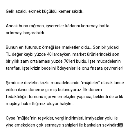
Gelir azaldı, ekmek küçüldü, kemer sıkıldı…
Ancak buna rağmen, işverenler kârlarını korumayı hatta
artırmayı başarabildi.
Bunun en fütursuz örneği ise marketler oldu… Son bir yıldaki
TL değer kaybı yüzde 40’lardayken, market ürünlerindeki son
bir yıllık zam ortalaması yüzde 70’leri buldu. İşte mücadelenin
tarafları, işte krizin bedelini ödeyenler ile onu fırsata çevirenler!
Şimdi ise devletin krizle mücadelesinde “müjdeler” olarak lanse
edilen ikinci döneme girmiş bulunuyoruz. İlk dönem
fedakârlığın tümünü işçi ve emekçiler yapınca, beklenti de artık
müjdeyi hak ettiğimiz oluyor haliyle…
Oysa “müjde”nin teşvikler, vergi indirimleri, imtiyazlar yolu ile
yine emekçiden çok sermaye sahipleri ile bankaları sevindirdiği