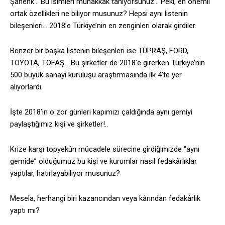
Şahenk… Bu isimleri muhakkak tanıyorsunuz… Peki, en önemli
ortak özellikleri ne biliyor musunuz? Hepsi aynı listenin
bileşenleri… 2018’e Türkiye’nin en zenginleri olarak girdiler.
Benzer bir başka listenin bileşenleri ise TÜPRAŞ, FORD,
TOYOTA, TOFAŞ… Bu şirketler de 2018’e girerken Türkiye’nin
500 büyük sanayi kuruluşu araştırmasında ilk 4’te yer
alıyorlardı.
İşte 2018’in o zor günleri kapımızı çaldığında aynı gemiyi
paylaştığımız kişi ve şirketler!..
Krize karşı topyekûn mücadele sürecine girdiğimizde “aynı
gemide” olduğumuz bu kişi ve kurumlar nasıl fedakârlıklar
yaptılar, hatırlayabiliyor musunuz?
Mesela, herhangi biri kazancından veya kârından fedakârlık
yaptı mı?