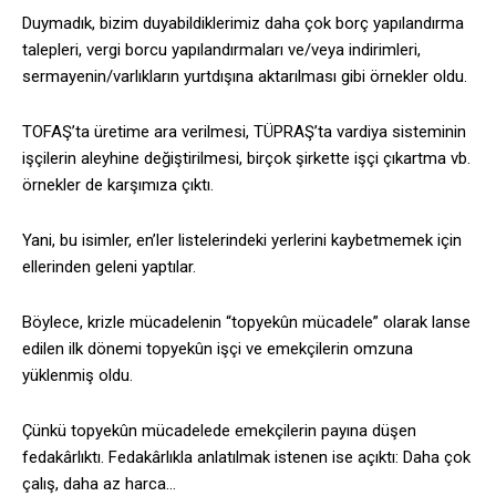
Duymadık, bizim duyabildiklerimiz daha çok borç yapılandırma
talepleri, vergi borcu yapılandırmaları ve/veya indirimleri,
sermayenin/varlıkların yurtdışına aktarılması gibi örnekler oldu.
TOFAŞ’ta üretime ara verilmesi, TÜPRAŞ’ta vardiya sisteminin
işçilerin aleyhine değiştirilmesi, birçok şirkette işçi çıkartma vb.
örnekler de karşımıza çıktı.
Yani, bu isimler, en’ler listelerindeki yerlerini kaybetmemek için
ellerinden geleni yaptılar.
Böylece, krizle mücadelenin “topyekûn mücadele” olarak lanse
edilen ilk dönemi topyekûn işçi ve emekçilerin omzuna
yüklenmiş oldu.
Çünkü topyekûn mücadelede emekçilerin payına düşen
fedakârlıktı. Fedakârlıkla anlatılmak istenen ise açıktı: Daha çok
çalış, daha az harca…