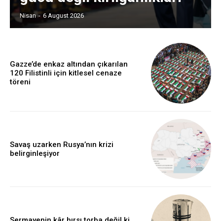
Nisan
-
6 August 2026
Gazze’de enkaz altından çıkarılan
120 Filistinli için kitlesel cenaze
töreni
Savaş uzarken Rusya’nın krizi
belirginleşiyor
Sermayenin kâr hırsı torba değil ki