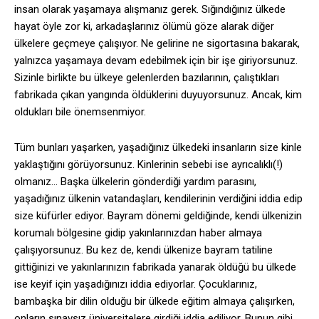
insan olarak yaşamaya alışmanız gerek. Sığındığınız ülkede
hayat öyle zor ki, arkadaşlarınız ölümü göze alarak diğer
ülkelere geçmeye çalışıyor. Ne gelirine ne sigortasına bakarak,
yalnızca yaşamaya devam edebilmek için bir işe giriyorsunuz.
Sizinle birlikte bu ülkeye gelenlerden bazılarının, çalıştıkları
fabrikada çıkan yangında öldüklerini duyuyorsunuz. Ancak, kim
oldukları bile önemsenmiyor.
Tüm bunları yaşarken, yaşadığınız ülkedeki insanların size kinle
yaklaştığını görüyorsunuz. Kinlerinin sebebi ise ayrıcalıklı(!)
olmanız… Başka ülkelerin gönderdiği yardım parasını,
yaşadığınız ülkenin vatandaşları, kendilerinin verdiğini iddia edip
size küfürler ediyor. Bayram dönemi geldiğinde, kendi ülkenizin
korumalı bölgesine gidip yakınlarınızdan haber almaya
çalışıyorsunuz. Bu kez de, kendi ülkenize bayram tatiline
gittiğinizi ve yakınlarınızın fabrikada yanarak öldüğü bu ülkede
ise keyif için yaşadığınızı iddia ediyorlar. Çocuklarınız,
bambaşka bir dilin olduğu bir ülkede eğitim almaya çalışırken,
onların sınavsız üniversitelere girdiği iddia ediliyor. Bunun gibi