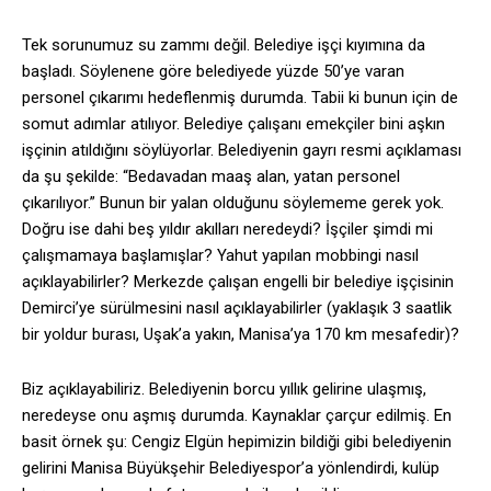
Tek sorunumuz su zammı değil. Belediye işçi kıyımına da
başladı. Söylenene göre belediyede yüzde 50’ye varan
personel çıkarımı hedeflenmiş durumda. Tabii ki bunun için de
somut adımlar atılıyor. Belediye çalışanı emekçiler bini aşkın
işçinin atıldığını söylüyorlar. Belediyenin gayrı resmi açıklaması
da şu şekilde: “Bedavadan maaş alan, yatan personel
çıkarılıyor.” Bunun bir yalan olduğunu söylememe gerek yok.
Doğru ise dahi beş yıldır akılları neredeydi? İşçiler şimdi mi
çalışmamaya başlamışlar? Yahut yapılan mobbingi nasıl
açıklayabilirler? Merkezde çalışan engelli bir belediye işçisinin
Demirci’ye sürülmesini nasıl açıklayabilirler (yaklaşık 3 saatlik
bir yoldur burası, Uşak’a yakın, Manisa’ya 170 km mesafedir)?
Biz açıklayabiliriz. Belediyenin borcu yıllık gelirine ulaşmış,
neredeyse onu aşmış durumda. Kaynaklar çarçur edilmiş. En
basit örnek şu: Cengiz Elgün hepimizin bildiği gibi belediyenin
gelirini Manisa Büyükşehir Belediyespor’a yönlendirdi, kulüp