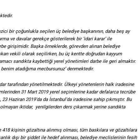
ktedir.
ezici bir çoğunlukla seçilen üç belediye başkanının, daha beş ay
ve davalar gerekçe gösterilerek bir ‘idari karar’ ile
rbe girişimidir. Başka örneklerde, görevden alınan belediye
şkan vekili olarak seçilirken, bu üç kentte doğrudan kayyum
macı sandıkta kaybettiği yerel yönetimleri darbe ile geri almaktır.
um, benim atadığıma mecbursunuz’ denmektedir.
r tarafından yönetilmektedir. Ülkeyi yönetenlerin halk iradesine
imlerinden 31 Mart 2019 yerel seçimlerine kadar defalarca tecrübe
 23 Haziran 2019’da da İstanbul’da iradesine sahip çıkmıştır. Bu
 olmayan iktidar, yenilgilerden ders çıkarmak yerine sandıkta
le 418 kişinin gözaltına alınmış olması, tüm baskılara ve gözaltılara
nlık dışı bir şiddet ile hedef alınması, belediye meclislerinin fesih