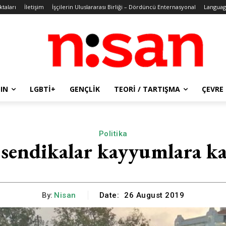
ktaları
İletişim
İşçilerin Uluslararası Birliği – Dördüncü Enternasyonal
Languag
IN
LGBTİ+
GENÇLIK
TEORI / TARTIŞMA
ÇEVRE
Politika
 sendikalar kayyumlara kar
By:
Nisan
Date:
26 August 2019