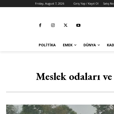
Friday, August 7, 2026
Giriş Yap / Kayıt Ol
Satış No
POLITIKA
EMEK
DÜNYA
KAD
Meslek odaları ve