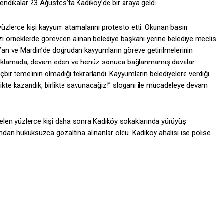
sendikalar 23 Ağustos’ta Kadıköy’de bir araya geldi.
üzlerce kişi kayyum atamalarını protesto etti. Okunan basın
ı örneklerde görevden alınan belediye başkanı yerine belediye meclis
r, Van ve Mardin’de doğrudan kayyumların göreve getirilmelerinin
an açıklamada, devam eden ve henüz sonuca bağlanmamış davalar
bir temelinin olmadığı tekrarlandı. Kayyumların belediyelere verdiği
Birlikte kazandık, birlikte savunacağız!” sloganı ile mücadeleye devam
elen yüzlerce kişi daha sonra Kadıköy sokaklarında yürüyüş
ından hukuksuzca gözaltına alınanlar oldu. Kadıköy ahalisi ise polise