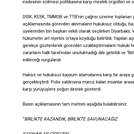
iradesinin ezilmesi politikasına karşı meslek örgütleri ve 
DİSK, KESK, TMMOB ve TTB’nin çağrısı üzerine toplanan y
açıklamasında görevden alınmaların hukuksuz olduğu, baz
üyelerinden biri başkan vekili olarak seçilirken Diyarbakı
hükümetin art niyetini ortaya koyduğu belirtildi. Yapıl
gerekçe gösterilerek görevden uzaklaştırmaların hukuki hiç
zararların halk tarafından unutulmadığı dile getirildi ve “
edileceği vurgulandı.
Haksız ve hukuksuz kayyum atamalarına karşı bir araya g
gerçekleştirdi. Polis saldırısına maruz kalan insanlar aras
karşı yürüyüşlere yoğun destek gösterdi.
Basın açıklamasının tam metnini aşağıda bulabilirsiniz:
“
BİRLİKTE KAZANDIK, BİRLİKTE SAVUNACAĞIZ
.