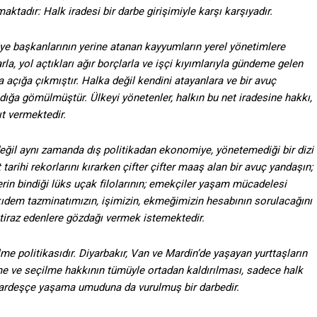
ktadır: Halk iradesi bir darbe girişimiyle karşı karşıyadır.
iye başkanlarının yerine atanan kayyumların yerel yönetimlere
rla, yol açtıkları ağır borçlarla ve işçi kıyımlarıyla gündeme gelen
 açığa çıkmıştır. Halka değil kendini atayanlara ve bir avuç
ığa gömülmüştür. Ülkeyi yönetenler, halkın bu net iradesine hakkı,
ıt vermektedir.
eğil aynı zamanda dış politikadan ekonomiye, yönetemediği bir dizi
arihi rekorlarını kırarken çifter çifter maaş alan bir avuç yandaşın;
in bindiği lüks uçak filolarının; emekçiler yaşam mücadelesi
 kıdem tazminatımızın, işimizin, ekmeğimizin hesabının sorulacağını
itiraz edenlere gözdağı vermek istemektedir.
me politikasıdır. Diyarbakır, Van ve Mardin’de yaşayan yurttaşların
e ve seçilme hakkının tümüyle ortadan kaldırılması, sadece halk
 kardeşçe yaşama umuduna da vurulmuş bir darbedir.