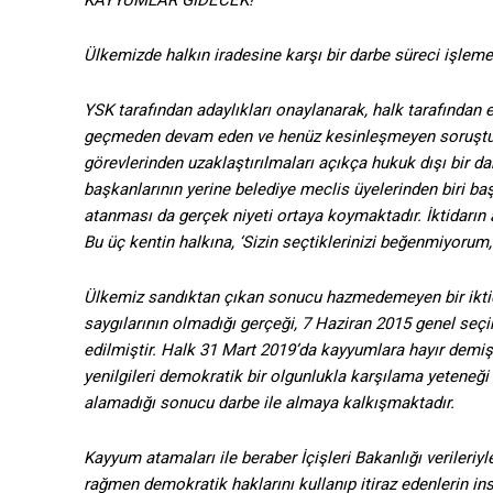
KAYYUMLAR GİDECEK!
Ülkemizde halkın iradesine karşı bir darbe süreci işleme
YSK tarafından adaylıkları onaylanarak, halk tarafından 
geçmeden devam eden ve henüz kesinleşmeyen soruşturma 
görevlerinden uzaklaştırılmaları açıkça hukuk dışı bir da
başkanlarının yerine belediye meclis üyelerinden biri ba
atanması da gerçek niyeti ortaya koymaktadır. İktidarın a
Bu üç kentin halkına, ‘Sizin seçtiklerinizi beğenmiyor
Ülkemiz sandıktan çıkan sonucu hazmedemeyen bir iktida
saygılarının olmadığı gerçeği, 7 Haziran 2015 genel seç
edilmiştir. Halk 31 Mart 2019’da kayyumlara hayır demiş,
yenilgileri demokratik bir olgunlukla karşılama yeteneği
alamadığı sonucu darbe ile almaya kalkışmaktadır.
Kayyum atamaları ile beraber İçişleri Bakanlığı verileriy
rağmen demokratik haklarını kullanıp itiraz edenlerin insa