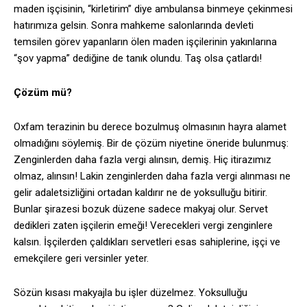
maden işçisinin, “kirletirim” diye ambulansa binmeye çekinmesi
hatırımıza gelsin. Sonra mahkeme salonlarında devleti
temsilen görev yapanların ölen maden işçilerinin yakınlarına
“şov yapma” dediğine de tanık olundu. Taş olsa çatlardı!
Çözüm mü?
Oxfam terazinin bu derece bozulmuş olmasının hayra alamet
olmadığını söylemiş. Bir de çözüm niyetine öneride bulunmuş:
Zenginlerden daha fazla vergi alınsın, demiş. Hiç itirazımız
olmaz, alınsın! Lakin zenginlerden daha fazla vergi alınması ne
gelir adaletsizliğini ortadan kaldırır ne de yoksulluğu bitirir.
Bunlar şirazesi bozuk düzene sadece makyaj olur. Servet
dedikleri zaten işçilerin emeği! Verecekleri vergi zenginlere
kalsın. İşçilerden çaldıkları servetleri esas sahiplerine, işçi ve
emekçilere geri versinler yeter.
Sözün kısası makyajla bu işler düzelmez. Yoksulluğu