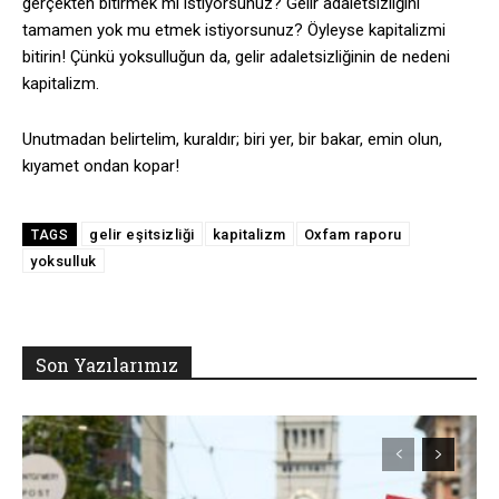
gerçekten bitirmek mi istiyorsunuz? Gelir adaletsizliğini
tamamen yok mu etmek istiyorsunuz? Öyleyse kapitalizmi
bitirin! Çünkü yoksulluğun da, gelir adaletsizliğinin de nedeni
kapitalizm.
Unutmadan belirtelim, kuraldır; biri yer, bir bakar, emin olun,
kıyamet ondan kopar!
gelir eşitsizliği
kapitalizm
Oxfam raporu
TAGS
yoksulluk
Son Yazılarımız