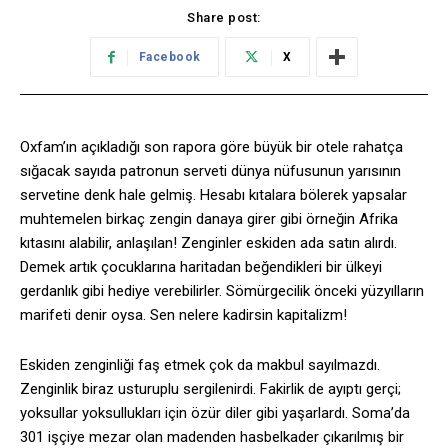
Share post:
Facebook
X
Oxfam’ın açıkladığı son rapora göre büyük bir otele rahatça
sığacak sayıda patronun serveti dünya nüfusunun yarısının
servetine denk hale gelmiş. Hesabı kıtalara bölerek yapsalar
muhtemelen birkaç zengin danaya girer gibi örneğin Afrika
kıtasını alabilir, anlaşılan! Zenginler eskiden ada satın alırdı.
Demek artık çocuklarına haritadan beğendikleri bir ülkeyi
gerdanlık gibi hediye verebilirler. Sömürgecilik önceki yüzyılların
marifeti denir oysa. Sen nelere kadirsin kapitalizm!
Eskiden zenginliği faş etmek çok da makbul sayılmazdı.
Zenginlik biraz usturuplu sergilenirdi. Fakirlik de ayıptı gerçi;
yoksullar yoksullukları için özür diler gibi yaşarlardı. Soma’da
301 işçiye mezar olan madenden hasbelkader çıkarılmış bir