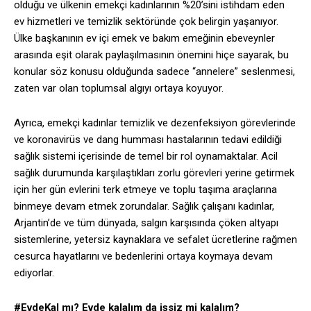
olduğu ve ülkenin emekçi kadınlarının %20’sini istihdam eden
ev hizmetleri ve temizlik sektöründe çok belirgin yaşanıyor.
Ülke başkanının ev içi emek ve bakım emeğinin ebeveynler
arasında eşit olarak paylaşılmasının önemini hiçe sayarak, bu
konular söz konusu olduğunda sadece “annelere” seslenmesi,
zaten var olan toplumsal algıyı ortaya koyuyor.
Ayrıca, emekçi kadınlar temizlik ve dezenfeksiyon görevlerinde
ve koronavirüs ve dang humması hastalarının tedavi edildiği
sağlık sistemi içerisinde de temel bir rol oynamaktalar. Acil
sağlık durumunda karşılaştıkları zorlu görevleri yerine getirmek
için her gün evlerini terk etmeye ve toplu taşıma araçlarına
binmeye devam etmek zorundalar. Sağlık çalışanı kadınlar,
Arjantin’de ve tüm dünyada, salgın karşısında çöken altyapı
sistemlerine, yetersiz kaynaklara ve sefalet ücretlerine rağmen
cesurca hayatlarını ve bedenlerini ortaya koymaya devam
ediyorlar.
#EvdeKal mı? Evde kalalım da işsiz mi kalalım?