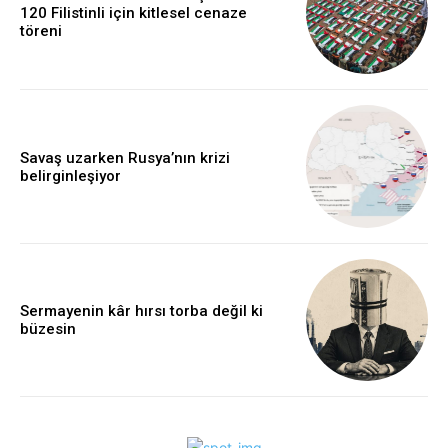
120 Filistinli için kitlesel cenaze
töreni
Savaş uzarken Rusya’nın krizi
belirginleşiyor
Sermayenin kâr hırsı torba değil ki
büzesin