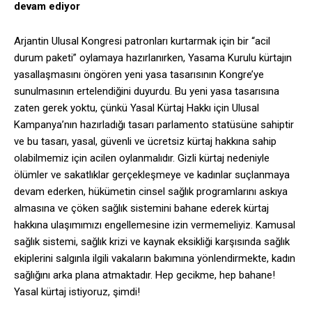
devam ediyor
Arjantin Ulusal Kongresi patronları kurtarmak için bir “acil
durum paketi” oylamaya hazırlanırken, Yasama Kurulu kürtajın
yasallaşmasını öngören yeni yasa tasarısının Kongre’ye
sunulmasının ertelendiğini duyurdu. Bu yeni yasa tasarısına
zaten gerek yoktu, çünkü Yasal Kürtaj Hakkı için Ulusal
Kampanya’nın hazırladığı tasarı parlamento statüsüne sahiptir
ve bu tasarı, yasal, güvenli ve ücretsiz kürtaj hakkına sahip
olabilmemiz için acilen oylanmalıdır. Gizli kürtaj nedeniyle
ölümler ve sakatlıklar gerçekleşmeye ve kadınlar suçlanmaya
devam ederken, hükümetin cinsel sağlık programlarını askıya
almasına ve çöken sağlık sistemini bahane ederek kürtaj
hakkına ulaşımımızı engellemesine izin vermemeliyiz. Kamusal
sağlık sistemi, sağlık krizi ve kaynak eksikliği karşısında sağlık
ekiplerini salgınla ilgili vakaların bakımına yönlendirmekte, kadın
sağlığını arka plana atmaktadır. Hep gecikme, hep bahane!
Yasal kürtaj istiyoruz, şimdi!