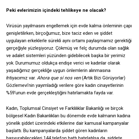
Peki evlerimizin içindeki tehlikeye ne olacak?
Virüsün yayılmasını engellemek için evde kalma önleminin çapı
genişletilirken, birçoğumuz, bize taciz eden ve şiddet
uygulayan erkeklerle sürekli aynı ortamı paylaşmamız gerektiği
gerçeğiyle yüzleşiyoruz. Çökmüş ve felç durumda olan sağlık
ve adalet sistemleri yüzünden gidebilecek başka bir yerimiz
yok. Durumumuz oldukça endişe verici ve kadınlar olarak
yaşadığımız gerçekliğe uygun önlemlerin alınmasına
ihtiyacımız var.
Ahora que sí nos ven
(Artık Bizi Görüyorlar)
Gözlemevi’nin yayımladığı verilere göre kadın cinayetlerinin
%59’unun evde gerçekleştiğini hatırlamakta fayda var.
Kadın, Toplumsal Cinsiyet ve Farklılıklar Bakanlığı ve birçok
bölgesel Kadın Bakanlıkları bu dönemde evde kalmanın kadına
yönelik şiddet üzerindeki etkilerine dair kamusal kampanyalar
başlattı. Bu kampanyalarda şiddet gören kadınların
başvurabilecekleri 144 telefon hattı hatırlatılsa da, şiddete