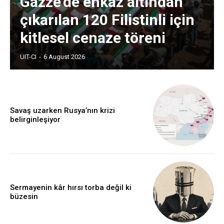
Gazze’de enkaz altından
çıkarılan 120 Filistinli için
kitlesel cenaze töreni
UIT-CI
-
6 August 2026
Savaş uzarken Rusya’nın krizi
belirginleşiyor
Sermayenin kâr hırsı torba değil ki
büzesin