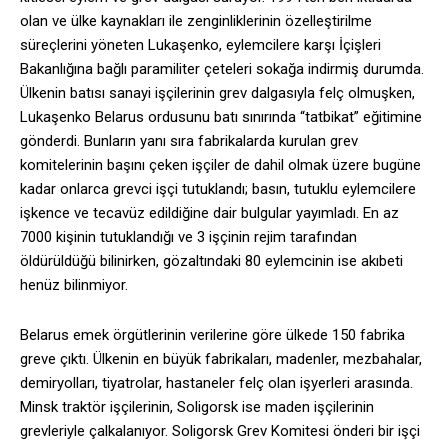
olan ve ülke kaynakları ile zenginliklerinin özelleştirilme
süreçlerini yöneten Lukaşenko, eylemcilere karşı İçişleri
Bakanlığına bağlı paramiliter çeteleri sokağa indirmiş durumda.
Ülkenin batısı sanayi işçilerinin grev dalgasıyla felç olmuşken,
Lukaşenko Belarus ordusunu batı sınırında “tatbikat” eğitimine
gönderdi. Bunların yanı sıra fabrikalarda kurulan grev
komitelerinin başını çeken işçiler de dahil olmak üzere bugüne
kadar onlarca grevci işçi tutuklandı; basın, tutuklu eylemcilere
işkence ve tecavüz edildiğine dair bulgular yayımladı. En az
7000 kişinin tutuklandığı ve 3 işçinin rejim tarafından
öldürüldüğü bilinirken, gözaltındaki 80 eylemcinin ise akıbeti
henüz bilinmiyor.
Belarus emek örgütlerinin verilerine göre ülkede 150 fabrika
greve çıktı. Ülkenin en büyük fabrikaları, madenler, mezbahalar,
demiryolları, tiyatrolar, hastaneler felç olan işyerleri arasında.
Minsk traktör işçilerinin, Soligorsk ise maden işçilerinin
grevleriyle çalkalanıyor. Soligorsk Grev Komitesi önderi bir işçi