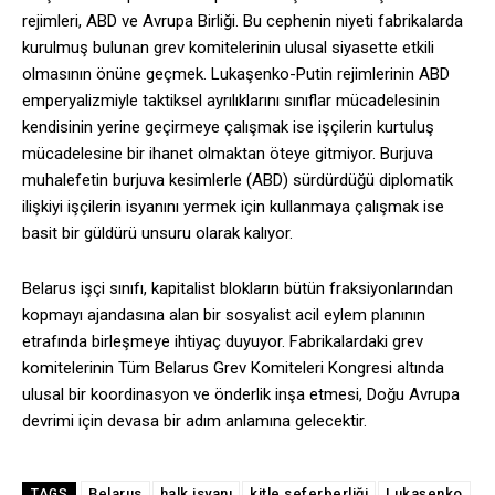
rejimleri, ABD ve Avrupa Birliği. Bu cephenin niyeti fabrikalarda
kurulmuş bulunan grev komitelerinin ulusal siyasette etkili
olmasının önüne geçmek. Lukaşenko-Putin rejimlerinin ABD
emperyalizmiyle taktiksel ayrılıklarını sınıflar mücadelesinin
kendisinin yerine geçirmeye çalışmak ise işçilerin kurtuluş
mücadelesine bir ihanet olmaktan öteye gitmiyor. Burjuva
muhalefetin burjuva kesimlerle (ABD) sürdürdüğü diplomatik
ilişkiyi işçilerin isyanını yermek için kullanmaya çalışmak ise
basit bir güldürü unsuru olarak kalıyor.
Belarus işçi sınıfı, kapitalist blokların bütün fraksiyonlarından
kopmayı ajandasına alan bir sosyalist acil eylem planının
etrafında birleşmeye ihtiyaç duyuyor. Fabrikalardaki grev
komitelerinin Tüm Belarus Grev Komiteleri Kongresi altında
ulusal bir koordinasyon ve önderlik inşa etmesi, Doğu Avrupa
devrimi için devasa bir adım anlamına gelecektir.
Belarus
halk isyanı
kitle seferberliği
Lukaşenko
TAGS