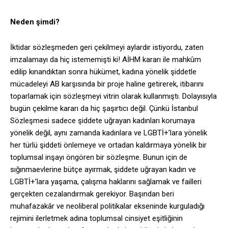
Neden şimdi?
İktidar sözleşmeden geri çekilmeyi aylardır istiyordu, zaten
imzalamayı da hiç istememişti ki! AİHM kararı ile mahkûm
edilip kınandıktan sonra hükümet, kadına yönelik şiddetle
mücadeleyi AB karşısında bir proje haline getirerek, itibarını
toparlamak için sözleşmeyi vitrin olarak kullanmıştı. Dolayısıyla
bugün çekilme kararı da hiç şaşırtıcı değil. Çünkü İstanbul
Sözleşmesi sadece şiddete uğrayan kadınları korumaya
yönelik değil, aynı zamanda kadınlara ve LGBTİ+’lara yönelik
her türlü şiddeti önlemeye ve ortadan kaldırmaya yönelik bir
toplumsal inşayı öngören bir sözleşme. Bunun için de
sığınmaevlerine bütçe ayırmak, şiddete uğrayan kadın ve
LGBTİ+’lara yaşama, çalışma haklarını sağlamak ve failleri
gerçekten cezalandırmak gerekiyor. Başından beri
muhafazakâr ve neoliberal politikalar ekseninde kurguladığı
rejimini ilerletmek adına toplumsal cinsiyet eşitliğinin