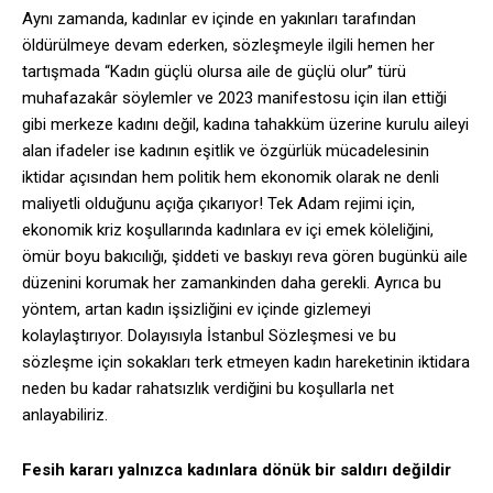
Aynı zamanda, kadınlar ev içinde en yakınları tarafından
öldürülmeye devam ederken, sözleşmeyle ilgili hemen her
tartışmada “Kadın güçlü olursa aile de güçlü olur” türü
muhafazakâr söylemler ve 2023 manifestosu için ilan ettiği
gibi merkeze kadını değil, kadına tahakküm üzerine kurulu aileyi
alan ifadeler ise kadının eşitlik ve özgürlük mücadelesinin
iktidar açısından hem politik hem ekonomik olarak ne denli
maliyetli olduğunu açığa çıkarıyor! Tek Adam rejimi için,
ekonomik kriz koşullarında kadınlara ev içi emek köleliğini,
ömür boyu bakıcılığı, şiddeti ve baskıyı reva gören bugünkü aile
düzenini korumak her zamankinden daha gerekli. Ayrıca bu
yöntem, artan kadın işsizliğini ev içinde gizlemeyi
kolaylaştırıyor. Dolayısıyla İstanbul Sözleşmesi ve bu
sözleşme için sokakları terk etmeyen kadın hareketinin iktidara
neden bu kadar rahatsızlık verdiğini bu koşullarla net
anlayabiliriz.
Fesih kararı yalnızca kadınlara dönük bir saldırı değildir