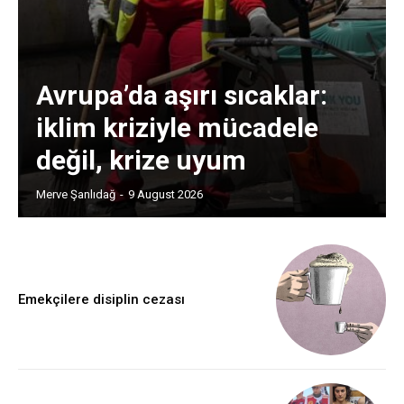
Avrupa’da aşırı sıcaklar:
iklim kriziyle mücadele
değil, krize uyum
Merve Şanlıdağ
-
9 August 2026
Emekçilere disiplin cezası