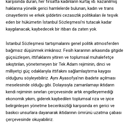
karşısında duran, her fırsatta kadınların kürtaj vb. kazanılmış
haklarına yönelik gerici hamlelerde bulunan, kadın ve trans
cinayetlerini ve erkek şiddetini cezasızlık politikaları ile teşvik
eden bir hükümetin İstanbul Sözleşmesi’ni tutacak kadar
kaygılanacak, kaybedecek bir itibarı da zaten yok.
İstanbul Sözleşmesi tartışmalarını genel politik atmosferden
bağımsız düşünmek imkânsız. Fesih kararının arkasında gitgide
güçsüzleşen, ittifaklarını yitiren ve toplumsal muhalefetçe
sıkıştırılan, yönetemeyen bir Tek Adam rejiminin, dinci ve
milliyetçi güç odaklarıyla ittifakını sağlamlaştırma kaygısı
olduğunu söyleyebiliriz. Aynı Ayasofya’nın ibadete açılması
meselesinde olduğu gibi. Dolayısıyla zamanlamayı iktidarın
kendi rejiminin sınırları çerçevesinde artık engelleyemediği
ekonomik yıkım, giderek kaybedilen toplumsal rıza ve iyice
belirginleşen yönetme beceriksizliği karşısında en gerici ve
baskıcı unsurlara dayanarak iktidarının ömrünü uzatma çabası
çerçevesinde okuyabiliriz.