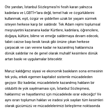
Öte yandan,
İstanbul Sözleşmesi’ni fesih kararı yalnızca
kadınlara ve LGBTİ+’lara değil, temel hak ve özgürlüklerini
kullanmak; eşit, özgür ve şiddetten uzak bir yaşam sürmek
isteyen herkese karşı bir saldırıdır. Tek Adam rejimi toplumsal
meşruiyetini kazanana kadar Kürtlere, kadınlara, öğrencilere,
doğaya, kültüre, bilime ve emeğe saldırmaya devam edecek;
tabiri caizse başı kesik tavuk gibi önüne çıkan herkese
çarpacak ve can verene kadar ne kazanılmış haklarımıza
dönük saldırılar ne de genel olarak muhalif kesimlere dönük
artan baskı ve uygulamalar bitecektir.
Maruz kaldığımız siyasi ve ekonomik baskıların sona ermesinin
tek yolu, erkek egemen kapitalist sistemle mücadeleden
geçiyor. Biz kadınlar, mücadelelerle kazanılmış hakların bir
oldubitti ile yok sayılmaması için, İstanbul Sözleşmesi,
haklarımız ve hayatlarımız için mücadelede ısrar edeceğiz! Ve
aynı ısrarı toplumun hakları ve iradesi yok sayılan tüm kesimleri
olarak gücümüzü ve mücadelelerimizi birleştirme noktasında