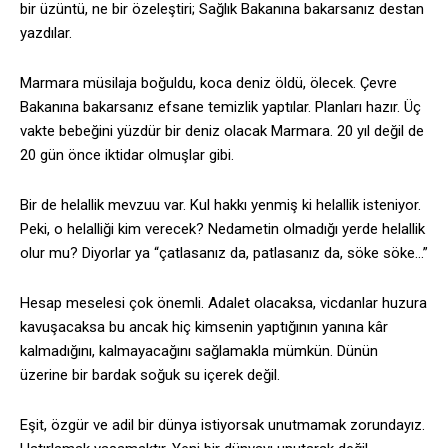
bir üzüntü, ne bir özeleştiri; Sağlık Bakanına bakarsanız destan
yazdılar.
Marmara müsilaja boğuldu, koca deniz öldü, ölecek. Çevre
Bakanına bakarsanız efsane temizlik yaptılar. Planları hazır. Üç
vakte bebeğini yüzdür bir deniz olacak Marmara. 20 yıl değil de
20 gün önce iktidar olmuşlar gibi.
Bir de helallik mevzuu var. Kul hakkı yenmiş ki helallik isteniyor.
Peki, o helalliği kim verecek? Nedametin olmadığı yerde helallik
olur mu? Diyorlar ya “çatlasanız da, patlasanız da, söke söke…”
Hesap meselesi çok önemli. Adalet olacaksa, vicdanlar huzura
kavuşacaksa bu ancak hiç kimsenin yaptığının yanına kâr
kalmadığını, kalmayacağını sağlamakla mümkün. Dünün
üzerine bir bardak soğuk su içerek değil.
Eşit, özgür ve adil bir dünya istiyorsak unutmamak zorundayız.