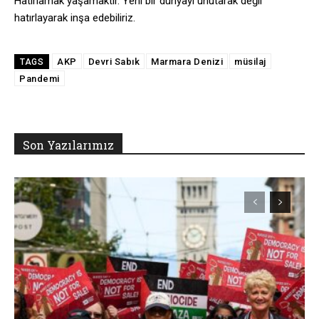
Hatırlamak yaşamaktır. Yeni bir dünyayı unutarak değil
hatırlayarak inşa edebiliriz.
AKP
Devri Sabık
Marmara Denizi
müsilaj
TAGS
Pandemi
Son Yazılarımız