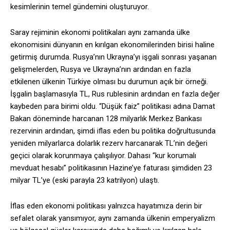
kesimlerinin temel gündemini oluşturuyor.
Saray rejiminin ekonomi politikaları aynı zamanda ülke
ekonomisini dünyanın en kırılgan ekonomilerinden birisi haline
getirmiş durumda. Rusya’nın Ukrayna’yı işgali sonrası yaşanan
gelişmelerden, Rusya ve Ukrayna’nın ardından en fazla
etkilenen ülkenin Türkiye olması bu durumun açık bir örneği.
İşgalin başlamasıyla TL, Rus rublesinin ardından en fazla değer
kaybeden para birimi oldu. “Düşük faiz” politikası adına Damat
Bakan döneminde harcanan 128 milyarlık Merkez Bankası
rezervinin ardından, şimdi iflas eden bu politika doğrultusunda
yeniden milyarlarca dolarlık rezerv harcanarak TL’nin değeri
geçici olarak korunmaya çalışılıyor. Dahası “kur korumalı
mevduat hesabı” politikasının Hazine’ye faturası şimdiden 23
milyar TL’ye (eski parayla 23 katrilyon) ulaştı.
İflas eden ekonomi politikası yalnızca hayatımıza derin bir
sefalet olarak yansımıyor, aynı zamanda ülkenin emperyalizm