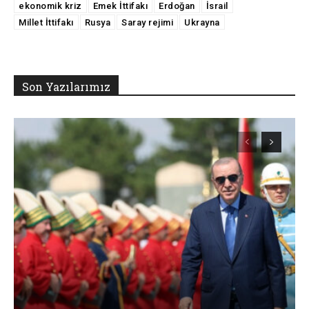
ekonomik kriz
Emek İttifakı
Erdoğan
İsrail
Millet İttifakı
Rusya
Saray rejimi
Ukrayna
Son Yazılarımız