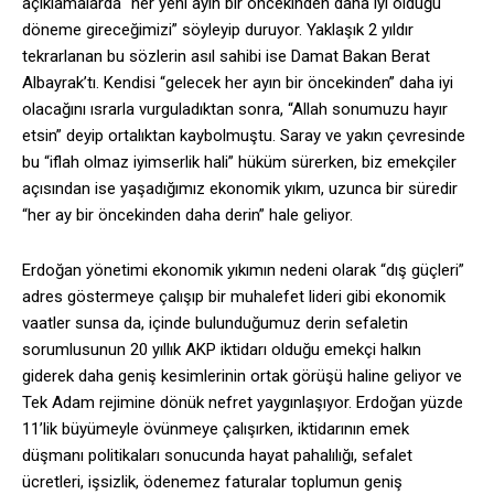
açıklamalarda “her yeni ayın bir öncekinden daha iyi olduğu
döneme gireceğimizi” söyleyip duruyor. Yaklaşık 2 yıldır
tekrarlanan bu sözlerin asıl sahibi ise Damat Bakan Berat
Albayrak’tı. Kendisi “gelecek her ayın bir öncekinden” daha iyi
olacağını ısrarla vurguladıktan sonra, “Allah sonumuzu hayır
etsin” deyip ortalıktan kaybolmuştu. Saray ve yakın çevresinde
bu “iflah olmaz iyimserlik hali” hüküm sürerken, biz emekçiler
açısından ise yaşadığımız ekonomik yıkım, uzunca bir süredir
“her ay bir öncekinden daha derin” hale geliyor.
Erdoğan yönetimi ekonomik yıkımın nedeni olarak “dış güçleri”
adres göstermeye çalışıp bir muhalefet lideri gibi ekonomik
vaatler sunsa da, içinde bulunduğumuz derin sefaletin
sorumlusunun 20 yıllık AKP iktidarı olduğu emekçi halkın
giderek daha geniş kesimlerinin ortak görüşü haline geliyor ve
Tek Adam rejimine dönük nefret yaygınlaşıyor. Erdoğan yüzde
11’lik büyümeyle övünmeye çalışırken, iktidarının emek
düşmanı politikaları sonucunda hayat pahalılığı, sefalet
ücretleri, işsizlik, ödenemez faturalar toplumun geniş