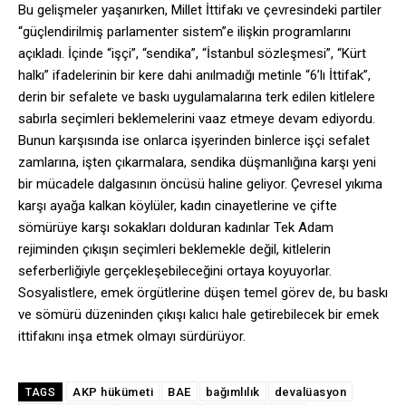
Bu gelişmeler yaşanırken, Millet İttifakı ve çevresindeki partiler
“güçlendirilmiş parlamenter sistem”e ilişkin programlarını
açıkladı. İçinde “işçi”, “sendika”, “İstanbul sözleşmesi”, “Kürt
halkı” ifadelerinin bir kere dahi anılmadığı metinle “6’lı İttifak”,
derin bir sefalete ve baskı uygulamalarına terk edilen kitlelere
sabırla seçimleri beklemelerini vaaz etmeye devam ediyordu.
Bunun karşısında ise onlarca işyerinden binlerce işçi sefalet
zamlarına, işten çıkarmalara, sendika düşmanlığına karşı yeni
bir mücadele dalgasının öncüsü haline geliyor. Çevresel yıkıma
karşı ayağa kalkan köylüler, kadın cinayetlerine ve çifte
sömürüye karşı sokakları dolduran kadınlar Tek Adam
rejiminden çıkışın seçimleri beklemekle değil, kitlelerin
seferberliğiyle gerçekleşebileceğini ortaya koyuyorlar.
Sosyalistlere, emek örgütlerine düşen temel görev de, bu baskı
ve sömürü düzeninden çıkışı kalıcı hale getirebilecek bir emek
ittifakını inşa etmek olmayı sürdürüyor.
AKP hükümeti
BAE
bağımlılık
devalüasyon
TAGS