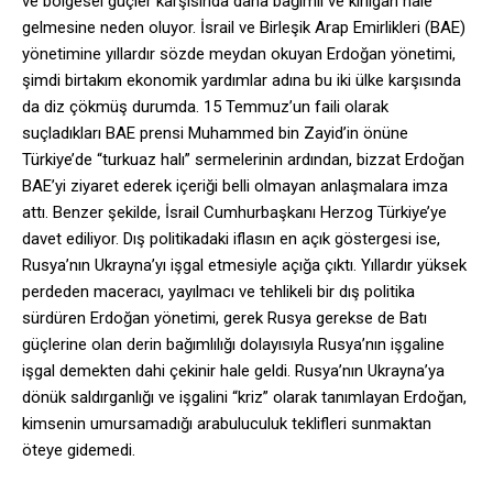
ve bölgesel güçler karşısında daha bağımlı ve kırılgan hale
gelmesine neden oluyor. İsrail ve Birleşik Arap Emirlikleri (BAE)
yönetimine yıllardır sözde meydan okuyan Erdoğan yönetimi,
şimdi birtakım ekonomik yardımlar adına bu iki ülke karşısında
da diz çökmüş durumda. 15 Temmuz’un faili olarak
suçladıkları BAE prensi Muhammed bin Zayid’in önüne
Türkiye’de “turkuaz halı” sermelerinin ardından, bizzat Erdoğan
BAE’yi ziyaret ederek içeriği belli olmayan anlaşmalara imza
attı. Benzer şekilde, İsrail Cumhurbaşkanı Herzog Türkiye’ye
davet ediliyor. Dış politikadaki iflasın en açık göstergesi ise,
Rusya’nın Ukrayna’yı işgal etmesiyle açığa çıktı. Yıllardır yüksek
perdeden maceracı, yayılmacı ve tehlikeli bir dış politika
sürdüren Erdoğan yönetimi, gerek Rusya gerekse de Batı
güçlerine olan derin bağımlılığı dolayısıyla Rusya’nın işgaline
işgal demekten dahi çekinir hale geldi. Rusya’nın Ukrayna’ya
dönük saldırganlığı ve işgalini “kriz” olarak tanımlayan Erdoğan,
kimsenin umursamadığı arabuluculuk teklifleri sunmaktan
öteye gidemedi.