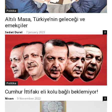
Politika
Altılı Masa, Türkiye’nin geleceği ve
emekçiler
Sedat Durel
-
7 January 2023
0
Politika
Cumhur İttifakı eli kolu bağlı beklemiyor!
Nisan
-
9 November 2022
0