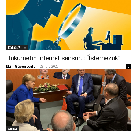
Kültür/Bilim
Hükümetin internet sansürü: “İstemezük”
Ekin Güvençoğlu
-
28 July 2020
0
Afrika