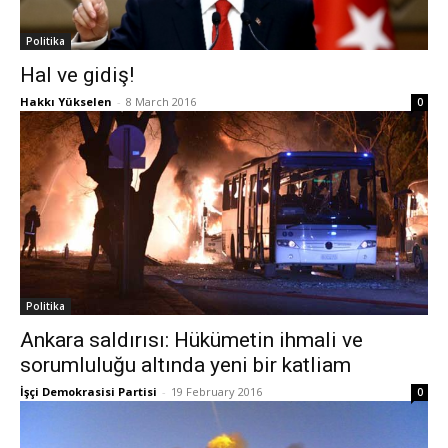
Politika
Hal ve gidiş!
Hakkı Yükselen
-
8 March 2016
0
Politika
Ankara saldırısı: Hükümetin ihmali ve
sorumluluğu altında yeni bir katliam
İşçi Demokrasisi Partisi
-
19 February 2016
0