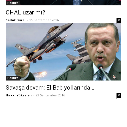
Politika
OHAL uzar mı?
Sedat Durel
-
25 September 2016
0
Politika
Savaşa devam: El Bab yollarında…
Hakkı Yükselen
-
23 September 2016
0