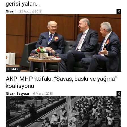
gerisi yalan…
Nisan
-
25 August 2018
0
Politika
AKP-MHP ittifakı: “Savaş, baskı ve yağma”
koalisyonu
Nisan Başyazı
-
6 March 2018
0