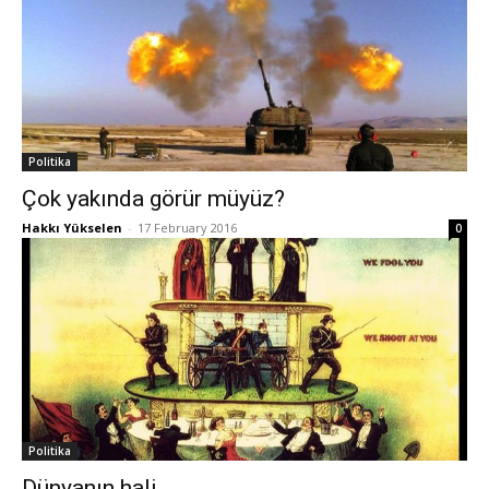
Politika
Çok yakında görür müyüz?
Hakkı Yükselen
-
17 February 2016
0
Politika
Dünyanın hali