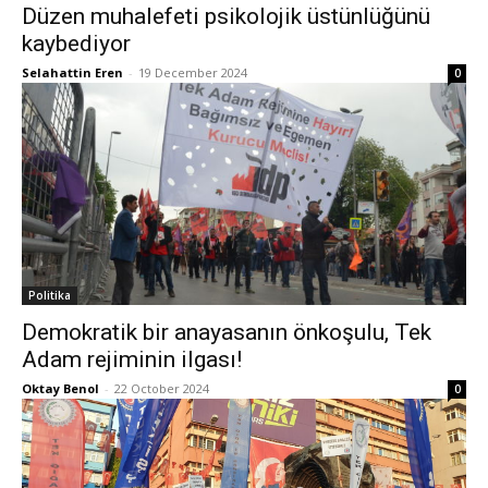
Düzen muhalefeti psikolojik üstünlüğünü
kaybediyor
Selahattin Eren
-
19 December 2024
0
Politika
Demokratik bir anayasanın önkoşulu, Tek
Adam rejiminin ilgası!
Oktay Benol
-
22 October 2024
0