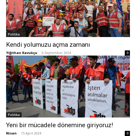
Politika
Kendi yolumuzu açma zamanı
Yiğithan Kavukçu
-
6 September 2024
0
Politika
Yeni bir mücadele dönemine giriyoruz!
Nisan
-
15 April 2024
0