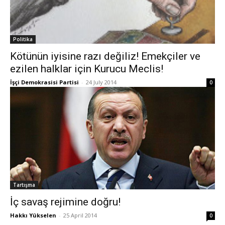
Politika
Kötünün iyisine razı değiliz! Emekçiler ve
ezilen halklar için Kurucu Meclis!
İşçi Demokrasisi Partisi
-
24 July 2014
0
Tartışma
İç savaş rejimine doğru!
Hakkı Yükselen
-
25 April 2014
0