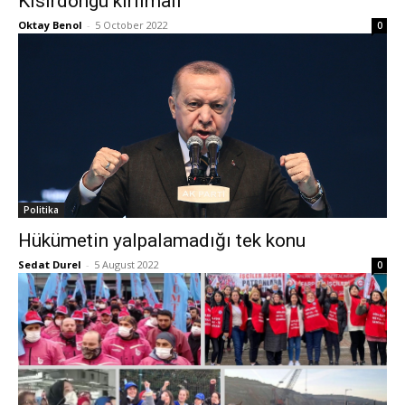
Kısırdöngü kırılmalı
Oktay Benol
-
5 October 2022
0
Politika
Hükümetin yalpalamadığı tek konu
Sedat Durel
-
5 August 2022
0