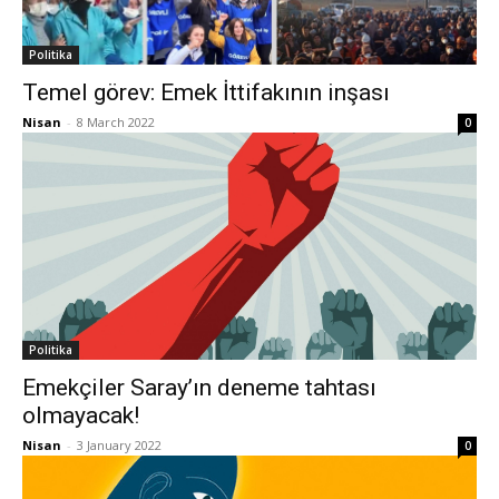
Politika
Temel görev: Emek İttifakının inşası
Nisan
-
8 March 2022
0
Politika
Emekçiler Saray’ın deneme tahtası
olmayacak!
Nisan
-
3 January 2022
0