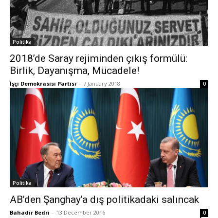
Politika
2018’de Saray rejiminden çıkış formülü:
Birlik, Dayanışma, Mücadele!
İşçi Demokrasisi Partisi
-
7 January 2018
0
Politika
AB’den Şanghay’a dış politikadaki salıncak
Bahadır Bedri
-
13 December 2016
0