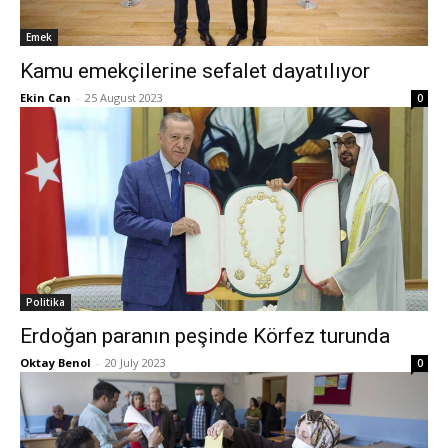
Emek
Kamu emekçilerine sefalet dayatılıyor
Ekin Can
-
25 August 2023
0
Politika
Erdoğan paranın peşinde Körfez turunda
Oktay Benol
-
20 July 2023
0