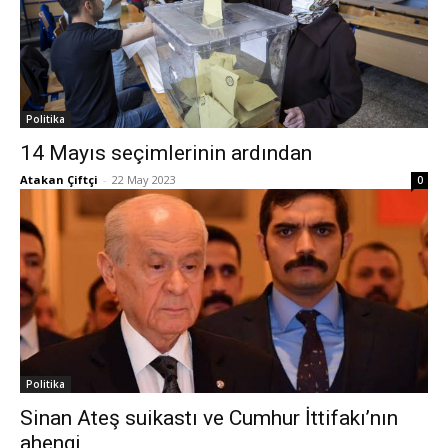
Politika
14 Mayıs seçimlerinin ardından
Atakan Çiftçi
-
22 May 2023
0
Politika
Sinan Ateş suikastı ve Cumhur İttifakı’nın
ahengi