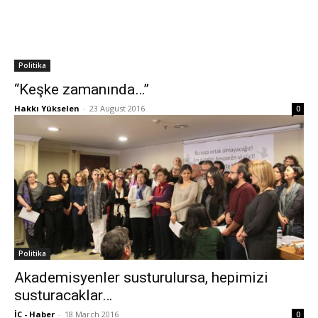
Politika
“Keşke zamanında…”
Hakkı Yükselen
-
23 August 2016
0
Politika
Akademisyenler susturulursa, hepimizi
susturacaklar…
İC - Haber
-
18 March 2016
0