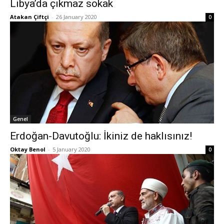
Libya’da çıkmaz sokak
Atakan Çiftçi
-
26 January 2020
0
Genel
Erdoğan-Davutoğlu: İkiniz de haklısınız!
Oktay Benol
-
5 January 2020
0