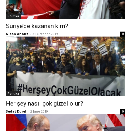
Politika
Suriye’de kazanan kim?
Nisan Analiz
-
31 October 2019
0
Politika
Her şey nasıl çok güzel olur?
Sedat Durel
-
2 June 2019
0