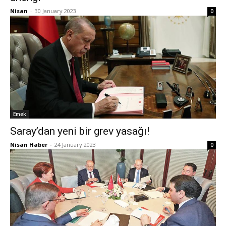
Nisan
-
30 January 2023
0
Emek
Saray’dan yeni bir grev yasağı!
Nisan Haber
-
24 January 2023
0