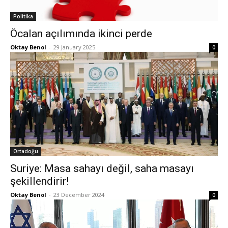
Politika
Öcalan açılımında ikinci perde
Oktay Benol
-
29 January 2025
0
Ortadoğu
Suriye: Masa sahayı değil, saha masayı
şekillendirir!
Oktay Benol
-
23 December 2024
0