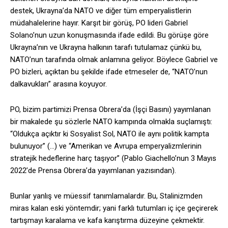
destek, Ukrayna’da NATO ve diğer tüm emperyalistlerin
müdahalelerine hayır. Karşıt bir görüş, PO lideri Gabriel
Solano’nun uzun konuşmasında ifade edildi. Bu görüşe göre
Ukrayna’nın ve Ukrayna halkının tarafı tutulamaz çünkü bu,
NATO’nun tarafında olmak anlamına geliyor. Böylece Gabriel ve
PO bizleri, açıktan bu şekilde ifade etmeseler de, “NATO’nun
dalkavukları” arasına koyuyor.
PO, bizim partimizi Prensa Obrera’da (İşçi Basını) yayımlanan
bir makalede şu sözlerle NATO kampında olmakla suçlamıştı:
“Oldukça açıktır ki Sosyalist Sol, NATO ile aynı politik kampta
bulunuyor” (…) ve “Amerikan ve Avrupa emperyalizmlerinin
stratejik hedeflerine harç taşıyor” (Pablo Giachello’nun 3 Mayıs
2022’de Prensa Obrera’da yayımlanan yazısından).
Bunlar yanlış ve müessif tanımlamalardır. Bu, Stalinizmden
miras kalan eski yöntemdir; yani farklı tutumları iç içe geçirerek
tartışmayı karalama ve kafa karıştırma düzeyine çekmektir.