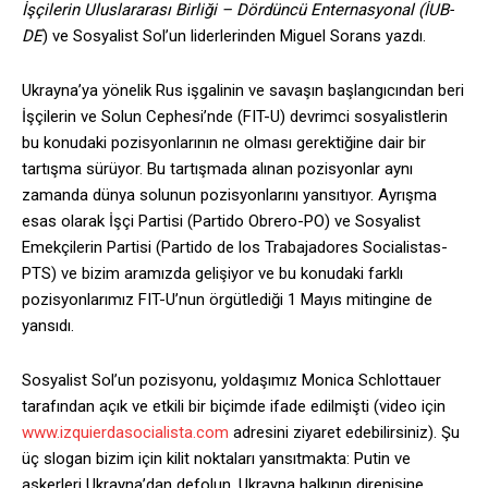
İşçilerin Uluslararası Birliği – Dördüncü Enternasyonal (
İUB-
DE
) ve Sosyalist Sol’un liderlerinden Miguel Sorans yazdı.
Ukrayna’ya yönelik Rus işgalinin ve savaşın başlangıcından beri
İşçilerin ve Solun Cephesi’nde (FIT-U) devrimci sosyalistlerin
bu konudaki pozisyonlarının ne olması gerektiğine dair bir
tartışma sürüyor. Bu tartışmada alınan pozisyonlar aynı
zamanda dünya solunun pozisyonlarını yansıtıyor. Ayrışma
esas olarak İşçi Partisi (Partido Obrero-PO) ve Sosyalist
Emekçilerin Partisi (Partido de los Trabajadores Socialistas-
PTS) ve bizim aramızda gelişiyor ve bu konudaki farklı
pozisyonlarımız FIT-U’nun örgütlediği 1 Mayıs mitingine de
yansıdı.
Sosyalist Sol’un pozisyonu, yoldaşımız Monica Schlottauer
tarafından açık ve etkili bir biçimde ifade edilmişti (video için
www.izquierdasocialista.com
adresini ziyaret edebilirsiniz). Şu
üç slogan bizim için kilit noktaları yansıtmakta: Putin ve
askerleri Ukrayna’dan defolun, Ukrayna halkının direnişine