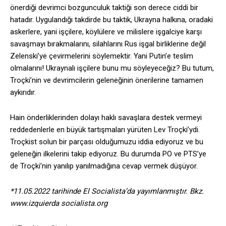
önerdiği devrimci bozgunculuk taktiği son derece ciddi bir
hatadır. Uygulandığı takdirde bu taktik, Ukrayna halkına, oradaki
askerlere, yani işçilere, köylülere ve milislere işgalciye karşı
savaşmayı bırakmalarını, silahlarını Rus işgal birliklerine değil
Zelenski’ye çevirmelerini söylemektir. Yani Putin’e teslim
olmalarını! Ukraynalı işçilere bunu mu söyleyeceğiz? Bu tutum,
Troçki’nin ve devrimcilerin geleneğinin önerilerine tamamen
aykırıdır.
Hain önderliklerinden dolayı haklı savaşlara destek vermeyi
reddedenlerle en büyük tartışmaları yürüten Lev Troçki’ydi.
Troçkist solun bir parçası olduğumuzu iddia ediyoruz ve bu
geleneğin ilkelerini takip ediyoruz. Bu durumda PO ve PTS’ye
de Troçki’nin yanılıp yanılmadığına cevap vermek düşüyor.
*11.05.2022 tarihinde El Socialista’da yayımlanmıştır. Bkz.
www.izquierda socialista.org