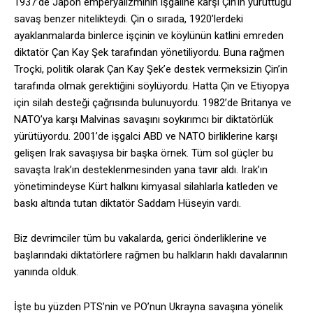
1937’de Japon emperyalizminin işgaline karşı Çin’in yürüttüğü
savaş benzer nitelikteydi. Çin o sırada, 1920’lerdeki
ayaklanmalarda binlerce işçinin ve köylünün katlini emreden
diktatör Çan Kay Şek tarafından yönetiliyordu. Buna rağmen
Troçki, politik olarak Çan Kay Şek’e destek vermeksizin Çin’in
tarafında olmak gerektiğini söylüyordu. Hatta Çin ve Etiyopya
için silah desteği çağrısında bulunuyordu. 1982’de Britanya ve
NATO’ya karşı Malvinas savaşını soykırımcı bir diktatörlük
yürütüyordu. 2001’de işgalci ABD ve NATO birliklerine karşı
gelişen Irak savaşıysa bir başka örnek. Tüm sol güçler bu
savaşta Irak’ın desteklenmesinden yana tavır aldı. Irak’ın
yönetimindeyse Kürt halkını kimyasal silahlarla katleden ve
baskı altında tutan diktatör Saddam Hüseyin vardı.
Biz devrimciler tüm bu vakalarda, gerici önderliklerine ve
başlarındaki diktatörlere rağmen bu halkların haklı davalarının
yanında olduk.
İşte bu yüzden PTS’nin ve PO’nun Ukrayna savaşına yönelik