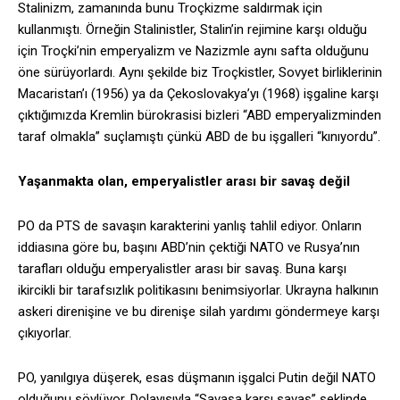
Stalinizm, zamanında bunu Troçkizme saldırmak için
kullanmıştı. Örneğin Stalinistler, Stalin’in rejimine karşı olduğu
için Troçki’nin emperyalizm ve Nazizmle aynı safta olduğunu
öne sürüyorlardı. Aynı şekilde biz Troçkistler, Sovyet birliklerinin
Macaristan’ı (1956) ya da Çekoslovakya’yı (1968) işgaline karşı
çıktığımızda Kremlin bürokrasisi bizleri “ABD emperyalizminden
taraf olmakla” suçlamıştı çünkü ABD de bu işgalleri “kınıyordu”.
Yaşanmakta olan, emperyalistler arası bir savaş değil
PO da PTS de savaşın karakterini yanlış tahlil ediyor. Onların
iddiasına göre bu, başını ABD’nin çektiği NATO ve Rusya’nın
tarafları olduğu emperyalistler arası bir savaş. Buna karşı
ikircikli bir tarafsızlık politikasını benimsiyorlar. Ukrayna halkının
askeri direnişine ve bu direnişe silah yardımı göndermeye karşı
çıkıyorlar.
PO, yanılgıya düşerek, esas düşmanın işgalci Putin değil NATO
olduğunu söylüyor. Dolayısıyla “Savaşa karşı savaş” şeklinde