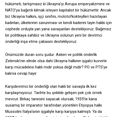
hükümeti, tartışmasız ki Ukrayna’yı Avrupa emperyalizmine ve
NATO’ya bağımlı kılmak isteyen kapitalist bir hükümettir. Ancak
biz Ukrayna halkını, işçi sınıfını, molotofkokteylleri hazırlayan
kadınları, ülkelerinin savunması ve kendi kaderini tayin hakkı için
cephede orduyla yan yana savaşanları destekliyoruz. Bağımsız
bir politikaya sahibiz ve Ukrayna solunun yeni bir devrimci
önderliği inşa etme çabasını destekliyoruz.
Önümüzde duran soru şudur: Askeri ve politik önderlik
Zelenski’nin elinde olsa dahi Ukrayna halkının işgalci kuvvete
karşı mücadelesi haklı mıdır yoksa değil midir? PO ve PTS’ye
kalırsa cevap hayır.
Karşıdevrimci bir önderliği olan haklı bir savaşla ilk kez
karşılaşmıyoruz. Tarihte bu şekilde gelişen pek çok örnek
mevcut. Birkaç tanesini sayacak olursak; 1935’te kana
susamış bir imparator tarafından yönetilen Etiyopya halkı
Mussolini İtalya’sının işgaliyle karşı karşıya kalmıştı. Ya da