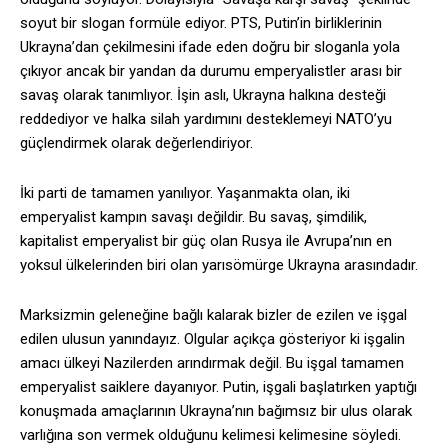
soyut bir slogan formüle ediyor. PTS, Putin’in birliklerinin
Ukrayna’dan çekilmesini ifade eden doğru bir sloganla yola
çıkıyor ancak bir yandan da durumu emperyalistler arası bir
savaş olarak tanımlıyor. İşin aslı, Ukrayna halkına desteği
reddediyor ve halka silah yardımını desteklemeyi NATO’yu
güçlendirmek olarak değerlendiriyor.
İki parti de tamamen yanılıyor. Yaşanmakta olan, iki
emperyalist kampın savaşı değildir. Bu savaş, şimdilik,
kapitalist emperyalist bir güç olan Rusya ile Avrupa’nın en
yoksul ülkelerinden biri olan yarısömürge Ukrayna arasındadır.
Marksizmin geleneğine bağlı kalarak bizler de ezilen ve işgal
edilen ulusun yanındayız. Olgular açıkça gösteriyor ki işgalin
amacı ülkeyi Nazilerden arındırmak değil. Bu işgal tamamen
emperyalist saiklere dayanıyor. Putin, işgali başlatırken yaptığı
konuşmada amaçlarının Ukrayna’nın bağımsız bir ulus olarak
varlığına son vermek olduğunu kelimesi kelimesine söyledi.