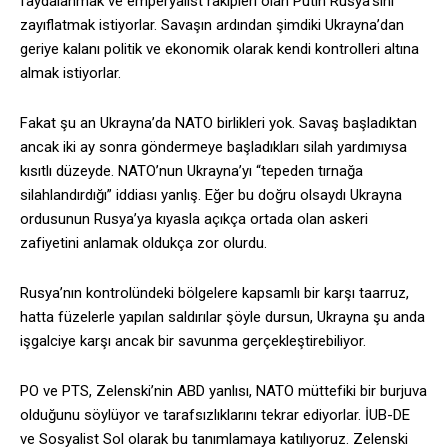
faydalanmak ve emperyalist rakipleri olan Putin Rusya’sını
zayıflatmak istiyorlar. Savaşın ardından şimdiki Ukrayna’dan
geriye kalanı politik ve ekonomik olarak kendi kontrolleri altına
almak istiyorlar.
Fakat şu an Ukrayna’da NATO birlikleri yok. Savaş başladıktan
ancak iki ay sonra göndermeye başladıkları silah yardımıysa
kısıtlı düzeyde. NATO’nun Ukrayna’yı “tepeden tırnağa
silahlandırdığı” iddiası yanlış. Eğer bu doğru olsaydı Ukrayna
ordusunun Rusya’ya kıyasla açıkça ortada olan askeri
zafiyetini anlamak oldukça zor olurdu.
Rusya’nın kontrolündeki bölgelere kapsamlı bir karşı taarruz,
hatta füzelerle yapılan saldırılar şöyle dursun, Ukrayna şu anda
işgalciye karşı ancak bir savunma gerçekleştirebiliyor.
PO ve PTS, Zelenski’nin ABD yanlısı, NATO müttefiki bir burjuva
olduğunu söylüyor ve tarafsızlıklarını tekrar ediyorlar. İUB-DE
ve Sosyalist Sol olarak bu tanımlamaya katılıyoruz. Zelenski