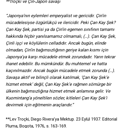
**Troçki ve Çin-Japon savaşı
“Japonya’nın eylemleri emperyalist ve gericidir. Çin’in
mücadelesiyse özgürlükçü ve ilericidir. Peki Çan Kay Şek?
Çan Kay Şek, partisi ya da Çin’in egemen sınıfının tamamı
hakkında hiçbir yanılsamamız olmamalı, (…). Çan Kay Şek,
Çinli işçi ve köylülerin celladıdır. Ancak bugün, elinde
olmadan, Çin’in bağımsızlığının geriye kalan kısmı için
Japonya’ya karşı mücadele etmek zorundadır. Yarın tekrar
ihanet edebilir. Bu mümkündür. Bu muhtemel ve hatta
kaçınılmazdır. Ancak bugün mücadele etmek zorunda (…).
Savaşa aktif ve bilinçli olarak katılmak, ‘Çan Kay Şek’e
hizmet etmek’ değil, Çan Kay Şek’e rağmen sömürge bir
ülkenin bağımsızlığına hizmet etmek anlamına gelir. Ve
Kuomintang’a yöneltilen sözler, kitleleri Çan Kay Şek’i
devirmek için eğitmenin araçlarıdır.”
**Lev Troçki, Diego Rivera’ya Mektup. 23 Eylül 1937. Editorial
Pluma, Bogota, 1976, s. 163-169.