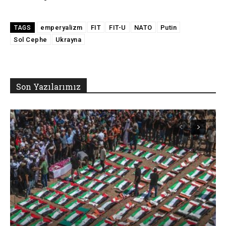
emperyalizm
FIT
FIT-U
NATO
Putin
TAGS
Sol Cephe
Ukrayna
Son Yazılarımız