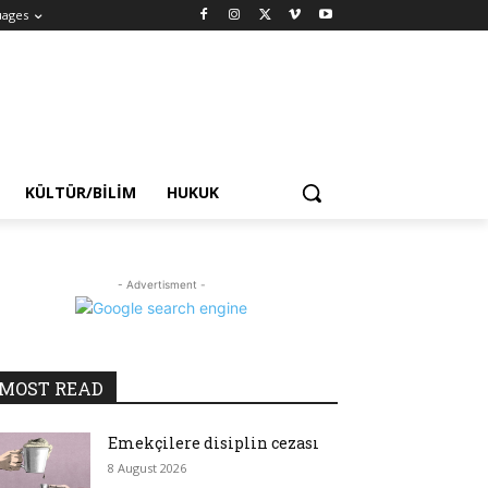
uages
KÜLTÜR/BILIM
HUKUK
- Advertisment -
MOST READ
Emekçilere disiplin cezası
8 August 2026