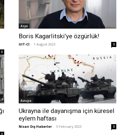
Asya
Boris Kagarlitski’ye özgürlük!
UIT-CI
-
1 August 2023
0
0
Avrupa
ğı
Ukrayna ile dayanışma için küresel
eylem haftası
Nisan Dış Haberler
-
5 February 2023
0
0