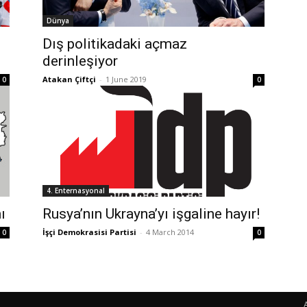
Dünya
Dış politikadaki açmaz
derinleşiyor
Atakan Çiftçi
-
1 June 2019
0
0
4. Enternasyonal
ı
Rusya’nın Ukrayna’yı işgaline hayır!
İşçi Demokrasisi Partisi
-
4 March 2014
0
0