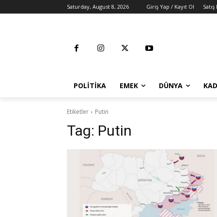
Saturday, August 8, 2026
Giriş Yap / Kayıt Ol
Satış
POLITIKA
EMEK
DÜNYA
KAD
Etiketler
Putin
Tag:
Putin