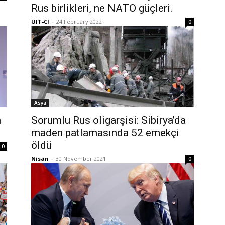
Rus birlikleri, ne NATO güçleri.
UIT-CI
-
24 February 2022
0
Asya
n
Sorumlu Rus oligarşisi: Sibirya’da
maden patlamasında 52 emekçi
öldü
0
Nisan
-
30 November 2021
0