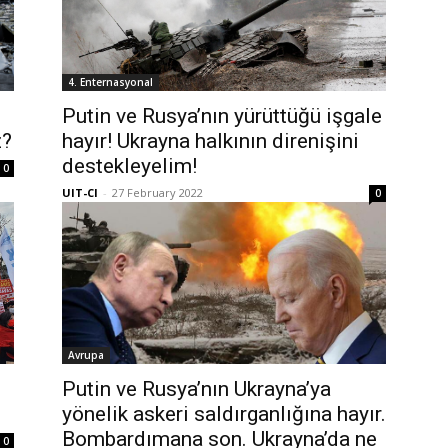
4. Enternasyonal
Putin ve Rusya’nın yürüttüğü işgale
z?
hayır! Ukrayna halkının direnişini
destekleyelim!
0
UIT-CI
-
27 February 2022
0
Avrupa
Putin ve Rusya’nın Ukrayna’ya
yönelik askeri saldırganlığına hayır.
Bombardımana son. Ukrayna’da ne
0