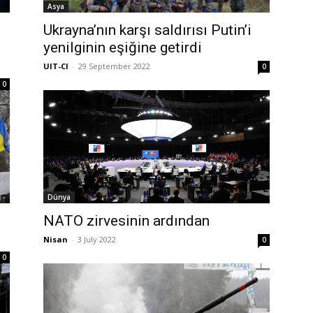
Asya
Ukrayna’nın karşı saldırısı Putin’i
yenilginin eşiğine getirdi
UIT-CI
-
29 September 2022
0
0
Dünya
NATO zirvesinin ardından
Nisan
-
3 July 2022
0
0