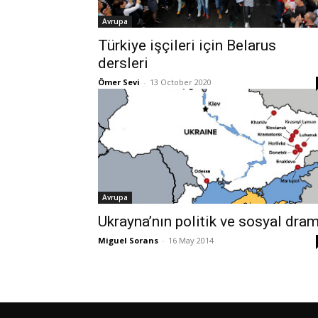
Avrupa
Türkiye işçileri için Belarus
dersleri
Ömer Sevi
-
13 October 2020
Avrupa
Ukrayna’nın politik ve sosyal dram
Miguel Sorans
-
16 May 2014