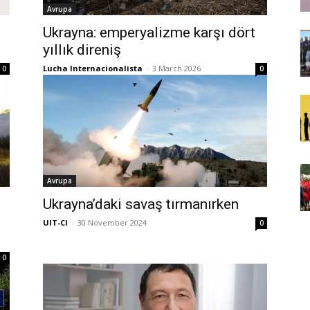
Avrupa
Ukrayna: emperyalizme karşı dört
yıllık direniş
Lucha Internacionalista
-
3 March 2026
0
0
Avrupa
Ukrayna’daki savaş tırmanırken
UIT-CI
-
30 November 2024
0
0