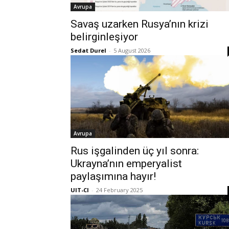
Avrupa
Savaş uzarken Rusya’nın krizi
belirginleşiyor
Sedat Durel
-
5 August 2026
Avrupa
Rus işgalinden üç yıl sonra:
Ukrayna’nın emperyalist
paylaşımına hayır!
UIT-CI
-
24 February 2025