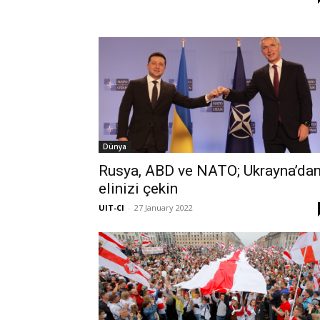
Dünya
Rusya, ABD ve NATO; Ukrayna’da
elinizi çekin
UIT-CI
-
27 January 2022