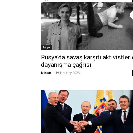
Asya
Rusya’da savaş karşıtı aktivistlerl
dayanışma çağrısı
Nisan
-
19 January 2023