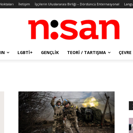
 Noktaları
İletişim
İşçilerin Uluslararası Birliği – Dördüncü Enternasyonal
Lang
IN
LGBTİ+
GENÇLIK
TEORI / TARTIŞMA
ÇEVRE