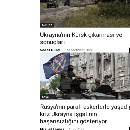
Avrupa
Ukrayna’nın Kursk çıkarması ve
sonuçları
Sedat Durel
-
2 September 2024
Asya
Rusya’nın paralı askerlerle yaşadı
kriz Ukrayna işgalinin
başarısızlığını gösteriyor
Miguel Lamas
-
2 July 2023