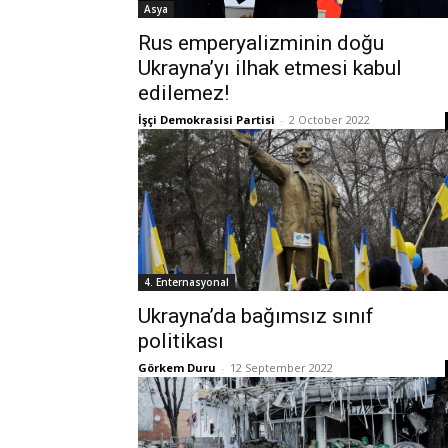
Asya
Rus emperyalizminin doğu
Ukrayna’yı ilhak etmesi kabul
edilemez!
İşçi Demokrasisi Partisi
-
2 October 2022
4. Enternasyonal
Ukrayna’da bağımsız sınıf
politikası
Görkem Duru
-
12 September 2022