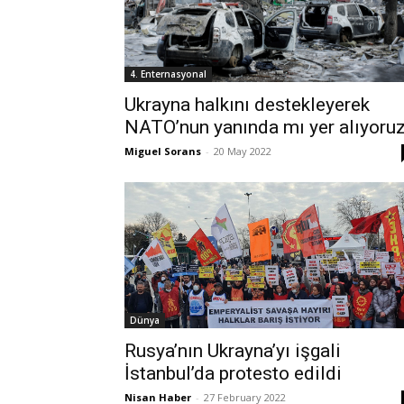
4. Enternasyonal
Ukrayna halkını destekleyerek
NATO’nun yanında mı yer alıyoru
Miguel Sorans
-
20 May 2022
Dünya
Rusya’nın Ukrayna’yı işgali
İstanbul’da protesto edildi
Nisan Haber
-
27 February 2022