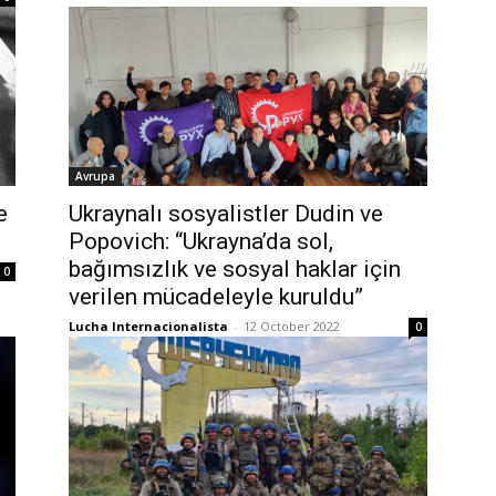
Avrupa
e
Ukraynalı sosyalistler Dudin ve
Popovich: “Ukrayna’da sol,
bağımsızlık ve sosyal haklar için
0
verilen mücadeleyle kuruldu”
Lucha Internacionalista
-
12 October 2022
0