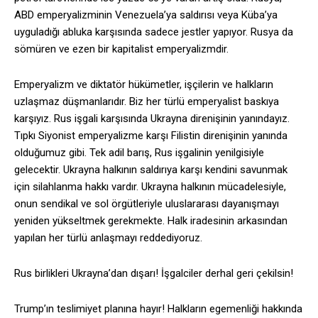
ABD emperyalizminin Venezuela’ya saldırısı veya Küba’ya
uyguladığı abluka karşısında sadece jestler yapıyor. Rusya da
sömüren ve ezen bir kapitalist emperyalizmdir.
Emperyalizm ve diktatör hükümetler, işçilerin ve halkların
uzlaşmaz düşmanlarıdır. Biz her türlü emperyalist baskıya
karşıyız. Rus işgali karşısında Ukrayna direnişinin yanındayız.
Tıpkı Siyonist emperyalizme karşı Filistin direnişinin yanında
olduğumuz gibi. Tek adil barış, Rus işgalinin yenilgisiyle
gelecektir. Ukrayna halkının saldırıya karşı kendini savunmak
için silahlanma hakkı vardır. Ukrayna halkının mücadelesiyle,
onun sendikal ve sol örgütleriyle uluslararası dayanışmayı
yeniden yükseltmek gerekmekte. Halk iradesinin arkasından
yapılan her türlü anlaşmayı reddediyoruz.
Rus birlikleri Ukrayna’dan dışarı! İşgalciler derhal geri çekilsin!
Trump’ın teslimiyet planına hayır! Halkların egemenliği hakkında