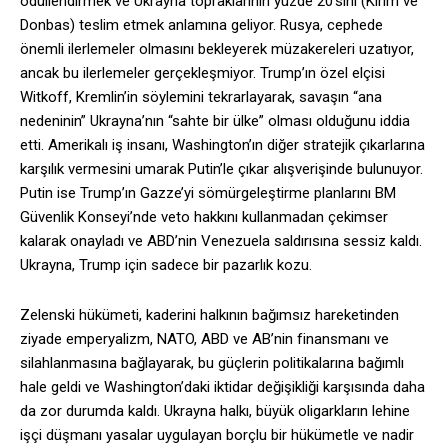
ödüllendirmek ve Ukrayna topraklarının yüzde 20’sini (Kırım ve
Donbas) teslim etmek anlamına geliyor. Rusya, cephede
önemli ilerlemeler olmasını bekleyerek müzakereleri uzatıyor,
ancak bu ilerlemeler gerçekleşmiyor. Trump’ın özel elçisi
Witkoff, Kremlin’in söylemini tekrarlayarak, savaşın “ana
nedeninin” Ukrayna’nın “sahte bir ülke” olması olduğunu iddia
etti. Amerikalı iş insanı, Washington’ın diğer stratejik çıkarlarına
karşılık vermesini umarak Putin’le çıkar alışverişinde bulunuyor.
Putin ise Trump’ın Gazze’yi sömürgeleştirme planlarını BM
Güvenlik Konseyi’nde veto hakkını kullanmadan çekimser
kalarak onayladı ve ABD’nin Venezuela saldırısına sessiz kaldı.
Ukrayna, Trump için sadece bir pazarlık kozu.
Zelenski hükümeti, kaderini halkının bağımsız hareketinden
ziyade emperyalizm, NATO, ABD ve AB’nin finansmanı ve
silahlanmasına bağlayarak, bu güçlerin politikalarına bağımlı
hale geldi ve Washington’daki iktidar değişikliği karşısında daha
da zor durumda kaldı. Ukrayna halkı, büyük oligarkların lehine
işçi düşmanı yasalar uygulayan borçlu bir hükümetle ve nadir