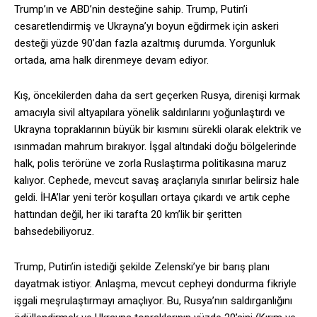
Trump’ın ve ABD’nin desteğine sahip. Trump, Putin’i
cesaretlendirmiş ve Ukrayna’yı boyun eğdirmek için askeri
desteği yüzde 90’dan fazla azaltmış durumda. Yorgunluk
ortada, ama halk direnmeye devam ediyor.
Kış, öncekilerden daha da sert geçerken Rusya, direnişi kırmak
amacıyla sivil altyapılara yönelik saldırılarını yoğunlaştırdı ve
Ukrayna topraklarının büyük bir kısmını sürekli olarak elektrik ve
ısınmadan mahrum bırakıyor. İşgal altındaki doğu bölgelerinde
halk, polis terörüne ve zorla Ruslaştırma politikasına maruz
kalıyor. Cephede, mevcut savaş araçlarıyla sınırlar belirsiz hale
geldi. İHA’lar yeni terör koşulları ortaya çıkardı ve artık cephe
hattından değil, her iki tarafta 20 km’lik bir şeritten
bahsedebiliyoruz.
Trump, Putin’in istediği şekilde Zelenski’ye bir barış planı
dayatmak istiyor. Anlaşma, mevcut cepheyi dondurma fikriyle
işgali meşrulaştırmayı amaçlıyor. Bu, Rusya’nın saldırganlığını