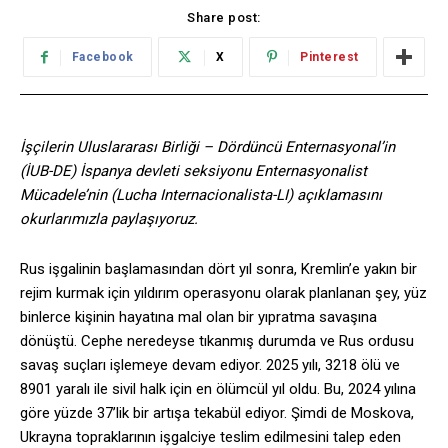
Share post:
Facebook
X
Pinterest
İşçilerin Uluslararası Birliği – Dördüncü Enternasyonal’in
(İUB-DE) İspanya devleti seksiyonu Enternasyonalist
Mücadele’nin (Lucha Internacionalista-LI) açıklamasını
okurlarımızla paylaşıyoruz.
Rus işgalinin başlamasından dört yıl sonra, Kremlin’e yakın bir
rejim kurmak için yıldırım operasyonu olarak planlanan şey, yüz
binlerce kişinin hayatına mal olan bir yıpratma savaşına
dönüştü. Cephe neredeyse tıkanmış durumda ve Rus ordusu
savaş suçları işlemeye devam ediyor. 2025 yılı, 3218 ölü ve
8901 yaralı ile sivil halk için en ölümcül yıl oldu. Bu, 2024 yılına
göre yüzde 37’lik bir artışa tekabül ediyor. Şimdi de Moskova,
Ukrayna topraklarının işgalciye teslim edilmesini talep eden