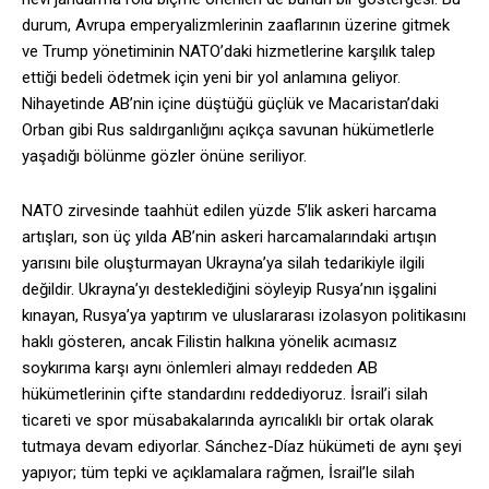
durum, Avrupa emperyalizmlerinin zaaflarının üzerine gitmek
ve Trump yönetiminin NATO’daki hizmetlerine karşılık talep
ettiği bedeli ödetmek için yeni bir yol anlamına geliyor.
Nihayetinde AB’nin içine düştüğü güçlük ve Macaristan’daki
Orban gibi Rus saldırganlığını açıkça savunan hükümetlerle
yaşadığı bölünme gözler önüne seriliyor.
NATO zirvesinde taahhüt edilen yüzde 5’lik askeri harcama
artışları, son üç yılda AB’nin askeri harcamalarındaki artışın
yarısını bile oluşturmayan Ukrayna’ya silah tedarikiyle ilgili
değildir. Ukrayna’yı desteklediğini söyleyip Rusya’nın işgalini
kınayan, Rusya’ya yaptırım ve uluslararası izolasyon politikasını
haklı gösteren, ancak Filistin halkına yönelik acımasız
soykırıma karşı aynı önlemleri almayı reddeden AB
hükümetlerinin çifte standardını reddediyoruz. İsrail’i silah
ticareti ve spor müsabakalarında ayrıcalıklı bir ortak olarak
tutmaya devam ediyorlar. Sánchez-Díaz hükümeti de aynı şeyi
yapıyor; tüm tepki ve açıklamalara rağmen, İsrail’le silah