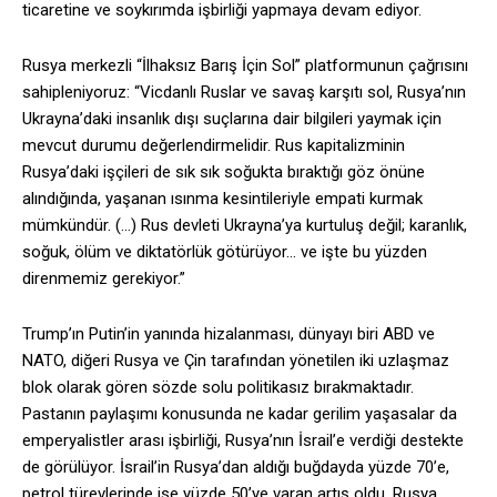
ticaretine ve soykırımda işbirliği yapmaya devam ediyor.
Rusya merkezli “İlhaksız Barış İçin Sol” platformunun çağrısını
sahipleniyoruz: “Vicdanlı Ruslar ve savaş karşıtı sol, Rusya’nın
Ukrayna’daki insanlık dışı suçlarına dair bilgileri yaymak için
mevcut durumu değerlendirmelidir. Rus kapitalizminin
Rusya’daki işçileri de sık sık soğukta bıraktığı göz önüne
alındığında, yaşanan ısınma kesintileriyle empati kurmak
mümkündür. (…) Rus devleti Ukrayna’ya kurtuluş değil; karanlık,
soğuk, ölüm ve diktatörlük götürüyor… ve işte bu yüzden
direnmemiz gerekiyor.”
Trump’ın Putin’in yanında hizalanması, dünyayı biri ABD ve
NATO, diğeri Rusya ve Çin tarafından yönetilen iki uzlaşmaz
blok olarak gören sözde solu politikasız bırakmaktadır.
Pastanın paylaşımı konusunda ne kadar gerilim yaşasalar da
emperyalistler arası işbirliği, Rusya’nın İsrail’e verdiği destekte
de görülüyor. İsrail’in Rusya’dan aldığı buğdayda yüzde 70’e,
petrol türevlerinde ise yüzde 50’ye varan artış oldu. Rusya,