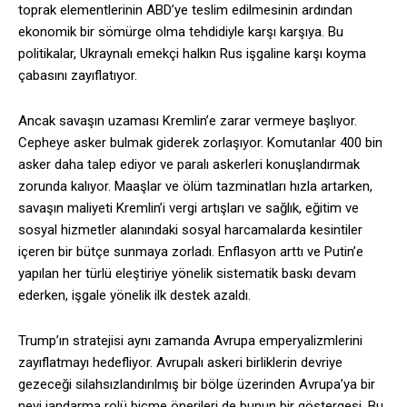
toprak elementlerinin ABD’ye teslim edilmesinin ardından
ekonomik bir sömürge olma tehdidiyle karşı karşıya. Bu
politikalar, Ukraynalı emekçi halkın Rus işgaline karşı koyma
çabasını zayıflatıyor.
Ancak savaşın uzaması Kremlin’e zarar vermeye başlıyor.
Cepheye asker bulmak giderek zorlaşıyor. Komutanlar 400 bin
asker daha talep ediyor ve paralı askerleri konuşlandırmak
zorunda kalıyor. Maaşlar ve ölüm tazminatları hızla artarken,
savaşın maliyeti Kremlin’i vergi artışları ve sağlık, eğitim ve
sosyal hizmetler alanındaki sosyal harcamalarda kesintiler
içeren bir bütçe sunmaya zorladı. Enflasyon arttı ve Putin’e
yapılan her türlü eleştiriye yönelik sistematik baskı devam
ederken, işgale yönelik ilk destek azaldı.
Trump’ın stratejisi aynı zamanda Avrupa emperyalizmlerini
zayıflatmayı hedefliyor. Avrupalı askeri birliklerin devriye
gezeceği silahsızlandırılmış bir bölge üzerinden Avrupa’ya bir
nevi jandarma rolü biçme önerileri de bunun bir göstergesi. Bu