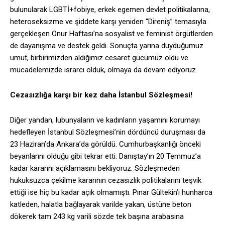
bulunularak LGBTİ+fobiye, erkek egemen devlet politikalarına,
heteroseksizme ve şiddete karşı yeniden “Direniş” temasıyla
gerçekleşen Onur Haftası’na sosyalist ve feminist örgütlerden
de dayanışma ve destek geldi. Sonuçta yarına duyduğumuz
umut, birbirimizden aldığımız cesaret gücümüz oldu ve
mücadelemizde ısrarcı olduk, olmaya da devam ediyoruz.
Cezasızlığa karşı bir kez daha İstanbul Sözleşmesi!
Diğer yandan, lubunyaların ve kadınların yaşamını korumayı
hedefleyen İstanbul Sözleşmesi’nin dördüncü duruşması da
23 Haziran’da Ankara’da görüldü. Cumhurbaşkanlığı önceki
beyanlarını olduğu gibi tekrar etti. Danıştay’ın 20 Temmuz’a
kadar kararını açıklamasını bekliyoruz. Sözleşmeden
hukuksuzca çekilme kararının cezasızlık politikalarını teşvik
ettiği ise hiç bu kadar açık olmamıştı. Pınar Gültekin’i hunharca
katleden, halatla bağlayarak varilde yakan, üstüne beton
dökerek tam 243 kg varili sözde tek başına arabasına