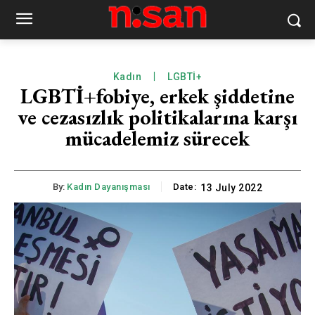
Kadın
LGBTİ+
LGBTİ+fobiye, erkek şiddetine
ve cezasızlık politikalarına karşı
mücadelemiz sürecek
By:
Kadın Dayanışması
Date:
13 July 2022