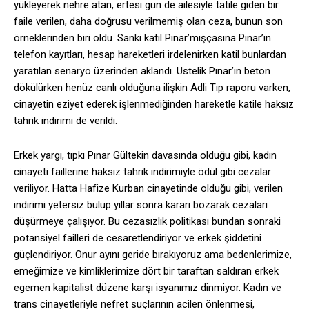
yükleyerek nehre atan, ertesi gün de ailesiyle tatile giden bir
faile verilen, daha doğrusu verilmemiş olan ceza, bunun son
örneklerinden biri oldu. Sanki katil Pınar’mışçasına Pınar’ın
telefon kayıtları, hesap hareketleri irdelenirken katil bunlardan
yaratılan senaryo üzerinden aklandı. Üstelik Pınar’ın beton
dökülürken henüz canlı olduğuna ilişkin Adli Tıp raporu varken,
cinayetin eziyet ederek işlenmediğinden hareketle katile haksız
tahrik indirimi de verildi.
Erkek yargı, tıpkı Pınar Gültekin davasında olduğu gibi, kadın
cinayeti faillerine haksız tahrik indirimiyle ödül gibi cezalar
veriliyor. Hatta Hafize Kurban cinayetinde olduğu gibi, verilen
indirimi yetersiz bulup yıllar sonra kararı bozarak cezaları
düşürmeye çalışıyor. Bu cezasızlık politikası bundan sonraki
potansiyel failleri de cesaretlendiriyor ve erkek şiddetini
güçlendiriyor. Onur ayını geride bırakıyoruz ama bedenlerimize,
emeğimize ve kimliklerimize dört bir taraftan saldıran erkek
egemen kapitalist düzene karşı isyanımız dinmiyor. Kadın ve
trans cinayetleriyle nefret suçlarının acilen önlenmesi,