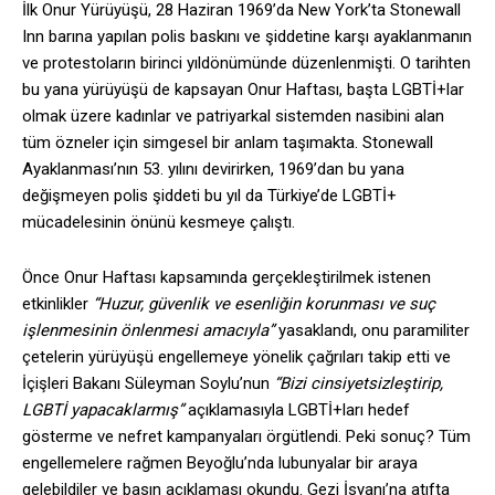
İlk Onur Yürüyüşü, 28 Haziran 1969’da New York’ta Stonewall
Inn barına yapılan polis baskını ve şiddetine karşı ayaklanmanın
ve protestoların birinci yıldönümünde düzenlenmişti. O tarihten
bu yana yürüyüşü de kapsayan Onur Haftası, başta LGBTİ+lar
olmak üzere kadınlar ve patriyarkal sistemden nasibini alan
tüm özneler için simgesel bir anlam taşımakta. Stonewall
Ayaklanması’nın 53. yılını devirirken, 1969’dan bu yana
değişmeyen polis şiddeti bu yıl da Türkiye’de LGBTİ+
mücadelesinin önünü kesmeye çalıştı.
Önce Onur Haftası kapsamında gerçekleştirilmek istenen
etkinlikler
“Huzur, güvenlik ve esenliğin korunması ve suç
işlenmesinin önlenmesi amacıyla”
yasaklandı, onu paramiliter
çetelerin yürüyüşü engellemeye yönelik çağrıları takip etti ve
İçişleri Bakanı Süleyman Soylu’nun
“Bizi cinsiyetsizleştirip,
LGBTİ yapacaklarmış”
açıklamasıyla LGBTİ+ları hedef
gösterme ve nefret kampanyaları örgütlendi. Peki sonuç? Tüm
engellemelere rağmen Beyoğlu’nda lubunyalar bir araya
gelebildiler ve basın açıklaması okundu. Gezi İsyanı’na atıfta