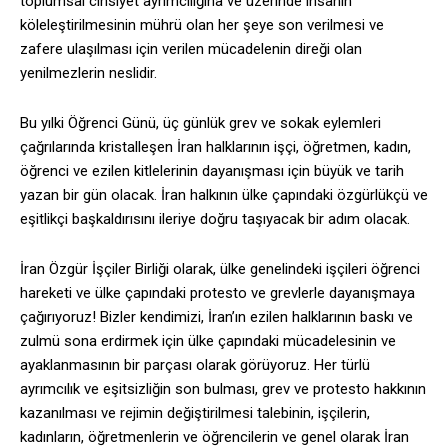
toplumsal cinsiyet ayrımcılığına ve üzerinde insanın
köleleştirilmesinin mührü olan her şeye son verilmesi ve
zafere ulaşılması için verilen mücadelenin direği olan
yenilmezlerin neslidir.
Bu yılki Öğrenci Günü, üç günlük grev ve sokak eylemleri
çağrılarında kristalleşen İran halklarının işçi, öğretmen, kadın,
öğrenci ve ezilen kitlelerinin dayanışması için büyük ve tarih
yazan bir gün olacak. İran halkının ülke çapındaki özgürlükçü ve
eşitlikçi başkaldırısını ileriye doğru taşıyacak bir adım olacak.
İran Özgür İşçiler Birliği olarak, ülke genelindeki işçileri öğrenci
hareketi ve ülke çapındaki protesto ve grevlerle dayanışmaya
çağırıyoruz! Bizler kendimizi, İran’ın ezilen halklarının baskı ve
zulmü sona erdirmek için ülke çapındaki mücadelesinin ve
ayaklanmasının bir parçası olarak görüyoruz. Her türlü
ayrımcılık ve eşitsizliğin son bulması, grev ve protesto hakkının
kazanılması ve rejimin değiştirilmesi talebinin, işçilerin,
kadınların, öğretmenlerin ve öğrencilerin ve genel olarak İran