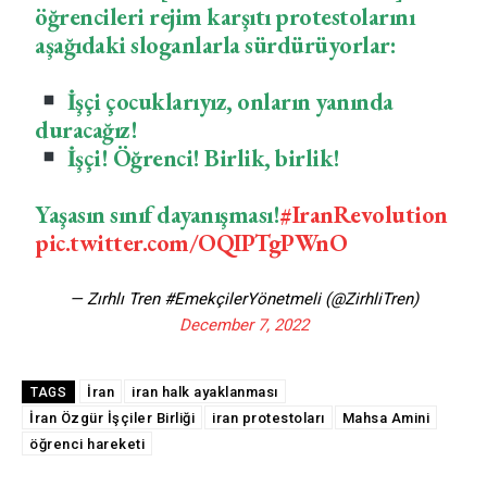
öğrencileri rejim karşıtı protestolarını
aşağıdaki sloganlarla sürdürüyorlar:
İşçi çocuklarıyız, onların yanında
duracağız!
İşçi! Öğrenci! Birlik, birlik!
Yaşasın sınıf dayanışması!
#IranRevolution
pic.twitter.com/OQIPTgPWnO
— Zırhlı Tren #EmekçilerYönetmeli (@ZirhliTren)
December 7, 2022
İran
iran halk ayaklanması
TAGS
İran Özgür İşçiler Birliği
iran protestoları
Mahsa Amini
öğrenci hareketi