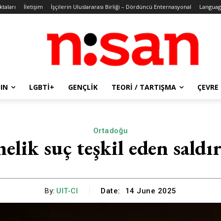
ktaları
İletişim
İşçilerin Uluslararası Birliği – Dördüncü Enternasyonal
Languag
IN
LGBTİ+
GENÇLIK
TEORI / TARTIŞMA
ÇEVRE
Ortadoğu
önelik suç teşkil eden saldı
By:
UIT-CI
Date:
14 June 2025