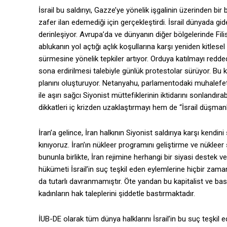
İsrail bu saldırıyı, Gazze’ye yönelik işgalinin üzerinden b
zafer ilan edemediği için gerçekleştirdi. İsrail dünyada gi
derinleşiyor. Avrupa’da ve dünyanın diğer bölgelerinde Fili
ablukanın yol açtığı açlık koşullarına karşı yeniden kitlese
sürmesine yönelik tepkiler artıyor. Orduya katılmayı redded
sona erdirilmesi talebiyle günlük protestolar sürüyor. Bu kit
planını oluşturuyor. Netanyahu, parlamentodaki muhalefe
ile aşırı sağcı Siyonist müttefiklerinin iktidarını sonlandır
dikkatleri iç krizden uzaklaştırmayı hem de “İsrail düşmanl
İran’a gelince, İran halkının Siyonist saldırıya karşı kendini
kınıyoruz. İran’ın nükleer programını geliştirme ve nükle
bununla birlikte, İran rejimine herhangi bir siyasi destek 
hükümeti İsrail’in suç teşkil eden eylemlerine hiçbir zam
da tutarlı davranmamıştır. Öte yandan bu kapitalist ve baskıcı
kadınların hak taleplerini şiddetle bastırmaktadır.
İUB-DE olarak tüm dünya halklarını İsrail’in bu suç teşkil 