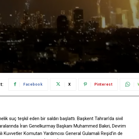
t:
Facebook
X
Pinterest
lik suç teşkil eden bir saldırı başlattı. Başkent Tahran’da sivil
ıda aralarında İran Genelkurmay Başkanı Muhammed Bakıri, Devrim
lı Kuvvetler Komutan Yardımcısı General Gulamali Reşid’in de