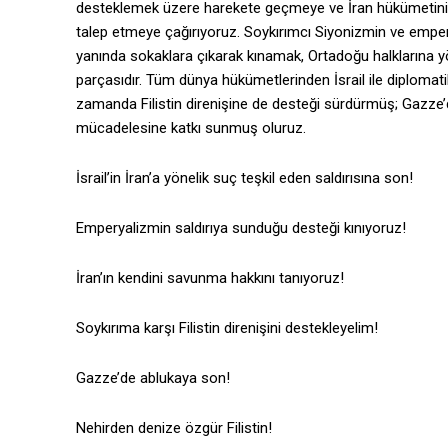
desteklemek üzere harekete geçmeye ve İran hükümetinin “
talep etmeye çağırıyoruz. Soykırımcı Siyonizmin ve emper
yanında sokaklara çıkarak kınamak, Ortadoğu halklarına 
parçasıdır. Tüm dünya hükümetlerinden İsrail ile diplomatik
zamanda Filistin direnişine de desteği sürdürmüş; Gazze’dek
mücadelesine katkı sunmuş oluruz.
İsrail’in İran’a yönelik suç teşkil eden saldırısına son!
Emperyalizmin saldırıya sunduğu desteği kınıyoruz!
İran’ın kendini savunma hakkını tanıyoruz!
Soykırıma karşı Filistin direnişini destekleyelim!
Gazze’de ablukaya son!
Nehirden denize özgür Filistin!