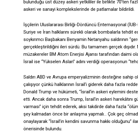
bulunduğu üst düzey askeri yetkililer ile birlikte 70’ten faz
askeri ve sanayi komplekslerinde de patlamalar bildirildi.
İşçilerin Uluslararası Birliği-Dördüncü Enternasyonal (İUB-
Suriye ve İran halklarını sürekli olarak bombalarla tehdit ed
soykırımcı Başbakanı Benyamin Netanyahu saldırının “gerekli
gerçekleştirildiğini ileri sürdü. Bu tamamen gerçek dışıd
müzakereler BM Atom Enerjisi Ajansı tarafından daimi ola
İsrail ise “Yükselen Aslan” adını verdiği operasyonun “tehdi
Saldırı ABD ve Avrupa emperyalizminin desteğine sahip o
çalışıyor çünkü halklarının İsrail’i giderek daha fazla reddett
Donald Trump ve hükümeti, “İsrail’in askeri eylemini destek
etti. Ancak daha sonra Trump, İsrail’in askeri harekâtını g
varması” için tehdit ederek, aksi takdirde daha fazla “ölü
şey kalmadan önce bir anlaşma yapmalı… Çok geç olmad
onaylayarak “İsrail’in kendini savunma hakkı olduğunu” ilan
önerisinde bulundu.