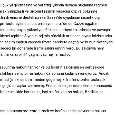
ir buçuk yıl geçmesine ve yarattığı yıkımla devasa suçlarına rağmen
derek yalnızlaştı ve Siyonist rejimin yaşadığı kriz ve bölünme
stin direnişine destek için ve Gazze’de uygulanan insanlık dışı
l protesto eylemleri düzenleniyor. İsrail’de de Gazze işgalinin
en asker sayısı yükseliyor. Esirlerin serbest bırakılması ve savaşın
lesel tepkiler, Siyonist rejimin süreklilik arz eden siyasi krizinin arka
tin seçim çağrısı yapmak üzere harekete geçtiği ve bunun Netanyahu
abileceği bir dönemde İran’a saldırı emrini verdi. Bu saldırıyla hem
arına karşı birlik” çağrısı yapmayı amaçlıyor.
 savunma hakkını tanıyor ve bu İsrail’in saldırısını en sert şekilde
er silahlara sahip olma hakkını da sonuna kadar savunuyoruz. Ancak
vermediğimizi de belirtmeden geçemeyiz. İran’ın otoriter teokratik
an güçlü cevaplar vermemiş, Filistin direnişini destekleme konusunda
 rejim; kitle hareketini, işçi sınıfını ve İran halkını, özellikle de
eden saldırısını protesto etmek ve İran’ın kendini savunma hakkını