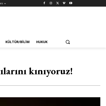
es
KÜLTÜR/BILIM
HUKUK
rılarını kınıyoruz!