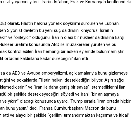
la sivil yaşamını yitirdi. İran’ın İsfahan, Erak ve Kirmanşah kentlerindeki
DE) olarak, Filistin halkına yönelik soykırımı sürdüren ve Lübnan,
en Siyonist devletin bu yeni suç saldırısını kınıyoruz. İsrail’in
” ve “önleyici” olduğunu, İran’ın olası bir nükleer saldırısına karşı
ır. Nükleer üretimi konusunda ABD ile müzakereler yürüten ve bu
rak kontrol edilen İran herhangi bir askeri eylemde bulunmamıştır.
t ortadan kaldırılana kadar süreceğini” ilan etti.
lsa da ABD ve Avrupa emperyalizmi, açıklamalarıyla bunu gizlemeye
iğini ve sokaklarda Filistin halkını desteklediğini biliyor. Aşırı sağcı
lemediklerini” ve “İran ile daha geniş bir savaş” istemediklerini ilan
üçlü bir şekilde destekleyeceğini söyledi ve İran’ı “bir anlaşmaya
m ve yıkım” olacağı konusunda uyardı. Trump ısrarla “İran ortada hiçbir
an bunu yapın,” dedi. Fransa Cumhurbaşkanı Macron da bunu
 etti ve alaycı bir şekilde “gerilimi tırmandırmaktan kaçınma ve itidal”