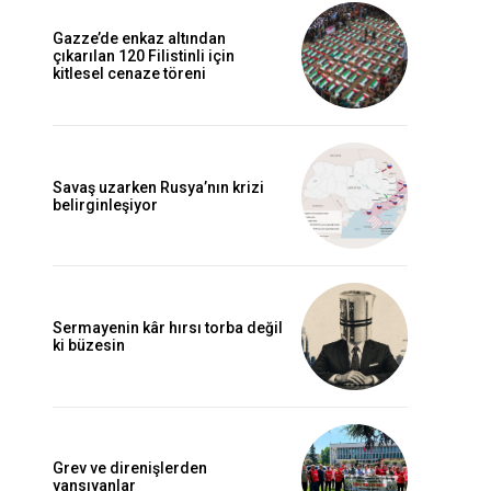
Gazze’de enkaz altından
çıkarılan 120 Filistinli için
kitlesel cenaze töreni
Savaş uzarken Rusya’nın krizi
belirginleşiyor
Sermayenin kâr hırsı torba değil
ki büzesin
Grev ve direnişlerden
yansıyanlar