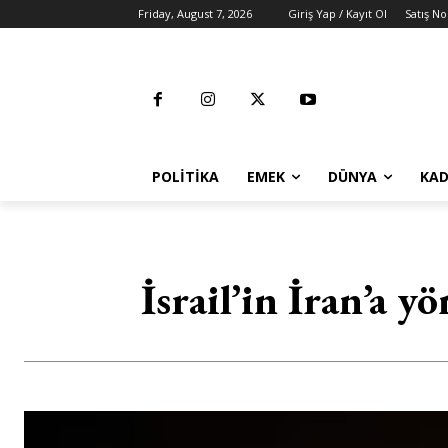
Friday, August 7, 2026
Giriş Yap / Kayıt Ol
Satış No
POLITIKA
EMEK
DÜNYA
KAD
İsrail’in İran’a y