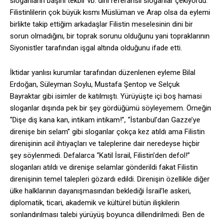
sloganların başını tekbir vb. dini referanslı sloganlar çekiyordu.
Filistinlilerin çok büyük kısmı Müslüman ve Arap olsa da eylemi
birlikte takip ettiğim arkadaşlar Filistin meselesinin dini bir
sorun olmadığını, bir toprak sorunu olduğunu yani topraklarının
Siyonistler tarafından işgal altında olduğunu ifade etti.
İktidar yanlısı kurumlar tarafından düzenlenen eyleme Bilal
Erdoğan, Süleyman Soylu, Mustafa Şentop ve Selçuk
Bayraktar gibi isimler de katılmıştı. Yürüyüşte içi boş hamasi
sloganlar dışında pek bir şey gördüğümü söyleyemem. Örneğin
“Dişe diş kana kan, intikam intikam!”, “İstanbul’dan Gazze’ye
direnişe bin selam” gibi sloganlar çokça kez atıldı ama Filistin
direnişinin acil ihtiyaçları ve taleplerine dair neredeyse hiçbir
şey söylenmedi. Defalarca “Katil İsrail, Filistin’den defol!”
sloganları atıldı ve direnişe selamlar gönderildi fakat Filistin
direnişinin temel talepleri gözardı edildi. Direnişin özellikle diğer
ülke halklarının dayanışmasından beklediği İsrail’le askeri,
diplomatik, ticari, akademik ve kültürel bütün ilişkilerin
sonlandırılması talebi yürüyüş boyunca dillendirilmedi. Ben de