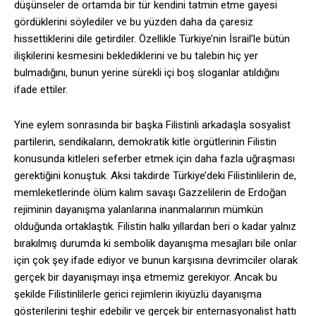
düşünseler de ortamda bir tür kendini tatmin etme gayesi
gördüklerini söylediler ve bu yüzden daha da çaresiz
hissettiklerini dile getirdiler. Özellikle Türkiye’nin İsrail’le bütün
ilişkilerini kesmesini beklediklerini ve bu talebin hiç yer
bulmadığını, bunun yerine sürekli içi boş sloganlar atıldığını
ifade ettiler.
Yine eylem sonrasında bir başka Filistinli arkadaşla sosyalist
partilerin, sendikaların, demokratik kitle örgütlerinin Filistin
konusunda kitleleri seferber etmek için daha fazla uğraşması
gerektiğini konuştuk. Aksi takdirde Türkiye’deki Filistinlilerin de,
memleketlerinde ölüm kalım savaşı Gazzelilerin de Erdoğan
rejiminin dayanışma yalanlarına inanmalarının mümkün
olduğunda ortaklaştık. Filistin halkı yıllardan beri o kadar yalnız
bırakılmış durumda ki sembolik dayanışma mesajları bile onlar
için çok şey ifade ediyor ve bunun karşısına devrimciler olarak
gerçek bir dayanışmayı inşa etmemiz gerekiyor. Ancak bu
şekilde Filistinlilerle gerici rejimlerin ikiyüzlü dayanışma
gösterilerini teşhir edebilir ve gerçek bir enternasyonalist hattı