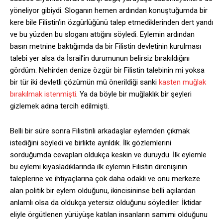
yöneliyor gibiydi. Sloganın hemen ardından konuştuğumda bir
kere bile Filistin’in özgürlüğünü talep etmediklerinden dert yandı
ve bu yüzden bu sloganı attığını söyledi. Eylemin ardından
basın metnine baktığımda da bir Filistin devletinin kurulması
talebi yer alsa da İsrail’in durumunun belirsiz bırakıldığını
gördüm. Nehirden denize özgür bir Filistin talebinin mi yoksa
bir tür iki devletli çözümün mü önerildiği sanki
kasten muğlak
bırakılmak istenmişti
. Ya da böyle bir muğlaklık bir şeyleri
gizlemek adına tercih edilmişti.
Belli bir süre sonra Filistinli arkadaşlar eylemden çıkmak
istediğini söyledi ve birlikte ayrıldık. İlk gözlemlerini
sorduğumda cevapları oldukça keskin ve duruydu. İlk eylemle
bu eylemi kıyasladıklarında ilk eylemin Filistin direnişinin
taleplerine ve ihtiyaçlarına çok daha odaklı ve onu merkeze
alan politik bir eylem olduğunu, ikincisininse belli açılardan
anlamlı olsa da oldukça yetersiz olduğunu söylediler. İktidar
eliyle örgütlenen yürüyüşe katılan insanların samimi olduğunu