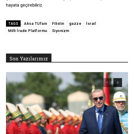
hayata geçirebiliriz.
Aksa TUfanı
Filistin
gazze
İsrail
TAGS
Milli İrade Platformu
Siyonizm
Son Yazılarımız