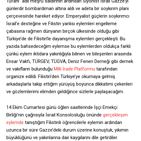
Tufanı” adlı meşru saldırının ardından Siyonist İsrail Gazze’yi
günlerdir bombardıman altına aldı ve adeta bir soykırım planı
çerçevesinde hareket ediyor. Emperyalist güçlerin soykırımcı
İsrail’e desteğine ve Filistin yanlısı eylemleri engelleme
çabasına rağmen dünyanın birçok ülkesinde olduğu gibi
Türkiye’de de Filistin’le dayanışma eylemleri gerçekleşti. Bu
yazıda bahsedeceğim eylemse bu eylemlerden oldukça farklı
çünkü eylem iktidara yakınlığıyla bilinen ve bileşenleri arasında
Ensar Vakfı, TÜRGEV, TÜGVA, Deniz Feneri Derneği gibi dernek
ve vakıfların bulunduğu
Milli İrade Platformu
tarafından
organize edildi. Filistin’den Türkiye’ye okumaya gelmiş
arkadaşlarla takip ettiğim yürüyüş boyunca dikkatimi çekenleri
ve gözlemlerimi elimden geldiğince sizlerle paylaşacağım.
14 Ekim Cumartesi günü öğlen saatlerinde İşçi Emekçi
Birliği’nin çağrısıyla İsrail Konsolosluğu önünde
gerçekleşen
eylemde
tanıştığım Filistinli öğrencilerle eylemin ardından
uzunca bir süre Gazze’deki durum üzerine konuştuk, yıkımın
büyüklüğünü ve yakınlarına dair kaygılarını dile getirdiler.