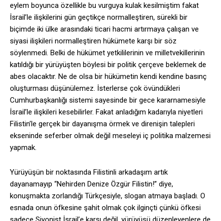
eylem boyunca özellikle bu vurguya kulak kesilmiştim fakat
İsrail’le ilişkilerini gün geçtikçe normalleştiren, sürekli bir
biçimde iki ülke arasındaki ticari hacmi artırmaya çalışan ve
siyasi ilişkileri normalleştiren hükümete karşı bir söz
söylenmedi. Belki de hükümet yetkililerinin ve milletvekillerinin
katıldığı bir yürüyüşten böylesi bir politik çerçeve beklemek de
abes olacaktır. Ne de olsa bir hükümetin kendi kendine basınç
oluşturması düşünülemez. İsterlerse çok övündükleri
Cumhurbaşkanlığı sistemi sayesinde bir gece kararnamesiyle
İsrail’le ilişkileri kesebilirler. Fakat anladığım kadarıyla niyetleri
Filistin’le gerçek bir dayanışma örmek ve direnişin talepleri
ekseninde seferber olmak değil meseleyi iç politika malzemesi
yapmak.
Yürüyüşün bir noktasında Filistinli arkadaşım artık
dayanamayıp “Nehirden Denize Özgür Filistin!” diye,
konuşmakta zorlandığı Türkçesiyle, slogan atmaya başladı. O
esnada onun öfkesine şahit olmak çok ilginçti çünkü öfkesi
sadece Siyonist İsrail’e karşı değil, yürüyüşü düzenleyenlere de