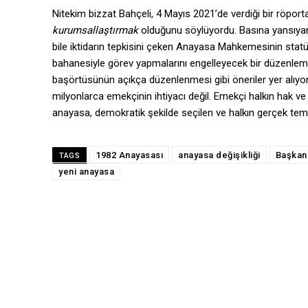
Nitekim bizzat Bahçeli, 4 Mayıs 2021’de verdiği bir röpor
kurumsallaştırmak
olduğunu söylüyordu. Basına yansıyan 
bile iktidarın tepkisini çeken Anayasa Mahkemesinin statüs
bahanesiyle görev yapmalarını engelleyecek bir düzenleme y
başörtüsünün açıkça düzenlenmesi gibi öneriler yer alıyor.
milyonlarca emekçinin ihtiyacı değil. Emekçi halkın hak ve
anayasa, demokratik şekilde seçilen ve halkın gerçek temsi
1982 Anayasası
anayasa değişikliği
Başkanl
TAGS
yeni anayasa