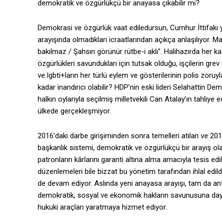
demokratik ve özgürlükçü bir anayasa çıkabilir mi?
Demokrasi ve özgürlük vaat ediledursun, Cumhur İttifakı yö
arayışında olmadıkları icraatlarından açıkça anlaşılıyor. Ma
bakılmaz / Şahsın görünür rütbe-i aklı”. Halihazırda her 
özgürlükleri savundukları için tutsak olduğu, işçilerin gre
ve lgbti+ların her türlü eylem ve gösterilerinin polis zoruy
kadar inandırıcı olabilir? HDP’nin eski lideri Selahattin D
halkın oylarıyla seçilmiş milletvekili Can Atalay’ın tahliy
ülkede gerçekleşmiyor.
2016’daki darbe girişiminden sonra temelleri atılan ve 
başkanlık sistemi, demokratik ve özgürlükçü bir arayış ola
patronların kârlarını garanti altına alma amacıyla tesis e
düzenlemeleri bile bizzat bu yönetim tarafından ihlal edil
de devam ediyor. Aslında yeni anayasa arayışı, tam da ant
demokratik, sosyal ve ekonomik hakların savunusuna day
hukuki araçları yaratmaya hizmet ediyor.