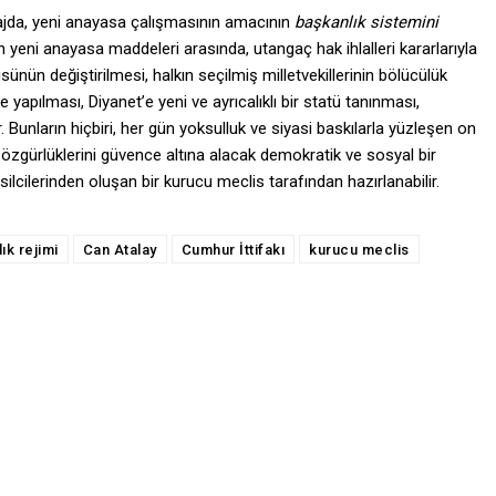
tajda, yeni anayasa çalışmasının amacının
başkanlık sistemini
yeni anayasa maddeleri arasında, utangaç hak ihlalleri kararlarıyla
ünün değiştirilmesi, halkın seçilmiş milletvekillerinin bölücülük
apılması, Diyanet’e yeni ve ayrıcalıklı bir statü tanınması,
 Bunların hiçbiri, her gün yoksulluk ve siyasi baskılarla yüzleşen on
 özgürlüklerini güvence altına alacak demokratik ve sosyal bir
lcilerinden oluşan bir kurucu meclis tarafından hazırlanabilir.
ık rejimi
Can Atalay
Cumhur İttifakı
kurucu meclis