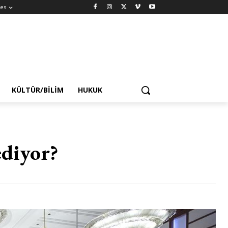
es
KÜLTÜR/BILIM
HUKUK
ediyor?