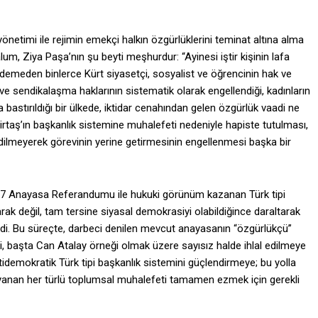
netimi ile rejimin emekçi halkın özgürlüklerini teminat altına alma
lum, Ziya Paşa’nın şu beyti meşhurdur: “Ayinesi iştir kişinin lafa
kademeden binlerce Kürt siyasetçi, sosyalist ve öğrencinin hak ve
v ve sendikalaşma haklarının sistematik olarak engellendiği, kadınların
la bastırıldığı bir ülkede, iktidar cenahından gelen özgürlük vaadi ne
emirtaş’ın başkanlık sistemine muhalefeti nedeniyle hapiste tutulması,
e edilmeyerek görevinin yerine getirmesinin engellenmesi başka bir
2017 Anayasa Referandumu ile hukuki görünüm kazanan Türk tipi
rak değil, tam tersine siyasal demokrasiyi olabildiğince daraltarak
dildi. Bu süreçte, darbeci denilen mevcut anayasanın “özgürlükçü”
di, başta Can Atalay örneği olmak üzere sayısız halde ihlal edilmeye
idemokratik Türk tipi başkanlık sistemini güçlendirmeye; bu yolla
anan her türlü toplumsal muhalefeti tamamen ezmek için gerekli