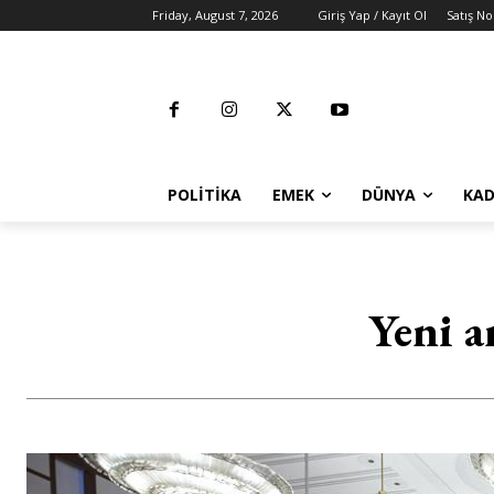
Friday, August 7, 2026
Giriş Yap / Kayıt Ol
Satış No
POLITIKA
EMEK
DÜNYA
KAD
Yeni a