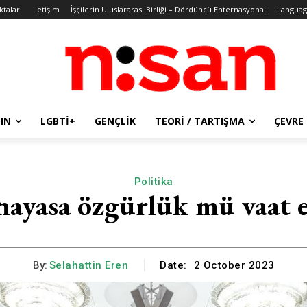
ktaları
İletişim
İşçilerin Uluslararası Birliği – Dördüncü Enternasyonal
Languag
IN
LGBTİ+
GENÇLIK
TEORI / TARTIŞMA
ÇEVRE
Politika
nayasa özgürlük mü vaat 
By:
Selahattin Eren
Date:
2 October 2023