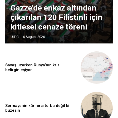
Gazze’de enkaz altından
çıkarılan 120 Filistinli için
kitlesel cenaze töreni
UIT-CI
-
6 August 2026
Savaş uzarken Rusya’nın krizi
belirginleşiyor
Sermayenin kâr hırsı torba değil ki
büzesin