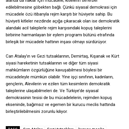
alanda da haklar için mücadele, kitlelerin seferber
edilebilmesine göbekten bağlı. Çünkü siyasal demokrasi için
mücadele özü itibarıyla rejim karşıtı bir hüviyete sahip. Bu
hüviyeti kitleler nezdinde açığa çıkaracak olan ise demokratik
alandaki acil taleplerle rejim karşısındaki kopuş taleplerini
birbirine harmanlayan bir eylem programı bütünü etrafında
birleşik bir mücadele hattının inşası olmayı sürdürüyor.
Can Atalay’ın ve Gezi tutsaklarının, Demirtaş, Kışanak ve Kürt
siyasi hareketinin tutsaklarının ve diğer tüm siyasi
mahkûmların özgürlüğüne kavuşabilmesi böylesi bir
mücadeleyle mümkün olabilir. Yine işçi sınıfının, kadınların,
gençlerin, Alevilerin ve ezilen tüm kesimlerin demokratik
taleplerine ulaşabilmeleri de. Ve Türkiye’de siyasal
demokrasinin tesisi de bu mücadelelerin, rejimden kopuş
ekseninde, bağımsız ve egemen bir kurucu meclis hattında
birleştirilebilmesini zorunlu kılıyor.