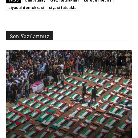
Can Atalay
Gezi tutsakları
kurucu meclis
TAGS
siyasal demokrasi
siyasi tutsaklar
Son Yazılarımız