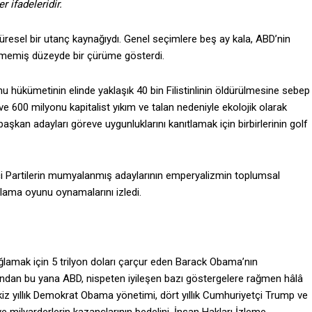
 ifadeleridir.
resel bir utanç kaynağıydı. Genel seçimlere beş ay kala, ABD’nin
lmemiş düzeyde bir çürüme gösterdi.
u hükümetinin elinde yaklaşık 40 bin Filistinlinin öldürülmesine sebep
 600 milyonu kapitalist yıkım ve talan nedeniyle ekolojik olarak
aşkan adayları göreve uygunluklarını kanıtlamak için birbirlerinin golf
i Partilerin mumyalanmış adaylarının emperyalizmin toplumsal
çlama oyunu oynamalarını izledi.
ağlamak için 5 trilyon doları çarçur eden Barack Obama’nın
sından bu yana ABD, nispeten iyileşen bazı göstergelere rağmen hâlâ
iz yıllık Demokrat Obama yönetimi, dört yıllık Cumhuriyetçi Trump ve