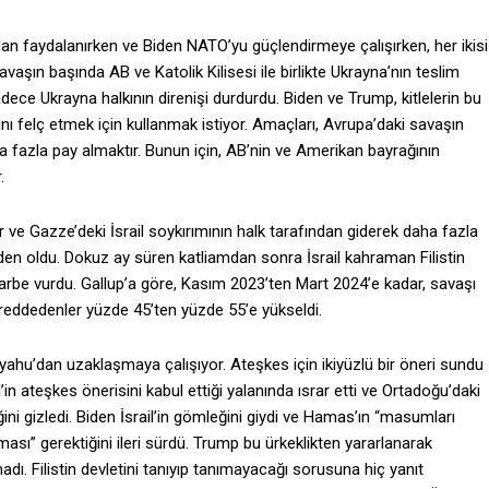
rdan faydalanırken ve Biden NATO’yu güçlendirmeye çalışırken, her ikisi
savaşın başında AB ve Katolik Kilisesi ile birlikte Ukrayna’nın teslim
sadece Ukrayna halkının direnişi durdurdu. Biden ve Trump, kitlelerin bu
ğını felç etmek için kullanmak istiyor. Amaçları, Avrupa’daki savaşın
a fazla pay almaktır. Bunun için, AB’nin ve Amerikan bayrağının
.
ler ve Gazze’deki İsrail soykırımının halk tarafından giderek daha fazla
n oldu. Dokuz ay süren katliamdan sonra İsrail kahraman Filistin
arbe vurdu. Gallup’a göre, Kasım 2023’ten Mart 2024’e kadar, savaşı
reddedenler yüzde 45’ten yüzde 55’e yükseldi.
ahu’dan uzaklaşmaya çalışıyor. Ateşkes için ikiyüzlü bir öneri sundu
n ateşkes önerisini kabul ettiği yalanında ısrar etti ve Ortadoğu’daki
ni gizledi. Biden İsrail’in gömleğini giydi ve Hamas’ın “masumları
ası” gerektiğini ileri sürdü. Trump bu ürkeklikten yararlanarak
ınadı. Filistin devletini tanıyıp tanımayacağı sorusuna hiç yanıt