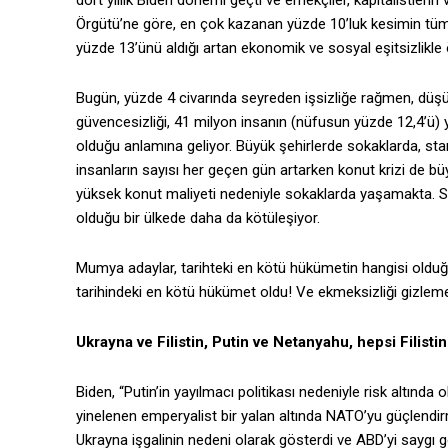
dört yıllık Biden dönemi geçti ve emekçiler, kapitalistlerin
Örgütü’ne göre, en çok kazanan yüzde 10’luk kesimin tüm g
yüzde 13’ünü aldığı artan ekonomik ve sosyal eşitsizlikle
Bugün, yüzde 4 civarında seyreden işsizliğe rağmen, düşü
güvencesizliği, 41 milyon insanın (nüfusun yüzde 12,4’ü) 
olduğu anlamına geliyor. Büyük şehirlerde sokaklarda, stan
insanların sayısı her geçen gün artarken konut krizi de b
yüksek konut maliyeti nedeniyle sokaklarda yaşamakta. So
olduğu bir ülkede daha da kötüleşiyor.
Mumya adaylar, tarihteki en kötü hükümetin hangisi olduğun
tarihindeki en kötü hükümet oldu! Ve ekmeksizliği gizlemek 
Ukrayna ve Filistin, Putin ve Netanyahu, hepsi Filistin
Biden, “Putin’in yayılmacı politikası nedeniyle risk altınd
yinelenen emperyalist bir yalan altında NATO’yu güçlendir
Ukrayna işgalinin nedeni olarak gösterdi ve ABD’yi saygı g