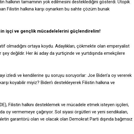
in halkının tamamının yok edilmesini desteklediğini gösterdi. Ütopik
hraman Filistin halkına karşı oynarken bu sahte çözüm bunak
çin işçi ve gençlik mücadelelerini güçlendirelim!
natif olmadığını ortaya koydu. Adaylıkları, çökmekte olan emperyalist
r şey değildir. Her iki aday da yurtiçinde ve yurtdışında emekçilere
ayı izledi ve kendilerine şu soruyu soruyorlar: Joe Biden’a oy vererek
rşı koyabilir miyiz? Biden’ı destekleyerek Filistin halkına ve
DE), Filistin halkını desteklemek ve mücadele etmek isteyen işçileri,
 oy vermemeye çağırıyor. Sol siyasi örgütleri ve yeni sendikaları,
aletin garantörü olan ve olacak olan Demokrat Parti dışında bağımsız