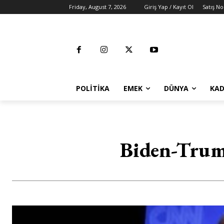
Friday, August 7, 2026
Giriş Yap / Kayıt Ol
Satış No
POLITIKA
EMEK
DÜNYA
KAD
Biden-Trum