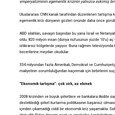
emperyalizminin egemenlik krizinin yalnızca eskimiş birer
Uluslararası CNN kanalı tarafından düzenlenen tartışma kü
egemenlik krizi dünyanın gözleri önünde daha önce görü
ABD silahları, savaşın başından bu yana İsrail ve Netanyah
oldu. 820 milyon insan (dünya nüfusunun yüzde 10’u) aç ve
istikrarsız bölgelerde yaşıyor. Buna rağmen televizyonda b
becerilerine meydan okudular.
334 milyondan fazla Amerikalı, Demokrat ve Cumhuriyetç
maliyetinin sorumluluğundan kaçınmak için birbirlerini su
“Ekonomik tartışma”: çok sirk, az ekmek
2008 krizinden ve büyük şirketlere ve bankalara likidite s
desteklediği şirket kurtarma politikasının başarısız olma
içinden çıkamadığı ciddi bir ekonomik kriz yaşamakta. Sek