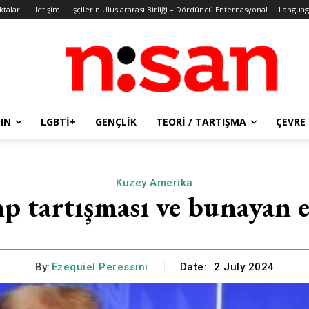
ktaları
İletişim
İşçilerin Uluslararası Birliği – Dördüncü Enternasyonal
Languag
IN
LGBTİ+
GENÇLIK
TEORI / TARTIŞMA
ÇEVRE
Kuzey Amerika
p tartışması ve bunayan 
By:
Ezequiel Peressini
Date:
2 July 2024