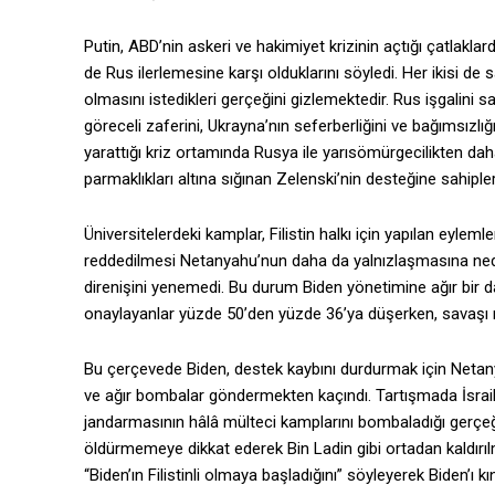
Putin, ABD’nin askeri ve hakimiyet krizinin açtığı çatlakla
de Rus ilerlemesine karşı olduklarını söyledi. Her ikisi de 
olmasını istedikleri gerçeğini gizlemektedir. Rus işgalini 
göreceli zaferini, Ukrayna’nın seferberliğini ve bağımsızlı
yarattığı kriz ortamında Rusya ile yarısömürgecilikten dah
parmaklıkları altına sığınan Zelenski’nin desteğine sahipler
Üniversitelerdeki kamplar, Filistin halkı için yapılan eylem
reddedilmesi Netanyahu’nun daha da yalnızlaşmasına nede
direnişini yenemedi. Bu durum Biden yönetimine ağır bir d
onaylayanlar yüzde 50’den yüzde 36’ya düşerken, savaşı 
Bu çerçevede Biden, destek kaybını durdurmak için Netany
ve ağır bombalar göndermekten kaçındı. Tartışmada İsrail’i
jandarmasının hâlâ mülteci kamplarını bombaladığı gerçeği
öldürmemeye dikkat ederek Bin Ladin gibi ortadan kaldırılm
“Biden’ın Filistinli olmaya başladığını” söyleyerek Biden’ı k