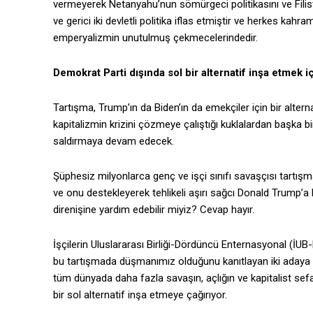
vermeyerek Netanyahu’nun sömürgeci politikasını ve Filist
ve gerici iki devletli politika iflas etmiştir ve herkes ka
emperyalizmin unutulmuş çekmecelerindedir.
Demokrat Parti dışında sol bir alternatif inşa etmek i
Tartışma, Trump’ın da Biden’ın da emekçiler için bir alter
kapitalizmin krizini çözmeye çalıştığı kuklalardan başka bi
saldırmaya devam edecek.
Şüphesiz milyonlarca genç ve işçi sınıfı savaşçısı tartışm
ve onu destekleyerek tehlikeli aşırı sağcı Donald Trump’a ka
direnişine yardım edebilir miyiz? Cevap hayır.
İşçilerin Uluslararası Birliği-Dördüncü Enternasyonal (İUB-
bu tartışmada düşmanımız olduğunu kanıtlayan iki adaya da
tüm dünyada daha fazla savaşın, açlığın ve kapitalist sef
bir sol alternatif inşa etmeye çağırıyor.