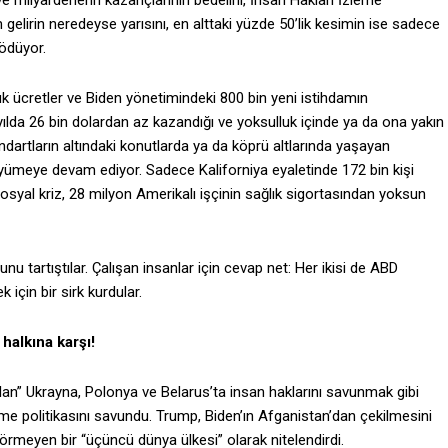
 ve milyarderlerin kazançlarının bedelini, İnsan Hakları İzleme
elirin neredeyse yarısını, en alttaki yüzde 50’lik kesimin ise sadece
 ödüyor.
k ücretler ve Biden yönetimindeki 800 bin yeni istihdamın
yılda 26 bin dolardan az kazandığı ve yoksulluk içinde ya da ona yakın
dartların altındaki konutlarda ya da köprü altlarında yaşayan
üyümeye devam ediyor. Sadece Kaliforniya eyaletinde 172 bin kişi
syal kriz, 28 milyon Amerikalı işçinin sağlık sigortasından yoksun
u tartıştılar. Çalışan insanlar için cevap net: Her ikisi de ABD
için bir sirk kurdular.
 halkına karşı!
a olan” Ukrayna, Polonya ve Belarus’ta insan haklarını savunmak gibi
me politikasını savundu. Trump, Biden’ın Afganistan’dan çekilmesini
örmeyen bir “üçüncü dünya ülkesi” olarak nitelendirdi.