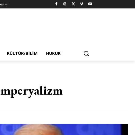
es
KÜLTÜR/BILIM
HUKUK
emperyalizm