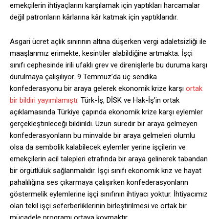
emekçilerin ihtiyaçlarını karşılamak için yaptıkları harcamalar
değil patronların kârlarına kâr katmak için yaptıklarıdır.
Asgari ücret açlık sınırının altına düşerken vergi adaletsizliği ile
maaşlarımız erimekte, kesintiler alabildiğine artmakta. İşçi
sınıfı cephesinde irili ufaklı grev ve direnişlerle bu duruma karşı
durulmaya çalışılıyor. 9 Temmuz’da üç sendika
konfederasyonu bir araya gelerek ekonomik krize karşı
ortak
bir bildiri yayımlamıştı
. Türk-İş, DİSK ve Hak-İş’in ortak
açıklamasında Türkiye çapında ekonomik krize karşı eylemler
gerçekleştirileceği bildirildi. Uzun süredir bir araya gelmeyen
konfederasyonların bu minvalde bir araya gelmeleri olumlu
olsa da sembolik kalabilecek eylemler yerine işçilerin ve
emekçilerin acil talepleri etrafında bir araya gelinerek tabandan
bir örgütlülük sağlanmalıdır. İşçi sınıfı ekonomik kriz ve hayat
pahalılığına ses çıkarmaya çalışırken konfederasyonların
göstermelik eylemlerine işçi sınıfının ihtiyacı yoktur. İhtiyacımız
olan tekil işçi seferberliklerinin birleştirilmesi ve ortak bir
mücadele programı ortaya koymaktır.