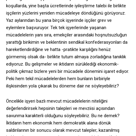
koşullarda, yine başta ücretlerinde iyileştirme talebi ile birlikte
işçilerin yüzlerini yeniden mücadeleye döndüğünü görüyoruz.
Yaz aylarından bu yana birçok işyerinde işçiler grev ve
eylemlere başvuruyor. Tek tek işyerlerinde yaşanan
mücadelelerin yanı sıra, emekçiler arasındaki hoşnutsuzluğun
yarattığı birikimin ve beklentinin sendikal konfederasyonları da
hareketlendirdiğine ve hatta -pratikte karşılığını henüz
görmemiş olsak da- birlikte tutum almaya zorladığına tanıklık
ediyoruz. Bu gelişmeler ve iktidarın sürüklediği ekonomik-
politik çıkmaz bizlere yeni bir mücadele dönemini işaret ediyor.
Peki hem tekil mücadelelerden hem bunların birbiriyle
ilişkisinden yola çıkarak bu döneme dair ne söyleyebiliriz?
Öncelikle işyeri bazlı mevcut mücadelelerin niteliğini
değerlendirirsek hepsinin talepleri ve mevziisi açısından
savunma karakterli olduğunu söyleyebiliriz. Bu ne demek?
İktidarın hem ekonomik hem demokratik alana dönük
saldırılarının bir sonucu olarak mevcut talepler; kazanılmış