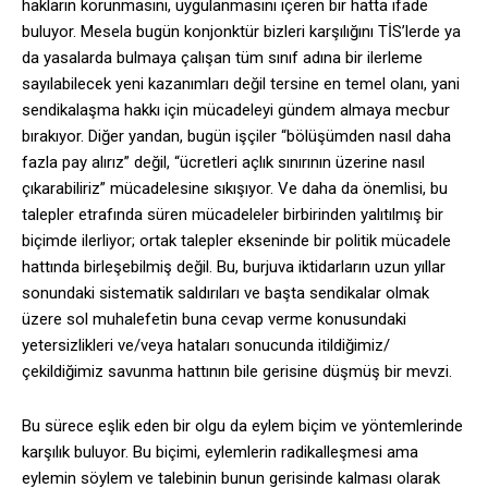
hakların korunmasını, uygulanmasını içeren bir hatta ifade
buluyor. Mesela bugün konjonktür bizleri karşılığını TİS’lerde ya
da yasalarda bulmaya çalışan tüm sınıf adına bir ilerleme
sayılabilecek yeni kazanımları değil tersine en temel olanı, yani
sendikalaşma hakkı için mücadeleyi gündem almaya mecbur
bırakıyor. Diğer yandan, bugün işçiler “bölüşümden nasıl daha
fazla pay alırız” değil, “ücretleri açlık sınırının üzerine nasıl
çıkarabiliriz” mücadelesine sıkışıyor. Ve daha da önemlisi, bu
talepler etrafında süren mücadeleler birbirinden yalıtılmış bir
biçimde ilerliyor; ortak talepler ekseninde bir politik mücadele
hattında birleşebilmiş değil. Bu, burjuva iktidarların uzun yıllar
sonundaki sistematik saldırıları ve başta sendikalar olmak
üzere sol muhalefetin buna cevap verme konusundaki
yetersizlikleri ve/veya hataları sonucunda itildiğimiz/
çekildiğimiz savunma hattının bile gerisine düşmüş bir mevzi.
Bu sürece eşlik eden bir olgu da eylem biçim ve yöntemlerinde
karşılık buluyor. Bu biçimi, eylemlerin radikalleşmesi ama
eylemin söylem ve talebinin bunun gerisinde kalması olarak