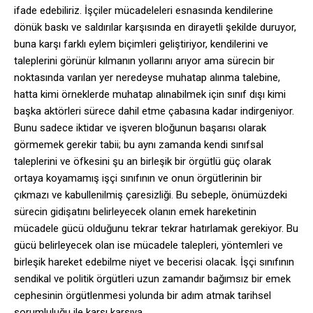
ifade edebiliriz. İşçiler mücadeleleri esnasında kendilerine
dönük baskı ve saldırılar karşısında en dirayetli şekilde duruyor,
buna karşı farklı eylem biçimleri geliştiriyor, kendilerini ve
taleplerini görünür kılmanın yollarını arıyor ama sürecin bir
noktasında varılan yer neredeyse muhatap alınma talebine,
hatta kimi örneklerde muhatap alınabilmek için sınıf dışı kimi
başka aktörleri sürece dahil etme çabasına kadar indirgeniyor.
Bunu sadece iktidar ve işveren bloğunun başarısı olarak
görmemek gerekir tabii; bu aynı zamanda kendi sınıfsal
taleplerini ve öfkesini şu an birleşik bir örgütlü güç olarak
ortaya koyamamış işçi sınıfının ve onun örgütlerinin bir
çıkmazı ve kabullenilmiş çaresizliği. Bu sebeple, önümüzdeki
sürecin gidişatını belirleyecek olanın emek hareketinin
mücadele gücü olduğunu tekrar tekrar hatırlamak gerekiyor. Bu
gücü belirleyecek olan ise mücadele talepleri, yöntemleri ve
birleşik hareket edebilme niyet ve becerisi olacak. İşçi sınıfının
sendikal ve politik örgütleri uzun zamandır bağımsız bir emek
cephesinin örgütlenmesi yolunda bir adım atmak tarihsel
sorumluluğu ile karşı karşıya.