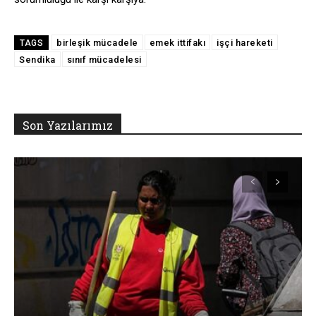
birleşik mücadele
emek ittifakı
işçi hareketi
TAGS
Sendika
sınıf mücadelesi
Son Yazılarımız