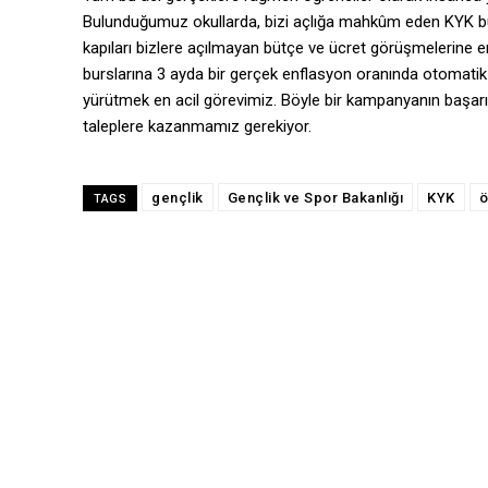
Bulunduğumuz okullarda, bizi açlığa mahkûm eden KYK bur
kapıları bizlere açılmayan bütçe ve ücret görüşmelerin
burslarına 3 ayda bir gerçek enflasyon oranında otomati
yürütmek en acil görevimiz. Böyle bir kampanyanın başarı
taleplere kazanmamız gerekiyor.
gençlik
Gençlik ve Spor Bakanlığı
KYK
ö
TAGS