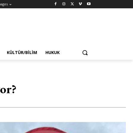
uages
KÜLTÜR/BILIM
HUKUK
yor?