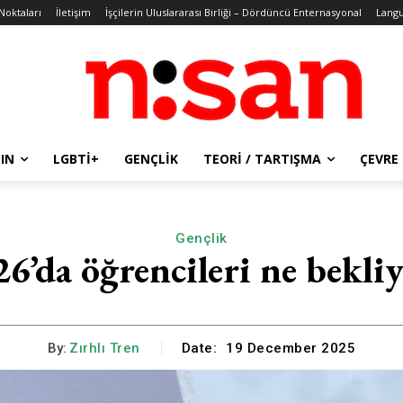
 Noktaları
İletişim
İşçilerin Uluslararası Birliği – Dördüncü Enternasyonal
Lang
IN
LGBTİ+
GENÇLIK
TEORI / TARTIŞMA
ÇEVRE
Gençlik
6’da öğrencileri ne bekli
By:
Zırhlı Tren
Date:
19 December 2025