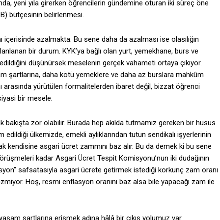
lamda, yeni yıla girerken öğrencilerin gündemine oturan iki süreç öne
SB) bütçesinin belirlenmesi.
ımı içerisinde azalmakta. Bu sene daha da azalması ise olasılığın
lanlanan bir durum. KYK’ya bağlı olan yurt, yemekhane, burs ve
edildiğini düşünürsek meselenin gerçek vahameti ortaya çıkıyor.
şam şartlarına, daha kötü yemeklere ve daha az burslara mahkûm
 arasında yürütülen formalitelerden ibaret değil, bizzat öğrenci
iyasi bir mesele.
ilk bakışta zor olabilir. Burada hep akılda tutmamız gereken bir husus
edildiği ülkemizde, emekli aylıklarından tutun sendikalı işyerlerinin
rak kendisine asgari ücret zammını baz alır. Bu da demek ki bu sene
görüşmeleri kadar Asgari Ücret Tespit Komisyonu’nun iki dudağının
asyon” safsatasıyla asgari ücrete getirmek istediği korkunç zam oranı
izmiyor. Hoş, resmi enflasyon oranını baz alsa bile yapacağı zam ile
aşam şartlarına erişmek adına hâlâ bir çıkış yolumuz var.