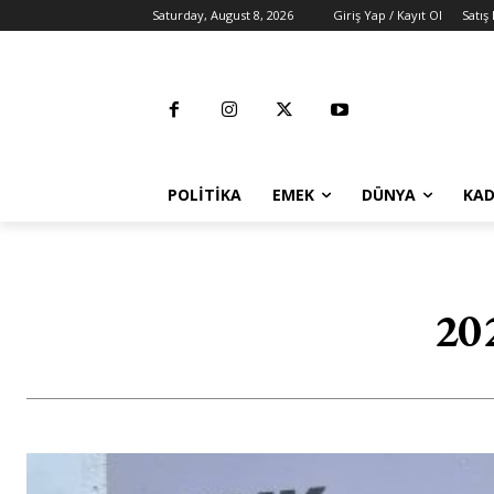
Saturday, August 8, 2026
Giriş Yap / Kayıt Ol
Satış
POLITIKA
EMEK
DÜNYA
KAD
202