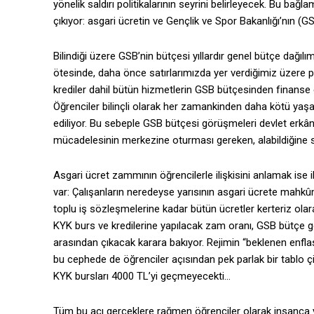
yönelik saldırı politikalarının seyrini belirleyecek. Bu bağ
çıkıyor: asgari ücretin ve Gençlik ve Spor Bakanlığı’nın (G
Bilindiği üzere GSB’nin bütçesi yıllardır genel bütçe dağıl
ötesinde, daha önce satırlarımızda yer verdiğimiz üzere p
krediler dahil bütün hizmetlerin GSB bütçesinden finanse 
Öğrenciler bilinçli olarak her zamankinden daha kötü ya
ediliyor. Bu sebeple GSB bütçesi görüşmeleri devlet erkânı
mücadelesinin merkezine oturması gereken, alabildiğine s
Asgari ücret zammının öğrencilerle ilişkisini anlamak ise 
var: Çalışanların neredeyse yarısının asgari ücrete mahkûm 
toplu iş sözleşmelerine kadar bütün ücretler kerteriz ola
KYK burs ve kredilerine yapılacak zam oranı, GSB bütçe 
arasından çıkacak karara bakıyor. Rejimin “beklenen enfl
bu cephede de öğrenciler açısından pek parlak bir tablo ç
KYK bursları 4000 TL’yi geçmeyecekti…
Tüm bu acı gerçeklere rağmen öğrenciler olarak insanca y