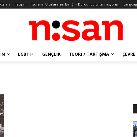
ktaları
İletişim
İşçilerin Uluslararası Birliği – Dördüncü Enternasyonal
Languag
IN
LGBTİ+
GENÇLIK
TEORI / TARTIŞMA
ÇEVRE