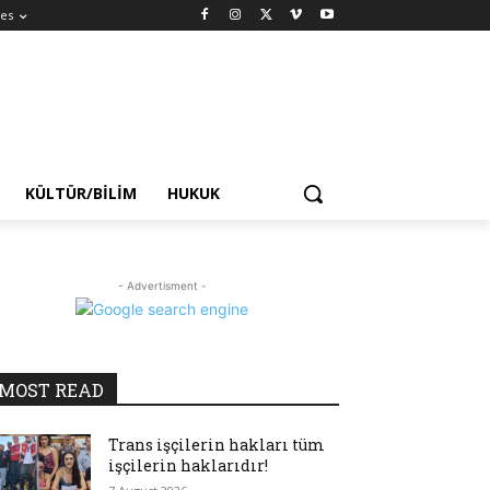
es
KÜLTÜR/BILIM
HUKUK
- Advertisment -
MOST READ
Trans işçilerin hakları tüm
işçilerin haklarıdır!