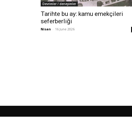
Devrimler / deneyimler
Tarihte bu ay: kamu emekçileri
seferberliği
Nisan
-
16 June 2026