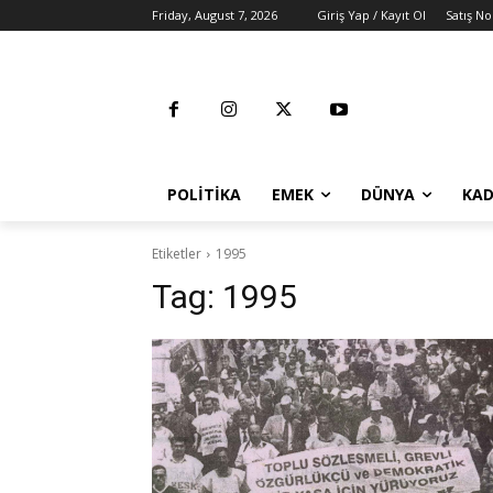
Friday, August 7, 2026
Giriş Yap / Kayıt Ol
Satış No
POLITIKA
EMEK
DÜNYA
KAD
Etiketler
1995
Tag:
1995