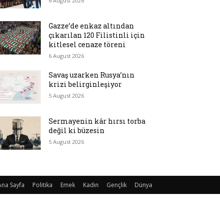
6 August 2026
Gazze’de enkaz altından
çıkarılan 120 Filistinli için
kitlesel cenaze töreni
6 August 2026
Savaş uzarken Rusya’nın
krizi belirginleşiyor
5 August 2026
Sermayenin kâr hırsı torba
değil ki büzesin
5 August 2026
Ana Sayfa
Politika
Emek
Kadın
Gençlik
Dünya