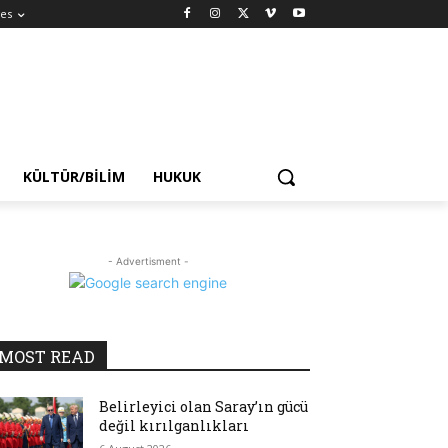
es
KÜLTÜR/BILIM
HUKUK
- Advertisment -
MOST READ
Belirleyici olan Saray’ın gücü
değil kırılganlıkları