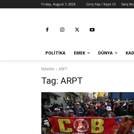
Friday, August 7, 2026
Giriş Yap / Kayıt Ol
Satış No
POLITIKA
EMEK
DÜNYA
KAD
Etiketler
ARPT
Tag:
ARPT