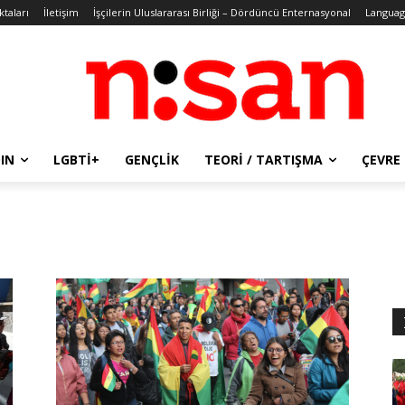
ktaları
İletişim
İşçilerin Uluslararası Birliği – Dördüncü Enternasyonal
Languag
IN
LGBTİ+
GENÇLIK
TEORI / TARTIŞMA
ÇEVRE