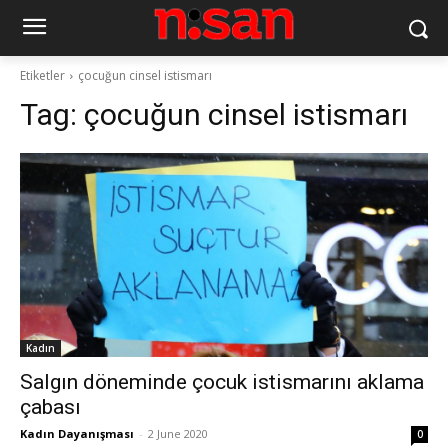
Etiketler
çocuğun cinsel istismarı
Tag:
çocuğun cinsel istismarı
Kadın
Salgın döneminde çocuk istismarını aklama
çabası
Kadın Dayanışması
-
2 June 2020
0