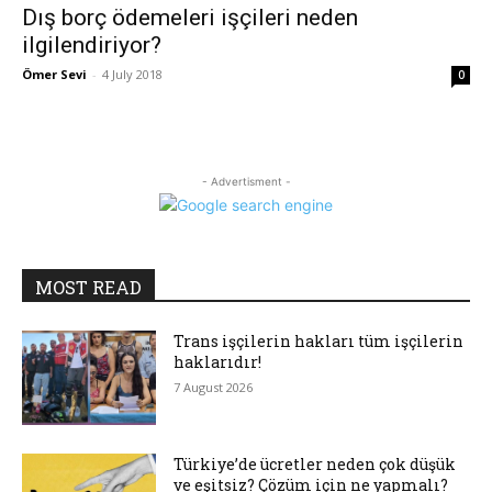
Dış borç ödemeleri işçileri neden
ilgilendiriyor?
Ömer Sevi
-
4 July 2018
0
- Advertisment -
MOST READ
Trans işçilerin hakları tüm işçilerin
haklarıdır!
7 August 2026
Türkiye’de ücretler neden çok düşük
ve eşitsiz? Çözüm için ne yapmalı?