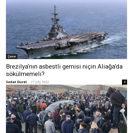
Çevre
Brezilya’nın asbestli gemisi niçin Aliağa’da
sökülmemeli?
Sedat Durel
-
27 July 2022
0