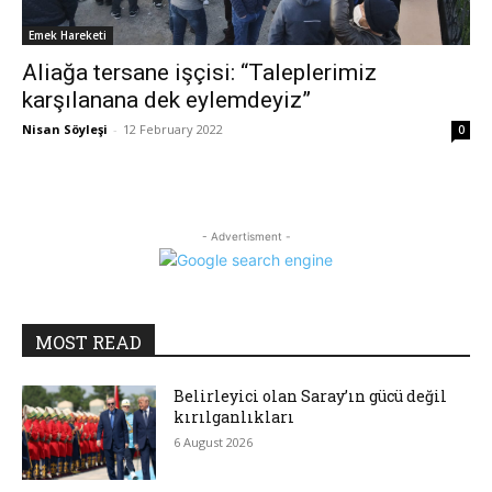
Emek Hareketi
Aliağa tersane işçisi: “Taleplerimiz
karşılanana dek eylemdeyiz”
Nisan Söyleşi
-
12 February 2022
0
- Advertisment -
MOST READ
Belirleyici olan Saray’ın gücü değil
kırılganlıkları
6 August 2026