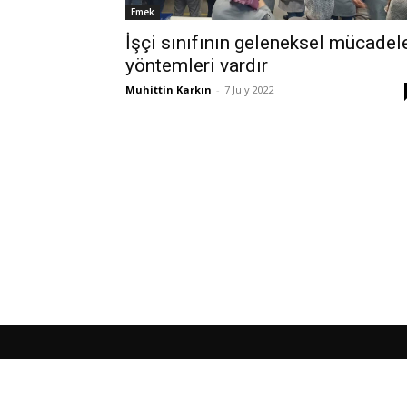
Emek
İşçi sınıfının geleneksel mücadel
yöntemleri vardır
Muhittin Karkın
-
7 July 2022