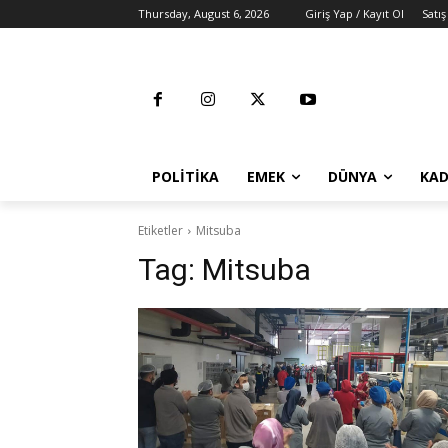
Thursday, August 6, 2026
Giriş Yap / Kayıt Ol
Satış
POLITIKA
EMEK
DÜNYA
KAD
Etiketler
Mitsuba
Tag:
Mitsuba