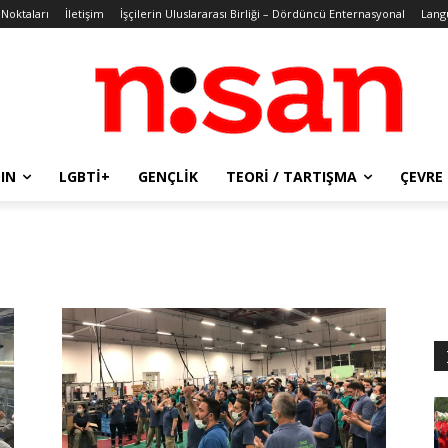
 Noktaları
İletişim
İşçilerin Uluslararası Birliği – Dördüncü Enternasyonal
Lang
IN
LGBTİ+
GENÇLIK
TEORI / TARTIŞMA
ÇEVRE