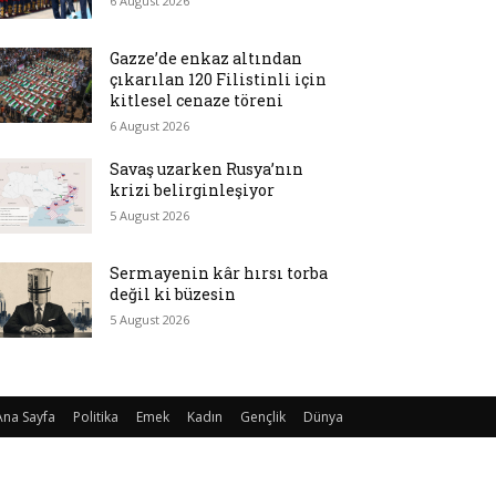
6 August 2026
Gazze’de enkaz altından
çıkarılan 120 Filistinli için
kitlesel cenaze töreni
6 August 2026
Savaş uzarken Rusya’nın
krizi belirginleşiyor
5 August 2026
Sermayenin kâr hırsı torba
değil ki büzesin
5 August 2026
Ana Sayfa
Politika
Emek
Kadın
Gençlik
Dünya