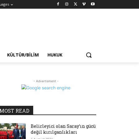
uages
KÜLTÜR/BILIM
HUKUK
- Advertisment -
MOST READ
Belirleyici olan Saray’ın gücü
değil kırılganlıkları