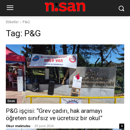
Etiketler
P&G
Tag:
P&G
Emek
P&G işçisi: “Grev çadırı, hak aramayı
öğreten sınıfsız ve ücretsiz bir okul”
Okur mektubu
-
29 June 2026
0