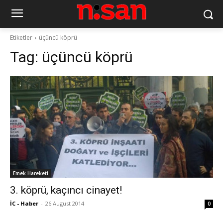
Etiketler
üçüncü köprü
Tag:
üçüncü köprü
Emek Hareketi
3. köprü, kaçıncı cinayet!
İC - Haber
-
26 August 2014
0