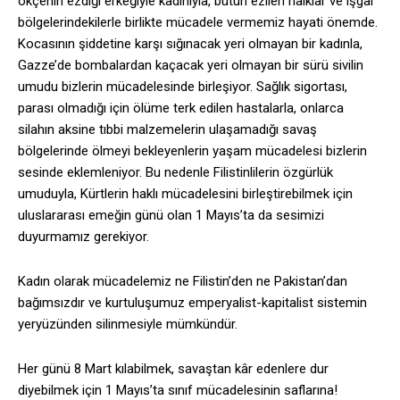
ökçenin ezdiği erkeğiyle kadınıyla, bütün ezilen halklar ve işgal
bölgelerindekilerle birlikte mücadele vermemiz hayati önemde.
Kocasının şiddetine karşı sığınacak yeri olmayan bir kadınla,
Gazze’de bombalardan kaçacak yeri olmayan bir sürü sivilin
umudu bizlerin mücadelesinde birleşiyor. Sağlık sigortası,
parası olmadığı için ölüme terk edilen hastalarla, onlarca
silahın aksine tıbbi malzemelerin ulaşamadığı savaş
bölgelerinde ölmeyi bekleyenlerin yaşam mücadelesi bizlerin
sesinde eklemleniyor. Bu nedenle Filistinlilerin özgürlük
umuduyla, Kürtlerin haklı mücadelesini birleştirebilmek için
uluslararası emeğin günü olan 1 Mayıs’ta da sesimizi
duyurmamız gerekiyor.
Kadın olarak mücadelemiz ne Filistin’den ne Pakistan’dan
bağımsızdır ve kurtuluşumuz emperyalist-kapitalist sistemin
yeryüzünden silinmesiyle mümkündür.
Her günü 8 Mart kılabilmek, savaştan kâr edenlere dur
diyebilmek için 1 Mayıs’ta sınıf mücadelesinin saflarına!