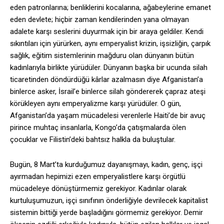
eden patronlarına; benliklerini kocalarına, ağabeylerine emanet
eden devlete; hiçbir zaman kendilerinden yana olmayan
adalete karşı seslerini duyurmak için bir araya geldiler. Kendi
sıkıntıları için yürürken, aynı emperyalist krizin, işsizliğin, çarpık
sağlık, eğitim sistemlerinin mağduru olan dünyanın bütün
kadınlarıyla birlikte yürüdüler. Dünyanın başka bir ucunda silah
ticaretinden döndürdüğü kârlar azalmasın diye Afganistan’a
binlerce asker, İsrail’e binlerce silah göndererek çapraz ateşi
körükleyen aynı emperyalizme karşı yürüdüler. O gün,
Afganistan’da yaşam mücadelesi verenlerle Haiti’de bir avuç
pirince muhtaç insanlarla, Kongo’da çatışmalarda ölen
çocuklar ve Filistin’deki bahtsız halkla da buluştular.
Bugün, 8 Mart’ta kurduğumuz dayanışmayı, kadın, genç, işçi
ayırmadan hepimizi ezen emperyalistlere karşı örgütlü
mücadeleye dönüştürmemiz gerekiyor. Kadınlar olarak
kurtuluşumuzun, işçi sınıfının önderliğiyle devrilecek kapitalist
sistemin bittiği yerde başladığını görmemiz gerekiyor. Demir