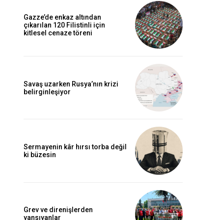
Gazze’de enkaz altından
çıkarılan 120 Filistinli için
kitlesel cenaze töreni
Savaş uzarken Rusya’nın krizi
belirginleşiyor
Sermayenin kâr hırsı torba değil
ki büzesin
Grev ve direnişlerden
yansıyanlar