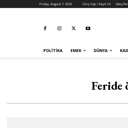
Friday, August 7, 2026
Giriş Yap / Kayıt Ol
Satış No
POLITIKA
EMEK
DÜNYA
KAD
Feride 