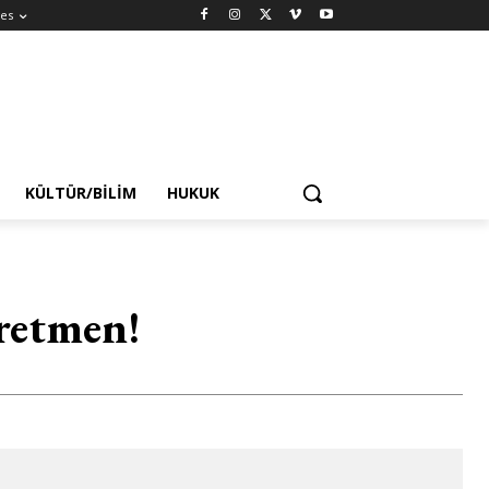
es
KÜLTÜR/BILIM
HUKUK
ğretmen!