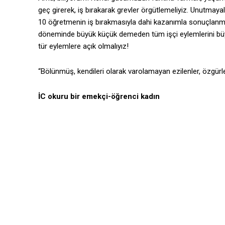
geç girerek, iş bırakarak grevler örgütlemeliyiz. Unutma
10 öğretmenin iş bırakmasıyla dahi kazanımla sonuçlanmış
döneminde büyük küçük demeden tüm işçi eylemlerini büyük 
tür eylemlere açık olmalıyız!
“Bölünmüş, kendileri olarak varolamayan ezilenler, özgürleş
İC okuru bir emekçi-öğrenci kadın