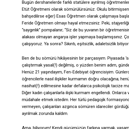
Bugün dershanelerde farklı statülere ayrılmış öğretmenle
Etüt Öğretmeni olarak sömürülürsünüz. Okulu bitirmişseniz 
bahşedilirse eğer) Esas Öğretmen olarak çalışmaya başlars
Feride Öğretmen olmayı hayal etmezsiniz. Peki, stajyerli
“saygınlık” pompalanır; “Siz de bu yuvanın bir öğretmenisini
alakası olmayan angarya işler yapmaya başlamışsınız. Çoğ
çalışıyoruz. Ya sonra? Sıkıntı, eşitsizlik, adaletsizlik biti
Ben de bu sömürü hikâyesinin bir parçasıyım. Piyasada ‘sa
çalıştırmak yasal(!) değilmiş, o yüzden benim adım, günd
Henüz 21 yaşındayım, Fen-Edebiyat öğrencisiyim. Günlerce
öğrencilerle nasıl ilişkiler kurmamın doğru olacağına; h
nasihat(!) edilmesine kadar defalarca psikolojik tacize mar
Diğer kadın çalışanlarla ilişki kurmam engellendi. Onlarca v
müdahale etmek istedim. Her türlü pedagojik formasyond
vermeyen, çalışanları azgınca sömüren idareciler gördü
ayrılmak zorunda kaldım.
Ama, biliyorum! Kendi gücümüzün farkına varmak, yaşam ko