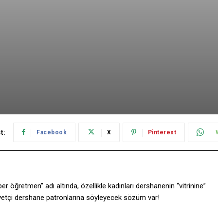
t:
Facebook
X
Pinterest
r öğretmen” adı altında, özellikle kadınları dershanenin “vitrinine”
iyetçi dershane patronlarına söyleyecek sözüm var!