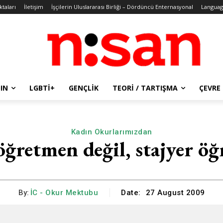
ktaları
İletişim
İşçilerin Uluslararası Birliği – Dördüncü Enternasyonal
Languag
IN
LGBTİ+
GENÇLIK
TEORI / TARTIŞMA
ÇEVRE
Kadın Okurlarımızdan
öğretmen değil, stajyer ö
By:
İC - Okur Mektubu
Date:
27 August 2009