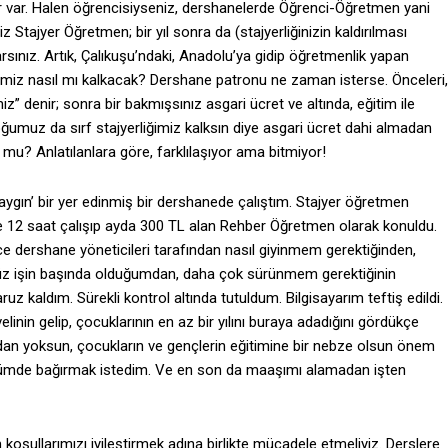
r var. Halen öğrencisiyseniz, dershanelerde Öğrenci-Öğretmen yani
Stajyer Öğretmen; bir yıl sonra da (stajyerliğinizin kaldırılması
ınız. Artık, Çalıkuşu’ndaki, Anadolu’ya gidip öğretmenlik yapan
ğimiz nasıl mı kalkacak? Dershane patronu ne zaman isterse. Önceleri,
z” denir; sonra bir bakmışsınız asgari ücret ve altında, eğitim ile
umuz da sırf stajyerliğimiz kalksın diye asgari ücret dahi almadan
yor mu? Anlatılanlara göre, farklılaşıyor ama bitmiyor!
ygın’ bir yer edinmiş bir dershanede çalıştım. Stajyer öğretmen
e 12 saat çalışıp ayda 300 TL alan Rehber Öğretmen olarak konuldu.
 dershane yöneticileri tarafından nasıl giyinmem gerektiğinden,
enüz işin başında olduğumdan, daha çok sürünmem gerektiğinin
uz kaldım. Sürekli kontrol altında tutuldum. Bilgisayarım teftiş edildi.
elinin gelip, çocuklarının en az bir yılını buraya adadığını gördükçe
an yoksun, çocukların ve gençlerin eğitimine bir nebze olsun önem
ğümde bağırmak istedim. Ve en son da maaşımı alamadan işten
şullarımızı iyileştirmek adına birlikte mücadele etmeliyiz. Derslere