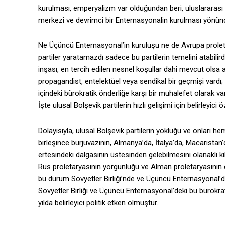
kurulması, emperyalizm var olduğundan beri, uluslararası
merkezi ve devrimci bir Enternasyonalin kurulması yönünd
Ne Üçüncü Enternasyonal’in kuruluşu ne de Avrupa proletar
partiler yaratamazdı sadece bu partilerin temelini atabilird
inşası, en tercih edilen nesnel koşullar dahi mevcut olsa
propagandist, entelektüel veya sendikal bir geçmişi vardı
içindeki bürokratik önderliğe karşı bir muhalefet olarak va
İşte ulusal Bolşevik partilerin hızlı gelişimi için belirleyic
Dolayısıyla, ulusal Bolşevik partilerin yokluğu ve onları 
birleşince burjuvazinin, Almanya’da, İtalya’da, Macarista
ertesindeki dalgasının üstesinden gelebilmesini olanaklı kıl
Rus proletaryasının yorgunluğu ve Alman proletaryasının da
bu durum Sovyetler Birliği’nde ve Üçüncü Enternasyonal’d
Sovyetler Birliği ve Üçüncü Enternasyonal’deki bu bürokrat
yılda belirleyici politik etken olmuştur.