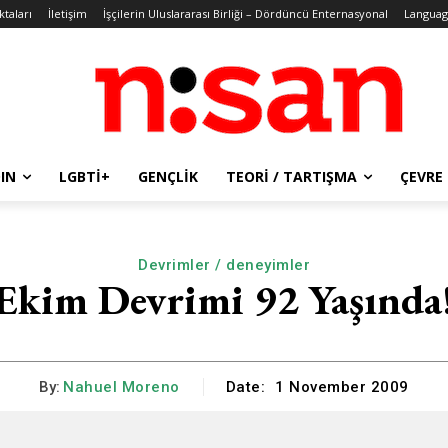
ktaları
İletişim
İşçilerin Uluslararası Birliği – Dördüncü Enternasyonal
Languag
IN
LGBTİ+
GENÇLIK
TEORI / TARTIŞMA
ÇEVRE
Devrimler / deneyimler
Ekim Devrimi 92 Yaşında
By:
Nahuel Moreno
Date:
1 November 2009