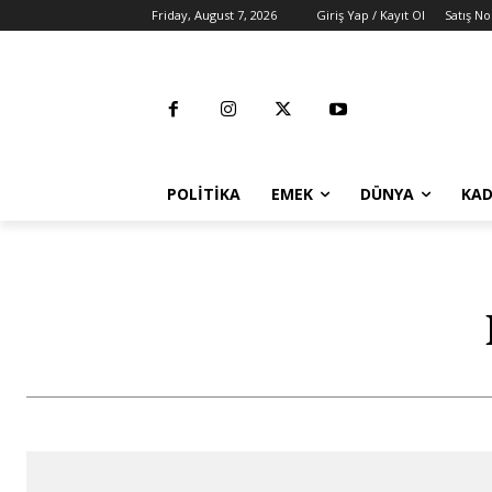
Friday, August 7, 2026
Giriş Yap / Kayıt Ol
Satış No
POLITIKA
EMEK
DÜNYA
KAD