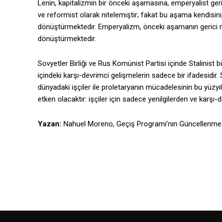
Lenin, kapitalizmin bir önceki aşamasına, emperyalist ger
ve reformist olarak nitelemiştir; fakat bu aşama kendisini
dönüştürmektedir. Emperyalizm, önceki aşamanın gerici me
dönüştürmektedir.
Sovyetler Birliği ve Rus Komünist Partisi içinde Stalinist b
içindeki karşı-devrimci gelişmelerin sadece bir ifadesidir
dünyadaki işçiler ile proletaryanın mücadelesinin bu yüzyılın
etken olacaktır: işçiler için sadece yenilgilerden ve karşı-d
Yazan:
Nahuel Moreno, Geçiş Programı’nın Güncellenmes