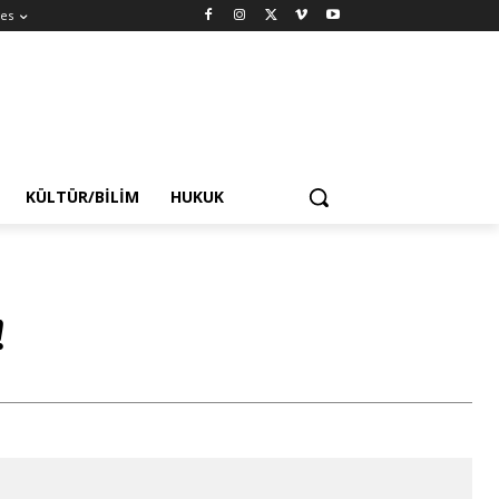
es
KÜLTÜR/BILIM
HUKUK
!