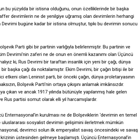
n bu yüzyılda bir istisna olduğunu, onun özelliklerinde bir başka
ffer devrimlerin ne de yenilgiye uğramış olan devrimlerin herhangi
 Devrimi bugüne kadar bir istisna olmuştur, tıpkı bu devrimin sonucu
vik Parti gibi bir partinin varlığıyla belirlenmiştir. Bu partinin ve
kim Devrimi’nin zaferi ne de onun en önemli kazanımı olan Üçüncü
ıyız ki, Rus Devrimi bir taraftan insanlık için yeni bir çağı, dünya
bir başka çağı da noktalamıştır. Ekim Devrimi, bir çağın bitişi ile bir
yici etkeni olan Leninist parti, bir önceki çağın, dünya proletaryasının
lmaksızın, Bolşevik Parti’nin ortaya çıkışını anlamak imkânsızdır.
rtaya çıkan ve ancak 1917 yılında bütünüyle yapılanmış hale gelen
e Rus partisi somut olarak elli yıl harcamışlardır.
cü Enternasyonal’in kurulması ne de Bolşeviklerin ‘devrimin en temel
e uluslararası sosyalist devrimin gelişimini ilerletmek mümkün
rnasyonal, devrimci solun ilk emperyalist savaş öncesindeki ve savaş
 krizinin üstesinden gelmeye başlamıştı. Üçüncü Enternasyonal’in