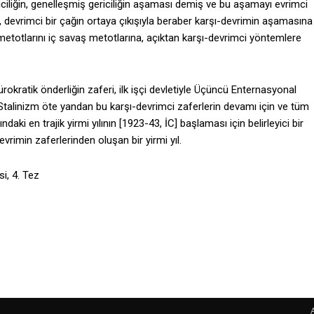
iciliğin, genelleşmiş gericiliğin aşaması demiş ve bu aşamayı evrimci
, devrimci bir çağın ortaya çıkışıyla beraber karşı-devrimin aşamasına
totlarını iç savaş metotlarına, açıktan karşı-devrimci yöntemlere
ürokratik önderliğin zaferi, ilk işçi devletiyle Üçüncü Enternasyonal
. Stalinizm öte yandan bu karşı-devrimci zaferlerin devamı için ve tüm
daki en trajik yirmi yılının [1923-43, İC] başlaması için belirleyici bir
evrimin zaferlerinden oluşan bir yirmi yıl.
i, 4. Tez