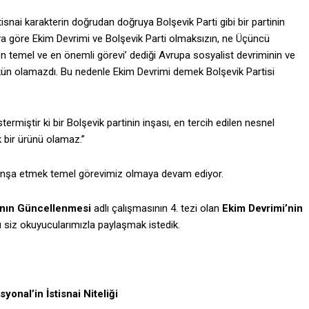
isnai karakterin doğrudan doğruya Bolşevik Parti gibi bir partinin
no’ya göre Ekim Devrimi ve Bolşevik Parti olmaksızın, ne Üçüncü
en temel ve en önemli görevi’ dediği Avrupa sosyalist devriminin ve
mkün olamazdı. Bu nedenle Ekim Devrimi demek Bolşevik Partisi
rmiştir ki bir Bolşevik partinin inşası, en tercih edilen nesnel
 bir ürünü olamaz.”
ler inşa etmek temel görevimiz olmaya devam ediyor.
’nın Güncellenmesi
adlı çalışmasının 4. tezi olan
Ekim Devrimi’nin
siz okuyucularımızla paylaşmak istedik.
nal’in İstisnai Niteliği