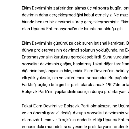
Ekim Devrimi’nin zaferinden altmış üç yıl sonra bugün, onu
devrimin daha gerçekleşmediğini kabul etmeliyiz. Ne muza
birinde benzer bir devrimci süreç gerçekleşmemiştir. Ekim
olan Üçüncü Enternasyonal’in de bir istisna olduğu gibi.
Ekim Devrimi’nin günümüze dek süren istisnai karakteri, Bolşe
dünya proletaryasının devrimci solunun yokluğunda, ne E
Enternasyonal’in kuruluşu gerçekleşebilirdi. Şunu vurgulamal
sosyalist devriminin çağını, başlatmış fakat diğer taraftan 
diğerinin başlangıcının bileşimidir. Ekim Devrimi’nin belirle
elli yıllık yükselişinin ve zaferlerinin sonucudur. Bu çağ o
Farklılığı açıkça belirgin bir parti olarak ancak 1902’de o
Bolşevik Parti’nin yapılandırılması için dünya proletaryası v
Fakat Ekim Devrimi ve Bolşevik Parti olmaksızın, ne Üçün
ve en önemli görevi’ dediği Avrupa sosyalist devriminin v
olamazdı. Lenin ve Troçki’nin önderlik ettiği Üçüncü Ente
esnasındaki mücadelesi sayesinde proletaryanın önderlik