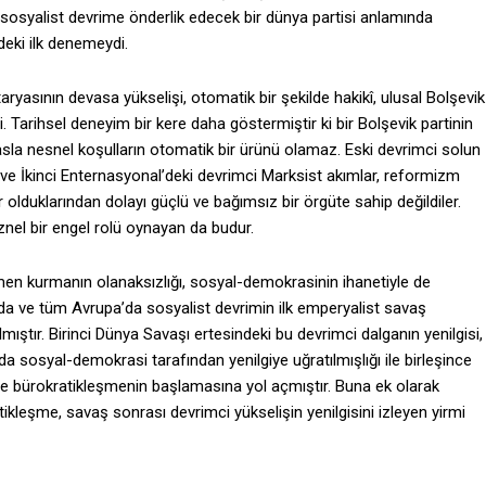
 sosyalist devrime önderlik edecek bir dünya partisi anlamında
eki ilk denemeydi.
yasının devasa yükselişi, otomatik bir şekilde hakikî, ulusal Bolşevik
i. Tarihsel deneyim bir kere daha göstermiştir ki bir Bolşevik partinin
 asla nesnel koşulların otomatik bir ürünü olamaz. Eski devrimci solun
; ve İkinci Enternasyonal’deki devrimci Marksist akımlar, reformizm
r olduklarından dolayı güçlü ve bağımsız bir örgüte sahip değildiler.
i öznel bir engel rolü oynayan da budur.
hemen kurmanın olanaksızlığı, sosyal-demokrasinin ihanetiyle de
n’da ve tüm Avrupa’da sosyalist devrimin ilk emperyalist savaş
mıştır. Birinci Dünya Savaşı ertesindeki bu devrimci dalganın yenilgisi,
 sosyal-demokrasi tarafından yenilgiye uğratılmışlığı ile birleşince
e bürokratikleşmenin başlamasına yol açmıştır. Buna ek olarak
ikleşme, savaş sonrası devrimci yükselişin yenilgisini izleyen yirmi