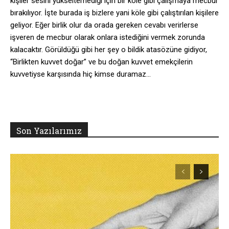
kişiler sesini yükseltemediği için bir köle gibi çalışmaya mecbur
bırakılıyor. İşte burada iş bizlere yani köle gibi çalıştırılan kişilere
geliyor. Eğer birlik olur da orada gereken cevabı verirlerse
işveren de mecbur olarak onlara istediğini vermek zorunda
kalacaktır. Görüldüğü gibi her şey o bildik atasözüne gidiyor,
“Birlikten kuvvet doğar” ve bu doğan kuvvet emekçilerin
kuvvetiyse karşısında hiç kimse duramaz…
Son Yazılarımız