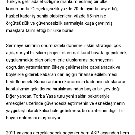
Türkiye, gelir adaletsizliğine mahkûm edilmiş bir ülke
konumunda. Gerçek işsizlik yüzde 20 dolayında seyrettiği,
hasbel kader iş sahibi olabilenlerin yüzde 65’inin ise
örgütsüzlük ve güvencesizlik sarmalıyla kuşa çevrilmiş
maaşlara talim ettiği bir ülke burası.
Sermaye sınıfının önümüzdeki döneme ilişkin stratejisi çok
açık; sosyal bir yıkım projesi olan mali kural hayata geçirilecek,
uygulanmakta olan önlemlerle uluslararası sermayenin
doğrudan yatırımlarının ülkeye çekilmesine çabalanacak ve
böylelikle giderek kabaran cari açığın finanse edilebilmesi
hedeflenecek. Bunun anlamı ekonominin kaderinin uluslararası
kapitalizmin gelgitlerine bırakılmasından başka bir şey değil.
Diğer yandan, Torba Yasa türü yeni saldırı paketleriyle
emekçiler üzerinde güvencesizleştirmenin ve esnekleşmenin
yaygınlaştırılarak kalıcı hale getirilmesi, bu stratejinin diğer bir
hayati noktasını oluşturuyor.
2011 yazında gerçekleşecek seçimler hem AKP açısından hem