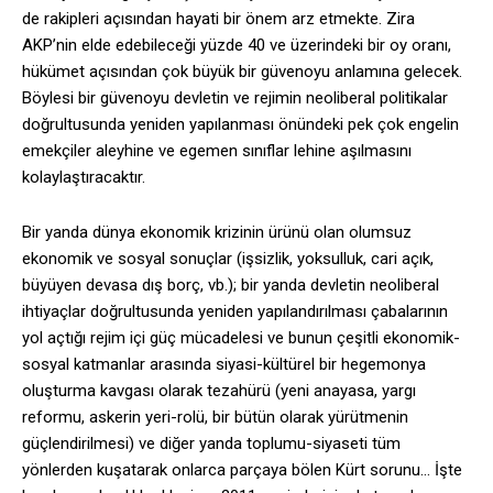
de rakipleri açısından hayati bir önem arz etmekte. Zira
AKP’nin elde edebileceği yüzde 40 ve üzerindeki bir oy oranı,
hükümet açısından çok büyük bir güvenoyu anlamına gelecek.
Böylesi bir güvenoyu devletin ve rejimin neoliberal politikalar
doğrultusunda yeniden yapılanması önündeki pek çok engelin
emekçiler aleyhine ve egemen sınıflar lehine aşılmasını
kolaylaştıracaktır.
Bir yanda dünya ekonomik krizinin ürünü olan olumsuz
ekonomik ve sosyal sonuçlar (işsizlik, yoksulluk, cari açık,
büyüyen devasa dış borç, vb.); bir yanda devletin neoliberal
ihtiyaçlar doğrultusunda yeniden yapılandırılması çabalarının
yol açtığı rejim içi güç mücadelesi ve bunun çeşitli ekonomik-
sosyal katmanlar arasında siyasi-kültürel bir hegemonya
oluşturma kavgası olarak tezahürü (yeni anayasa, yargı
reformu, askerin yeri-rolü, bir bütün olarak yürütmenin
güçlendirilmesi) ve diğer yanda toplumu-siyaseti tüm
yönlerden kuşatarak onlarca parçaya bölen Kürt sorunu… İşte